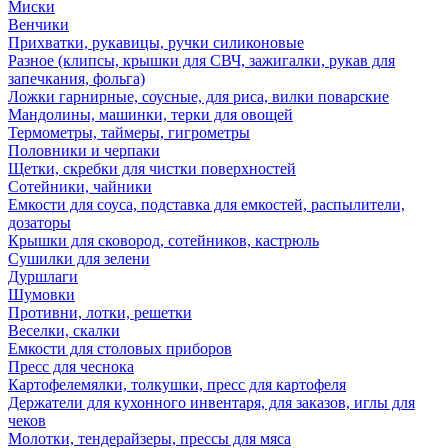
Миски
Венчики
Прихватки, рукавицы, ручки силиконовые
Разное (клипсы, крышки для СВЧ, зажигалки, рукав для
запечкания, фольга)
Ложки гарнирные, соусные, для риса, вилки поварские
Мандолины, машинки, терки для овощей
Термометры, таймеры, гигрометры
Половники и черпаки
Щетки, скребки для чистки поверхностей
Сотейники, чайники
Емкости для соуса, подставка для емкостей, распылители,
дозаторы
Крышки для сковород, сотейников, кастрюль
Сушилки для зелени
Дуршлаги
Шумовки
Противни, лотки, решетки
Веселки, скалки
Емкости для столовых приборов
Пресс для чеснока
Картофелемялки, толкушки, пресс для картофеля
Держатели для кухонного инвентаря, для заказов, иглы для
чеков
Молотки, тендерайзеры, прессы для мяса