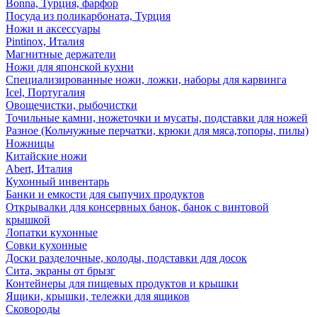
Bonna, Турция, фарфор
Посуда из поликарбоната, Турция
Ножи и аксессуары
Pintinox, Италия
Магнитные держатели
Ножи для японской кухни
Специализированные ножи, ложки, наборы для карвинга
Icel, Португалия
Овощечистки, рыбочистки
Точильные камни, ножеточки и мусаты, подставки для ножей
Разное (Кольчужные перчатки, крюки для мяса,топоры, пилы)
Ножницы
Китайские ножи
Abert, Италия
Кухонный инвентарь
Банки и емкости для сыпучих продуктов
Открывалки для консервных банок, банок с винтовой
крышкой
Лопатки кухонные
Совки кухонные
Доски разделочные, колоды, подставки для досок
Сита, экраны от брызг
Контейнеры для пищевых продуктов и крышки
Ящики, крышки, тележки для ящиков
Сковороды