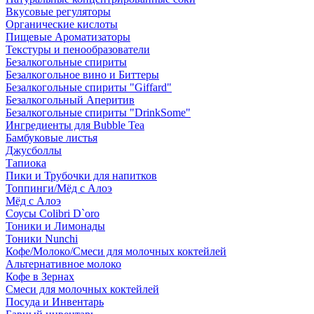
Вкусовые регуляторы
Органические кислоты
Пищевые Ароматизаторы
Текстуры и пенообразователи
Безалкогольные спириты
Безалкогольное вино и Биттеры
Безалкогольные спириты "Giffard"
Безалкогольный Аперитив
Безалкогольные спириты "DrinkSome"
Ингредиенты для Bubble Tea
Бамбуковые листья
Джусболлы
Тапиока
Пики и Трубочки для напитков
Топпинги/Мёд с Алоэ
Мёд с Алоэ
Соусы Colibri D`oro
Тоники и Лимонады
Тоники Nunchi
Кофе/Молоко/Смеси для молочных коктейлей
Альтернативное молоко
Кофе в Зернах
Смеси для молочных коктейлей
Посуда и Инвентарь