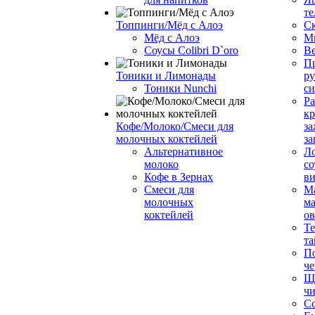
те
Топпинги/Мёд с Алоэ
С
Мёд с Алоэ
М
Соусы Colibri D`oro
В
Пр
Тоники и Лимонады
ру
Тоники Nunchi
с
Ра
к
Кофе/Молоко/Смеси для
за
молочных коктейлей
за
Альтернативное
Л
молоко
со
Кофе в Зернах
ви
Смеси для
М
молочных
ма
коктейлей
о
Т
та
П
че
Ще
чи
Со