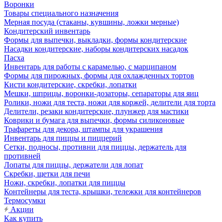
Воронки
Товары специального назначения
Мерная посуда (стаканы, кувшины, ложки мерные)
Кондитерский инвентарь
Формы для выпечки, выкладки, формы кондитерские
Насадки кондитерские, наборы кондитерских насадок
Пасха
Инвентарь для работы с карамелью, с марципаном
Формы для пирожных, формы для охлажденных тортов
Кисти кондитерские, скребки, лопатки
Мешки, шприцы, воронки-дозаторы, сепараторы для яиц
Ролики, ножи для теста, ножи для коржей, делители для торта
Делители, резаки кондитерские, плунжер для мастики
Коврики и бумага для выпечки, формы силиконовые
Трафареты для декора, штампы для украшения
Инвентарь для пиццы и пиццерий
Сетки, подносы, противни для пиццы, держатель для
противней
Лопаты для пиццы, держатели для лопат
Скребки, щетки для печи
Ножи, скребки, лопатки для пиццы
Контейнеры для теста, крышки, тележки для контейнеров
Термосумки
Акции
Как купить