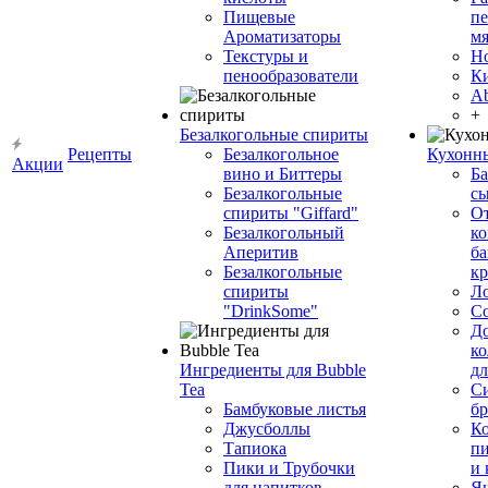
Пищевые
пе
Ароматизаторы
мя
Текстуры и
Н
пенообразователи
К
Ab
+
Безалкогольные спириты
Рецепты
Безалкогольное
Кухонн
Акции
вино и Биттеры
Ба
Безалкогольные
сы
спириты "Giffard"
О
Безалкогольный
ко
Аперитив
ба
Безалкогольные
к
спириты
Л
"DrinkSome"
С
До
ко
Ингредиенты для Bubble
дл
Tea
Си
Бамбуковые листья
бр
Джусболлы
Ко
Тапиока
п
Пики и Трубочки
и
для напитков
Я