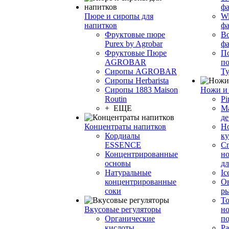
фа
Пюре и сиропы для
Wi
напитков
ф
Фруктовые пюре
Bo
Purex by Agrobar
ф
Фруктовые Пюре
По
AGROBAR
по
Сиропы AGROBAR
Т
Сиропы Herbarista
Сиропы 1883 Maison
Ножи и 
Routin
Pi
+ ЕЩЕ
М
де
Концентраты напитков
Но
Кордиалы
к
ESSENCE
С
Концентрированные
но
основы
дл
Натуральные
Ic
концентрированные
О
соки
р
То
Вкусовые регуляторы
но
Органические
по
кислоты
Ра