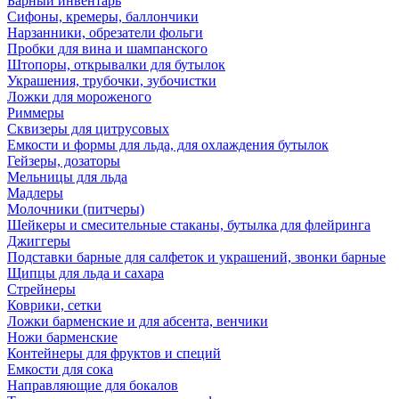
Барный инвентарь
Сифоны, кремеры, баллончики
Нарзанники, обрезатели фольги
Пробки для вина и шампанского
Штопоры, открывалки для бутылок
Украшения, трубочки, зубочистки
Ложки для мороженого
Риммеры
Сквизеры для цитрусовых
Емкости и формы для льда, для охлаждения бутылок
Гейзеры, дозаторы
Мельницы для льда
Мадлеры
Молочники (питчеры)
Шейкеры и смесительные стаканы, бутылка для флейринга
Джиггеры
Подставки барные для салфеток и украшений, звонки барные
Щипцы для льда и сахара
Стрейнеры
Коврики, сетки
Ложки барменские и для абсента, венчики
Ножи барменские
Контейнеры для фруктов и специй
Емкости для сока
Направляющие для бокалов