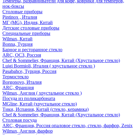
Темперы, разравниватели для кофе, коврики для темперов,
нок-боксы
Столовые приборы
Pintinox , Италия
МГ (MG), Индия, Китай
Детские столовые приборы
Специальные приборы
Wilmax, Китай
Bonna, Турция
Барное и ресторанное стекло
ARC, ОСЗ, Россия
Chef & Sommelier, Франция, Китай (Хрустальное стекло)
Luigi Bormioli, Италия ( хрустальное стекло )
Pasabahce, Турция, Россия
Термостекло
Borgonovo, Италия
ARC, Франция
Wilmax, Англия ( хрустальное стекло )
Посуда из поликарбоната
MGline, Китай (хрустальное стекло)
Тики, Испания, Китай (стекло, керамика)
Chef & Sommelier, Франция, Китай (Хрустальное стекло)
Столовая посуда
ARC, Франция, Россия опаловое стекло, стекло, фарфор, Zenix
Wilmax, Англия, фарфор