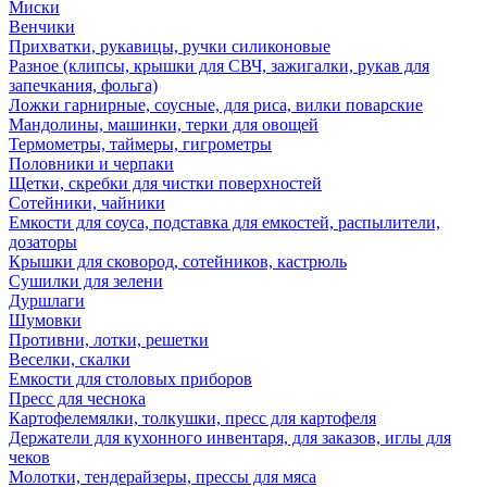
Миски
Венчики
Прихватки, рукавицы, ручки силиконовые
Разное (клипсы, крышки для СВЧ, зажигалки, рукав для
запечкания, фольга)
Ложки гарнирные, соусные, для риса, вилки поварские
Мандолины, машинки, терки для овощей
Термометры, таймеры, гигрометры
Половники и черпаки
Щетки, скребки для чистки поверхностей
Сотейники, чайники
Емкости для соуса, подставка для емкостей, распылители,
дозаторы
Крышки для сковород, сотейников, кастрюль
Сушилки для зелени
Дуршлаги
Шумовки
Противни, лотки, решетки
Веселки, скалки
Емкости для столовых приборов
Пресс для чеснока
Картофелемялки, толкушки, пресс для картофеля
Держатели для кухонного инвентаря, для заказов, иглы для
чеков
Молотки, тендерайзеры, прессы для мяса