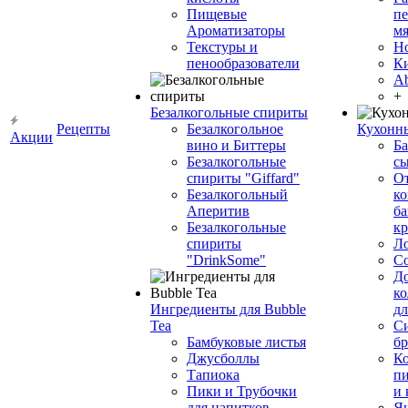
Пищевые
пе
Ароматизаторы
мя
Текстуры и
Н
пенообразователи
К
Ab
+
Безалкогольные спириты
Рецепты
Безалкогольное
Кухонн
Акции
вино и Биттеры
Ба
Безалкогольные
сы
спириты "Giffard"
О
Безалкогольный
ко
Аперитив
ба
Безалкогольные
к
спириты
Л
"DrinkSome"
С
До
ко
Ингредиенты для Bubble
дл
Tea
Си
Бамбуковые листья
бр
Джусболлы
Ко
Тапиока
п
Пики и Трубочки
и
для напитков
Я