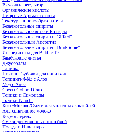
Вкусовые регуляторы
Органические кислоты
Пищевые Ароматизаторы
Текстуры и пенообразователи
Безалкогольные спириты
Безалкогольное вино и Биттеры
Безалкогольные спириты "Giffard"
Безалкогольный Аперитив
Безалкогольные спириты "DrinkSome"
Ингредиенты для Bubble Tea
Бамбуковые листья
Джусболлы
Тапиока
Пики и Трубочки для напитков
Топпинги/Мёд с Алоэ
Мёд с Алоэ
Соусы Colibri D`oro
Тоники и Лимонады
Тоники Nunchi
Кофе/Молоко/Смеси для молочных коктейлей
Альтернативное молоко
Кофе в Зернах
Смеси для молочных коктейлей
Посуда и Инвентарь