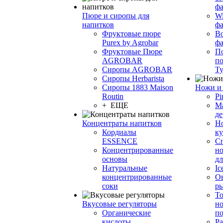
фа
Пюре и сиропы для
Wi
напитков
ф
Фруктовые пюре
Bo
Purex by Agrobar
ф
Фруктовые Пюре
По
AGROBAR
по
Сиропы AGROBAR
Т
Сиропы Herbarista
Сиропы 1883 Maison
Ножи и 
Routin
Pi
+ ЕЩЕ
М
де
Концентраты напитков
Но
Кордиалы
к
ESSENCE
С
Концентрированные
но
основы
дл
Натуральные
Ic
концентрированные
О
соки
р
То
Вкусовые регуляторы
но
Органические
по
кислоты
Ра