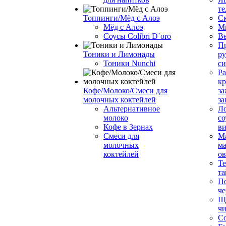
те
Топпинги/Мёд с Алоэ
С
Мёд с Алоэ
М
Соусы Colibri D`oro
В
Пр
Тоники и Лимонады
ру
Тоники Nunchi
с
Ра
к
Кофе/Молоко/Смеси для
за
молочных коктейлей
за
Альтернативное
Л
молоко
со
Кофе в Зернах
ви
Смеси для
М
молочных
ма
коктейлей
о
Т
та
П
че
Ще
чи
Со