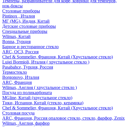
Темперы, разравниватели для кофе, коврики для темперов,
нок-боксы
Столовые приборы
Pintinox , Италия
МГ (MG), Индия, Китай
Детские столовые приборы
Специальные приборы
Wilmax, Китай
Bonna, Турция
Барное и ресторанное стекло
ARC, ОСЗ, Россия
Chef & Sommelier, Франция, Китай (Хрустальное стекло)
Luigi Bormioli, Италия ( хрустальное стекло )
Pasabahce, Турция, Россия
Термостекло
Borgonovo, Италия
ARC, Франция
Wilmax, Англия ( хрустальное стекло )
Посуда из поликарбоната
MGline, Китай (хрустальное стекло)
Тики, Испания, Китай (стекло, керамика)
Chef & Sommelier, Франция, Китай (Хрустальное стекло)
Столовая посуда
ARC, Франция, Россия опаловое стекло, стекло, фарфор, Zenix
Wilmax, Англия, фарфор