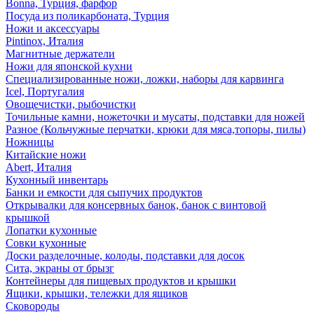
Bonna, Турция, фарфор
Посуда из поликарбоната, Турция
Ножи и аксессуары
Pintinox, Италия
Магнитные держатели
Ножи для японской кухни
Специализированные ножи, ложки, наборы для карвинга
Icel, Португалия
Овощечистки, рыбочистки
Точильные камни, ножеточки и мусаты, подставки для ножей
Разное (Кольчужные перчатки, крюки для мяса,топоры, пилы)
Ножницы
Китайские ножи
Abert, Италия
Кухонный инвентарь
Банки и емкости для сыпучих продуктов
Открывалки для консервных банок, банок с винтовой
крышкой
Лопатки кухонные
Совки кухонные
Доски разделочные, колоды, подставки для досок
Сита, экраны от брызг
Контейнеры для пищевых продуктов и крышки
Ящики, крышки, тележки для ящиков
Сковороды