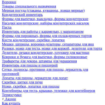
Воронки
Товары специального назначения
Мерная посуда (стаканы, кувшины, ложки мерные)
Кондитерский инвентарь
Формы для выпечки, выкладки, формы кондитерские
Насадки кондитерские, наборы кондитерских насадок
Пасха
Инвентарь для работы с карамелью, с марципаном
Формы для пирожных, формы для охлажденных тортов
Кисти кондитерские, скребки, лопатки
Мешки, шприцы, воронки-дозаторы, сепараторы для яиц
Ролики, ножи для теста, ножи для коржей, делители для торта
Делители, резаки кондитерские, плунжер для мастики
Коврики и бумага для выпечки, формы силиконовые
Трафареты для декора, штампы для украшения
Инвентарь для пиццы и пиццерий
Сетки, подносы, противни для пиццы, держатель для
противней
Лопаты для пиццы, держатели для лопат
Скребки, щетки для печи
Ножи, скребки, лопатки для пиццы
Контейнеры для теста, крышки, тележки для контейнеров
Термосумки
Акции
Как купить