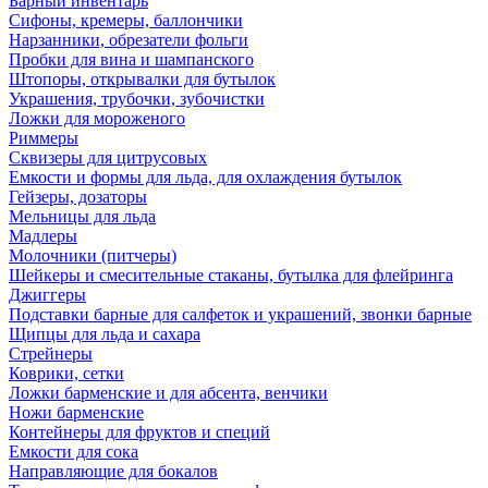
Барный инвентарь
Сифоны, кремеры, баллончики
Нарзанники, обрезатели фольги
Пробки для вина и шампанского
Штопоры, открывалки для бутылок
Украшения, трубочки, зубочистки
Ложки для мороженого
Риммеры
Сквизеры для цитрусовых
Емкости и формы для льда, для охлаждения бутылок
Гейзеры, дозаторы
Мельницы для льда
Мадлеры
Молочники (питчеры)
Шейкеры и смесительные стаканы, бутылка для флейринга
Джиггеры
Подставки барные для салфеток и украшений, звонки барные
Щипцы для льда и сахара
Стрейнеры
Коврики, сетки
Ложки барменские и для абсента, венчики
Ножи барменские
Контейнеры для фруктов и специй
Емкости для сока
Направляющие для бокалов