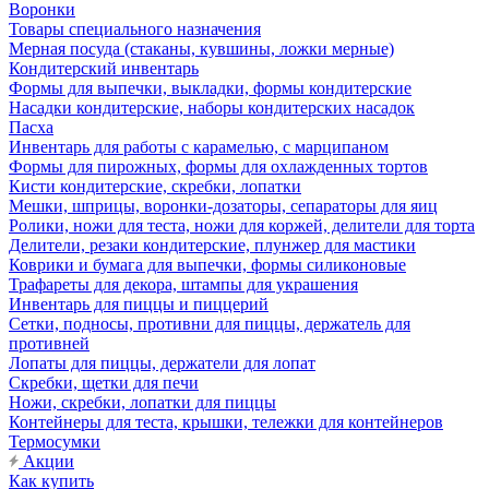
Воронки
Товары специального назначения
Мерная посуда (стаканы, кувшины, ложки мерные)
Кондитерский инвентарь
Формы для выпечки, выкладки, формы кондитерские
Насадки кондитерские, наборы кондитерских насадок
Пасха
Инвентарь для работы с карамелью, с марципаном
Формы для пирожных, формы для охлажденных тортов
Кисти кондитерские, скребки, лопатки
Мешки, шприцы, воронки-дозаторы, сепараторы для яиц
Ролики, ножи для теста, ножи для коржей, делители для торта
Делители, резаки кондитерские, плунжер для мастики
Коврики и бумага для выпечки, формы силиконовые
Трафареты для декора, штампы для украшения
Инвентарь для пиццы и пиццерий
Сетки, подносы, противни для пиццы, держатель для
противней
Лопаты для пиццы, держатели для лопат
Скребки, щетки для печи
Ножи, скребки, лопатки для пиццы
Контейнеры для теста, крышки, тележки для контейнеров
Термосумки
Акции
Как купить