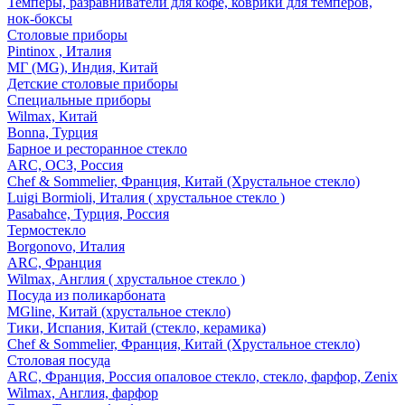
Темперы, разравниватели для кофе, коврики для темперов,
нок-боксы
Столовые приборы
Pintinox , Италия
МГ (MG), Индия, Китай
Детские столовые приборы
Специальные приборы
Wilmax, Китай
Bonna, Турция
Барное и ресторанное стекло
ARC, ОСЗ, Россия
Chef & Sommelier, Франция, Китай (Хрустальное стекло)
Luigi Bormioli, Италия ( хрустальное стекло )
Pasabahce, Турция, Россия
Термостекло
Borgonovo, Италия
ARC, Франция
Wilmax, Англия ( хрустальное стекло )
Посуда из поликарбоната
MGline, Китай (хрустальное стекло)
Тики, Испания, Китай (стекло, керамика)
Chef & Sommelier, Франция, Китай (Хрустальное стекло)
Столовая посуда
ARC, Франция, Россия опаловое стекло, стекло, фарфор, Zenix
Wilmax, Англия, фарфор