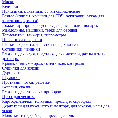
Миски
Венчики
Прихватки, рукавицы, ручки силиконовые
Разное (клипсы, крышки для СВЧ, зажигалки, рукав для
запечкания, фольга)
Ложки гарнирные, соусные, для риса, вилки поварские
Мандолины, машинки, терки для овощей
Термометры, таймеры, гигрометры
Половники и черпаки
Щетки, скребки для чистки поверхностей
Сотейники, чайники
Емкости для соуса, подставка для емкостей, распылители,
дозаторы
Крышки для сковород, сотейников, кастрюль
Сушилки для зелени
Дуршлаги
Шумовки
Противни, лотки, решетки
Веселки, скалки
Емкости для столовых приборов
Пресс для чеснока
Картофелемялки, толкушки, пресс для картофеля
Держатели для кухонного инвентаря, для заказов, иглы для
чеков
Молотки, тендерайзеры, прессы для мяса