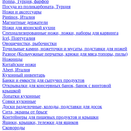
Bonna, Турция, фарфор
Посуда из поликарбоната, Турция
Ножи и аксессуары
Pintinox, Италия
Магнитные держатели
Ножи для японской кухни
Специализированные ножи, ложки, наборы для карвинга
Icel, Португалия
Овощечистки, рыбочистки
Точильные камни, ножеточки и мусаты, подставки для ножей
Разное (Кольчужные перчатки, крюки для мяса,топоры, пилы)
Ножницы
Китайские ножи
Abert, Италия
Кухонный инвентарь
Банки и емкости для сыпучих продуктов
Открывалки для консервных банок, банок с винтовой
крышкой
Лопатки кухонные
Совки кухонные
Доски разделочные, колоды, подставки для досок
Сита, экраны от брызг
Контейнеры для пищевых продуктов и крышки
Ящики, крышки, тележки для ящиков
Сковороды