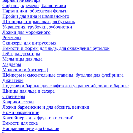
Барный инвентарь
Сифоны, кремеры, баллончики
Нарзанники, обрезатели фольги
Пробки для вина и шампанского
Штопоры, открывалки для бутылок
Украшения, трубочки, зубочистки
Ложки для мороженого
Риммеры
Сквизеры для цитрусовых
Емкости и формы для льда, для охлаждения бутылок
Гейзеры, дозаторы
Мельницы для льда
Мадлеры
Молочники (питчеры)
Шейкеры и смесительные стаканы, бутылка для флейринга
Джиггеры
Подставки барные для салфеток и украшений, звонки барные
Щипцы для льда и сахара
Стрейнеры
Коврики, сетки
Ложки барменские и для абсента, венчики
Ножи барменские
Контейнеры для фруктов и специй
Емкости для сока
Направляющие для бокалов