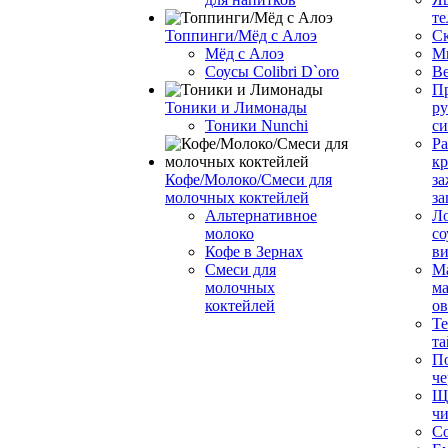
те
Топпинги/Мёд с Алоэ
С
Мёд с Алоэ
М
Соусы Colibri D`oro
В
Пр
Тоники и Лимонады
ру
Тоники Nunchi
с
Ра
к
Кофе/Молоко/Смеси для
за
молочных коктейлей
за
Альтернативное
Л
молоко
со
Кофе в Зернах
ви
Смеси для
М
молочных
ма
коктейлей
о
Т
та
П
че
Ще
чи
Со