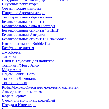
Вкусовые регуляторы
Органические кислоты
Пищевые Ароматизаторы
Текстуры и пенообразователи
Безалкогольные спириты
Безалкогольное вино и Биттеры
Безалкогольные спириты "Giffard"
Безалкогольный Аперитив
Безалкогольные спириты "DrinkSome"
Ингредиенты для Bubble Tea
Бамбуковые листья
Джусболлы
Тапиока
Пики и Трубочки для напитков
Топпинги/Мёд с Алоэ
Мёд с Алоэ
Соусы Colibri D`oro
Тоники и Лимонады
Тоники Nunchi
Кофе/Молоко/Смеси для молочных коктейлей
Альтернативное молоко
Кофе в Зернах
Смеси для молочных коктейлей
Посуда и Инвентарь