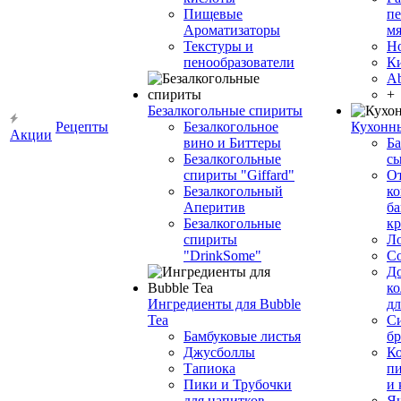
Пищевые
пе
Ароматизаторы
мя
Текстуры и
Н
пенообразователи
К
Ab
+
Безалкогольные спириты
Рецепты
Безалкогольное
Кухонн
Акции
вино и Биттеры
Ба
Безалкогольные
сы
спириты "Giffard"
О
Безалкогольный
ко
Аперитив
ба
Безалкогольные
к
спириты
Л
"DrinkSome"
С
До
ко
Ингредиенты для Bubble
дл
Tea
Си
Бамбуковые листья
бр
Джусболлы
Ко
Тапиока
п
Пики и Трубочки
и
для напитков
Я