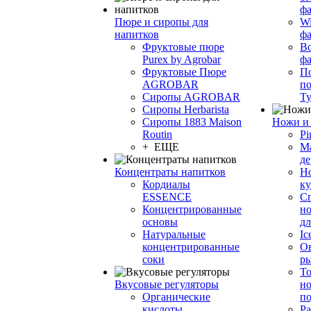
фа
Пюре и сиропы для
Wi
напитков
ф
Фруктовые пюре
Bo
Purex by Agrobar
ф
Фруктовые Пюре
По
AGROBAR
по
Сиропы AGROBAR
Т
Сиропы Herbarista
Сиропы 1883 Maison
Ножи и 
Routin
Pi
+ ЕЩЕ
М
де
Концентраты напитков
Но
Кордиалы
к
ESSENCE
С
Концентрированные
но
основы
дл
Натуральные
Ic
концентрированные
О
соки
р
То
Вкусовые регуляторы
но
Органические
по
кислоты
Ра