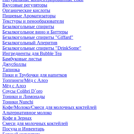
Вкусовые регуляторы
Органические кислоты
Пищевые Ароматизаторы
Текстуры и пенообразователи
Безалкогольные спириты
Безалкогольное вино и Биттеры
Безалкогольные спириты "Giffard"
Безалкогольный Аперитив
Безалкогольные спириты "DrinkSome"
Ингредиенты для Bubble Tea
Бамбуковые листья
Джусболлы
Тапиока
Пики и Трубочки для напитков
Топпинги/Мёд с Алоэ
Мёд с Алоэ
Соусы Colibri D`oro
Тоники и Лимонады
Тоники Nunchi
Кофе/Молоко/Смеси для молочных коктейлей
Альтернативное молоко
Кофе в Зернах
Смеси для молочных коктейлей
Посуда и Инвентарь