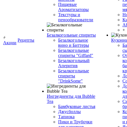
Пищевые
пе
Ароматизаторы
мя
Текстуры и
Н
пенообразователи
К
Ab
+
Безалкогольные спириты
Рецепты
Безалкогольное
Кухонн
Акции
вино и Биттеры
Ба
Безалкогольные
сы
спириты "Giffard"
О
Безалкогольный
ко
Аперитив
ба
Безалкогольные
к
спириты
Л
"DrinkSome"
С
До
ко
Ингредиенты для Bubble
дл
Tea
Си
Бамбуковые листья
бр
Джусболлы
Ко
Тапиока
п
Пики и Трубочки
и
для напитков
Я