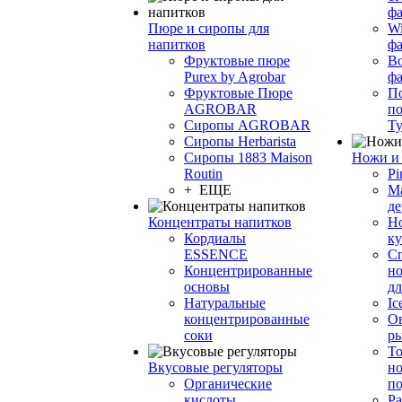
фа
Пюре и сиропы для
Wi
напитков
ф
Фруктовые пюре
Bo
Purex by Agrobar
ф
Фруктовые Пюре
По
AGROBAR
по
Сиропы AGROBAR
Т
Сиропы Herbarista
Сиропы 1883 Maison
Ножи и 
Routin
Pi
+ ЕЩЕ
М
де
Концентраты напитков
Но
Кордиалы
к
ESSENCE
С
Концентрированные
но
основы
дл
Натуральные
Ic
концентрированные
О
соки
р
То
Вкусовые регуляторы
но
Органические
по
кислоты
Ра