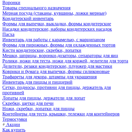
Воронки
Товары специального назначения
Мерная посуда (стаканы, кувшины, ложки мерные)
Кондитерский инвентарь
Формы для выпечки, выкладки, формы кондитерские
Насадки кондитерские, наборы кондитерских насадок
Пасха
Инвентарь для работы с карамелью, с марципаном
Формы для пирожных, формы для охлажденных тортов
Кисти кондитерские, скребки, лопатки
Мешки, шприцы, воронки-дозаторы, сепараторы для яиц
Ролики, ножи для теста, ножи для коржей, делители для торта
Делители, резаки кондитерские, плунжер для мастики
Коврики и бумага для выпечки, формы силиконовые
Трафареты для декора, штампы для украшения
Инвентарь для пиццы и пиццерий
Сетки, подносы, противни для пиццы, держатель для
противней
Лопаты для пиццы, держатели для лопат
Скребки, щетки для печи
Ножи, скребки, лопатки для пиццы
Контейнеры для теста, крышки, тележки для контейнеров
Термосумки
Акции
Как купить