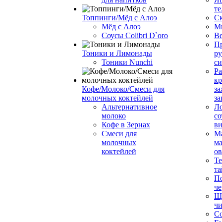
те
Топпинги/Мёд с Алоэ
С
Мёд с Алоэ
М
Соусы Colibri D`oro
В
Пр
Тоники и Лимонады
ру
Тоники Nunchi
с
Ра
к
Кофе/Молоко/Смеси для
за
молочных коктейлей
за
Альтернативное
Л
молоко
со
Кофе в Зернах
ви
Смеси для
М
молочных
ма
коктейлей
о
Т
та
П
че
Ще
чи
Со