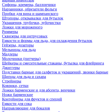
Барный инвентарь
Сифоны, кремеры, баллончики
Нарзанники, обрезатели фольги
Пробки для вина и шампанского
Штопоры, открывалки для бутылок
Украшения, трубочки, зубочистки
Ложки для мороженого
Риммеры
Сквизеры для цитрусовых
Емкости и формы для льда, для охлаждения бутылок
Гейзеры, дозаторы
Мельницы для льда
Мадлеры
Молочники (питчеры)
Шейкеры и смесительные стаканы, бутылка для флейринга
Джиггеры
Подставки барные для салфеток и украшений, звонки барные
Щипцы для льда и сахара
Стрейнеры
Коврики, сетки
Ложки барменские и для абсента, венчики
Ножи барменские
Контейнеры для фруктов и специй
Емкости для сока
Направляющие для бокалов