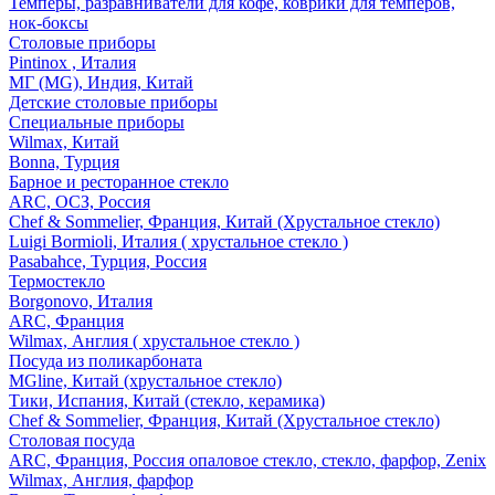
Темперы, разравниватели для кофе, коврики для темперов,
нок-боксы
Столовые приборы
Pintinox , Италия
МГ (MG), Индия, Китай
Детские столовые приборы
Специальные приборы
Wilmax, Китай
Bonna, Турция
Барное и ресторанное стекло
ARC, ОСЗ, Россия
Chef & Sommelier, Франция, Китай (Хрустальное стекло)
Luigi Bormioli, Италия ( хрустальное стекло )
Pasabahce, Турция, Россия
Термостекло
Borgonovo, Италия
ARC, Франция
Wilmax, Англия ( хрустальное стекло )
Посуда из поликарбоната
MGline, Китай (хрустальное стекло)
Тики, Испания, Китай (стекло, керамика)
Chef & Sommelier, Франция, Китай (Хрустальное стекло)
Столовая посуда
ARC, Франция, Россия опаловое стекло, стекло, фарфор, Zenix
Wilmax, Англия, фарфор