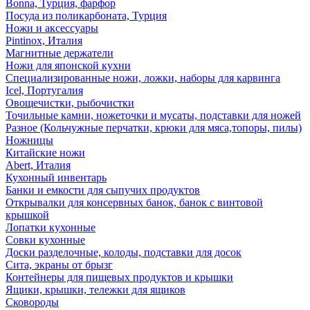
Bonna, Турция, фарфор
Посуда из поликарбоната, Турция
Ножи и аксессуары
Pintinox, Италия
Магнитные держатели
Ножи для японской кухни
Специализированные ножи, ложки, наборы для карвинга
Icel, Португалия
Овощечистки, рыбочистки
Точильные камни, ножеточки и мусаты, подставки для ножей
Разное (Кольчужные перчатки, крюки для мяса,топоры, пилы)
Ножницы
Китайские ножи
Abert, Италия
Кухонный инвентарь
Банки и емкости для сыпучих продуктов
Открывалки для консервных банок, банок с винтовой
крышкой
Лопатки кухонные
Совки кухонные
Доски разделочные, колоды, подставки для досок
Сита, экраны от брызг
Контейнеры для пищевых продуктов и крышки
Ящики, крышки, тележки для ящиков
Сковороды