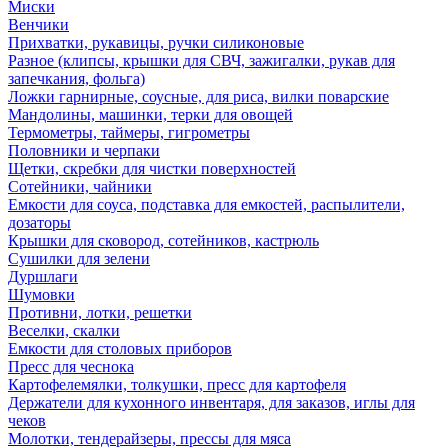
Миски
Венчики
Прихватки, рукавицы, ручки силиконовые
Разное (клипсы, крышки для СВЧ, зажигалки, рукав для
запечкания, фольга)
Ложки гарнирные, соусные, для риса, вилки поварские
Мандолины, машинки, терки для овощей
Термометры, таймеры, гигрометры
Половники и черпаки
Щетки, скребки для чистки поверхностей
Сотейники, чайники
Емкости для соуса, подставка для емкостей, распылители,
дозаторы
Крышки для сковород, сотейников, кастрюль
Сушилки для зелени
Дуршлаги
Шумовки
Противни, лотки, решетки
Веселки, скалки
Емкости для столовых приборов
Пресс для чеснока
Картофелемялки, толкушки, пресс для картофеля
Держатели для кухонного инвентаря, для заказов, иглы для
чеков
Молотки, тендерайзеры, прессы для мяса