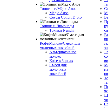
те
Топпинги/Мёд с Алоэ
С
Мёд с Алоэ
М
Соусы Colibri D`oro
В
Пр
Тоники и Лимонады
ру
Тоники Nunchi
с
Ра
к
Кофе/Молоко/Смеси для
за
молочных коктейлей
за
Альтернативное
Л
молоко
со
Кофе в Зернах
ви
Смеси для
М
молочных
ма
коктейлей
о
Т
та
П
че
Ще
чи
Со