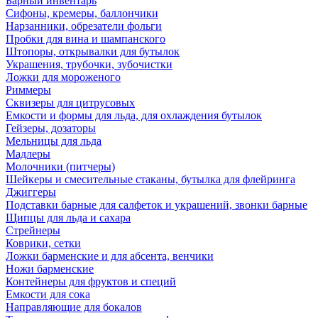
Барный инвентарь
Сифоны, кремеры, баллончики
Нарзанники, обрезатели фольги
Пробки для вина и шампанского
Штопоры, открывалки для бутылок
Украшения, трубочки, зубочистки
Ложки для мороженого
Риммеры
Сквизеры для цитрусовых
Емкости и формы для льда, для охлаждения бутылок
Гейзеры, дозаторы
Мельницы для льда
Мадлеры
Молочники (питчеры)
Шейкеры и смесительные стаканы, бутылка для флейринга
Джиггеры
Подставки барные для салфеток и украшений, звонки барные
Щипцы для льда и сахара
Стрейнеры
Коврики, сетки
Ложки барменские и для абсента, венчики
Ножи барменские
Контейнеры для фруктов и специй
Емкости для сока
Направляющие для бокалов