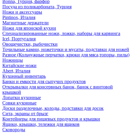
Bonna, Турция, фарфор
Посуда из поликарбоната, Турция
Ножи и аксессуары
Pintinox, Италия
Магнитные держатели
Ножи для японской кухни
Специализированные ножи, ложки, наборы для карвинга
Icel, Португалия
Овощечистки, рыбочистки
Точильные камни, ножеточки и мусаты, подставки для ножей
Разное (Кольчужные перчатки, крюки для мяса,топоры, пилы)
Ножницы
Китайские ножи
Abert, Италия
Кухонный инвентарь
Банки и емкости для сыпучих продуктов
Открывалки для консервных банок, банок с винтовой
крышкой
Лопатки кухонные
Совки кухонные
Доски разделочные, колоды, подставки для досок
Сита, экраны от брызг
Контейнеры для пищевых продуктов и крышки
Ящики, крышки, тележки для ящиков
Сковороды