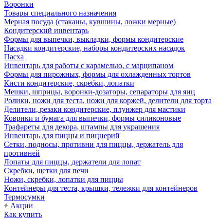
Воронки
Товары специального назначения
Мерная посуда (стаканы, кувшины, ложки мерные)
Кондитерский инвентарь
Формы для выпечки, выкладки, формы кондитерские
Насадки кондитерские, наборы кондитерских насадок
Пасха
Инвентарь для работы с карамелью, с марципаном
Формы для пирожных, формы для охлажденных тортов
Кисти кондитерские, скребки, лопатки
Мешки, шприцы, воронки-дозаторы, сепараторы для яиц
Ролики, ножи для теста, ножи для коржей, делители для торта
Делители, резаки кондитерские, плунжер для мастики
Коврики и бумага для выпечки, формы силиконовые
Трафареты для декора, штампы для украшения
Инвентарь для пиццы и пиццерий
Сетки, подносы, противни для пиццы, держатель для
противней
Лопаты для пиццы, держатели для лопат
Скребки, щетки для печи
Ножи, скребки, лопатки для пиццы
Контейнеры для теста, крышки, тележки для контейнеров
Термосумки
Акции
Как купить