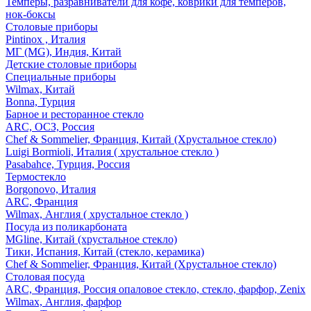
Темперы, разравниватели для кофе, коврики для темперов,
нок-боксы
Столовые приборы
Pintinox , Италия
МГ (MG), Индия, Китай
Детские столовые приборы
Специальные приборы
Wilmax, Китай
Bonna, Турция
Барное и ресторанное стекло
ARC, ОСЗ, Россия
Chef & Sommelier, Франция, Китай (Хрустальное стекло)
Luigi Bormioli, Италия ( хрустальное стекло )
Pasabahce, Турция, Россия
Термостекло
Borgonovo, Италия
ARC, Франция
Wilmax, Англия ( хрустальное стекло )
Посуда из поликарбоната
MGline, Китай (хрустальное стекло)
Тики, Испания, Китай (стекло, керамика)
Chef & Sommelier, Франция, Китай (Хрустальное стекло)
Столовая посуда
ARC, Франция, Россия опаловое стекло, стекло, фарфор, Zenix
Wilmax, Англия, фарфор