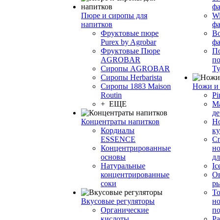
фа
Пюре и сиропы для
Wi
напитков
ф
Фруктовые пюре
Bo
Purex by Agrobar
ф
Фруктовые Пюре
По
AGROBAR
по
Сиропы AGROBAR
Т
Сиропы Herbarista
Сиропы 1883 Maison
Ножи и 
Routin
Pi
+ ЕЩЕ
М
де
Концентраты напитков
Но
Кордиалы
к
ESSENCE
С
Концентрированные
но
основы
дл
Натуральные
Ic
концентрированные
О
соки
р
То
Вкусовые регуляторы
но
Органические
по
кислоты
Ра