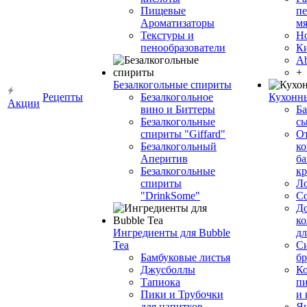
Пищевые
пе
Ароматизаторы
мя
Текстуры и
Н
пенообразователи
К
Ab
+
Безалкогольные спириты
Рецепты
Безалкогольное
Кухонн
Акции
вино и Биттеры
Ба
Безалкогольные
сы
спириты "Giffard"
О
Безалкогольный
ко
Аперитив
ба
Безалкогольные
к
спириты
Л
"DrinkSome"
С
До
ко
Ингредиенты для Bubble
дл
Tea
Си
Бамбуковые листья
бр
Джусболлы
Ко
Тапиока
п
Пики и Трубочки
и
для напитков
Я