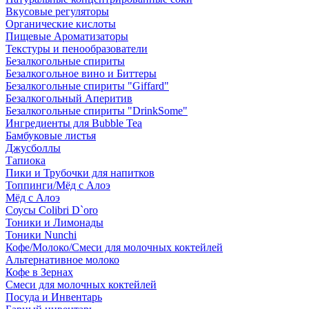
Вкусовые регуляторы
Органические кислоты
Пищевые Ароматизаторы
Текстуры и пенообразователи
Безалкогольные спириты
Безалкогольное вино и Биттеры
Безалкогольные спириты "Giffard"
Безалкогольный Аперитив
Безалкогольные спириты "DrinkSome"
Ингредиенты для Bubble Tea
Бамбуковые листья
Джусболлы
Тапиока
Пики и Трубочки для напитков
Топпинги/Мёд с Алоэ
Мёд с Алоэ
Соусы Colibri D`oro
Тоники и Лимонады
Тоники Nunchi
Кофе/Молоко/Смеси для молочных коктейлей
Альтернативное молоко
Кофе в Зернах
Смеси для молочных коктейлей
Посуда и Инвентарь