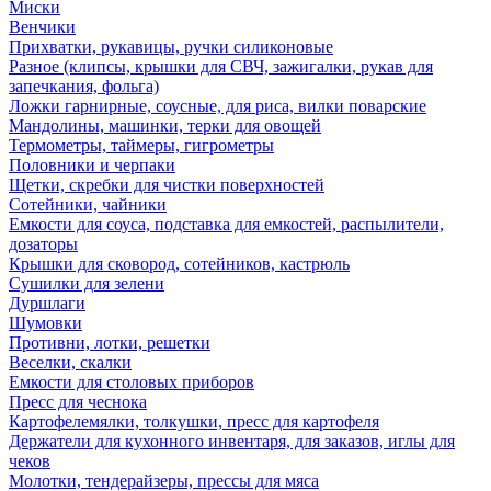
Миски
Венчики
Прихватки, рукавицы, ручки силиконовые
Разное (клипсы, крышки для СВЧ, зажигалки, рукав для
запечкания, фольга)
Ложки гарнирные, соусные, для риса, вилки поварские
Мандолины, машинки, терки для овощей
Термометры, таймеры, гигрометры
Половники и черпаки
Щетки, скребки для чистки поверхностей
Сотейники, чайники
Емкости для соуса, подставка для емкостей, распылители,
дозаторы
Крышки для сковород, сотейников, кастрюль
Сушилки для зелени
Дуршлаги
Шумовки
Противни, лотки, решетки
Веселки, скалки
Емкости для столовых приборов
Пресс для чеснока
Картофелемялки, толкушки, пресс для картофеля
Держатели для кухонного инвентаря, для заказов, иглы для
чеков
Молотки, тендерайзеры, прессы для мяса