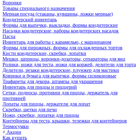
Воронки
Товары специального назначения
Мерная посуда (стаканы, кувшины, ложки мерные)
Кондитерский инвентарь
Формы для выпечки, выкладки, формы кондитерские
Насадки кондитерские, наборы кондитерских насадок
Пасха
Инвентарь для работы с карамелью, с марципаном
Формы для пирожных, формы для охлажденных тортов
Кисти кондитерские, скребки, лопатки
Мешки, шприцы, воронки-дозаторы, сепараторы для яиц
Ролики, ножи для теста, ножи для коржей, делители для торта
Делители, резаки кондитерские, плунжер для мастики
Коврики и бумага для выпечки, формы силиконовые
Трафареты для декора, штампы для украшения
Инвентарь для пиццы и пиццерий
Сетки, подносы, противни для пиццы, держатель для
противней
Лопаты для пиццы, держатели для лопат
Скребки, щетки для печи
Ножи, скребки, лопатки для пиццы
Контейнеры для теста, крышки, тележки для контейнеров
Термосумки
Акции
Как купить