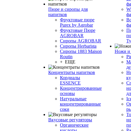
фа
Пюре и сиропы для
Wi
напитков
ф
Фруктовые пюре
Bo
Purex by Agrobar
ф
Фруктовые Пюре
По
AGROBAR
по
Сиропы AGROBAR
Т
Сиропы Herbarista
Сиропы 1883 Maison
Ножи и 
Routin
Pi
+ ЕЩЕ
М
де
Концентраты напитков
Но
Кордиалы
к
ESSENCE
С
Концентрированные
но
основы
дл
Натуральные
Ic
концентрированные
О
соки
р
То
Вкусовые регуляторы
но
Органические
по
кислоты
Ра