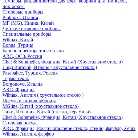
Темперы, разравниватели для кофе, коврики для темперов,
нок-боксы
Столовые приборы
Pintinox , Италия
МГ (MG), Индия, Китай
Детские столовые приборы
Специальные приборы
Wilmax, Китай
Bonna, Турция
Барное и ресторанное стекло
ARC, ОСЗ, Россия
Chef & Sommelier, Франция, Китай (Хрустальное стекло)
Luigi Bormioli, Италия ( хрустальное стекло )
Pasabahce, Турция, Россия
Термостекло
Borgonovo, Италия
ARC, Франция
Wilmax, Англия ( хрустальное стекло )
Посуда из поликарбоната
MGline, Китай (хрустальное стекло)
Тики, Испания, Китай (стекло, керамика)
Chef & Sommelier, Франция, Китай (Хрустальное стекло)
Столовая посуда
ARC, Франция, Россия опаловое стекло, стекло, фарфор, Zenix
Wilmax, Англия, фарфор