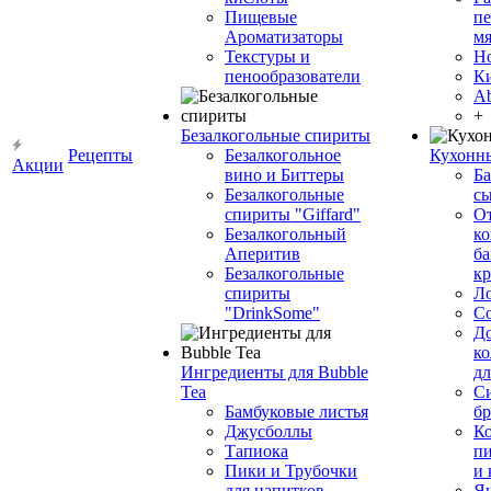
Пищевые
пе
Ароматизаторы
мя
Текстуры и
Н
пенообразователи
К
Ab
+
Безалкогольные спириты
Рецепты
Безалкогольное
Кухонн
Акции
вино и Биттеры
Ба
Безалкогольные
сы
спириты "Giffard"
О
Безалкогольный
ко
Аперитив
ба
Безалкогольные
к
спириты
Л
"DrinkSome"
С
До
ко
Ингредиенты для Bubble
дл
Tea
Си
Бамбуковые листья
бр
Джусболлы
Ко
Тапиока
п
Пики и Трубочки
и
для напитков
Я