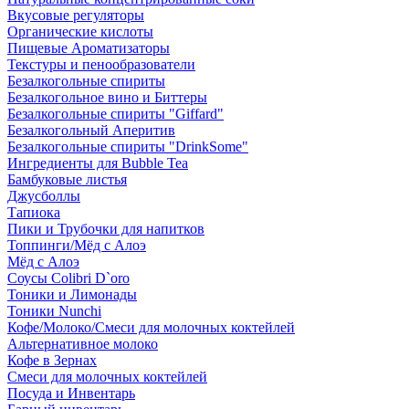
Вкусовые регуляторы
Органические кислоты
Пищевые Ароматизаторы
Текстуры и пенообразователи
Безалкогольные спириты
Безалкогольное вино и Биттеры
Безалкогольные спириты "Giffard"
Безалкогольный Аперитив
Безалкогольные спириты "DrinkSome"
Ингредиенты для Bubble Tea
Бамбуковые листья
Джусболлы
Тапиока
Пики и Трубочки для напитков
Топпинги/Мёд с Алоэ
Мёд с Алоэ
Соусы Colibri D`oro
Тоники и Лимонады
Тоники Nunchi
Кофе/Молоко/Смеси для молочных коктейлей
Альтернативное молоко
Кофе в Зернах
Смеси для молочных коктейлей
Посуда и Инвентарь