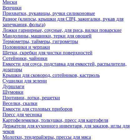
Миски
Венчики
Прихватки, рукавицы, ручки силиконовые
Разное (клипсы, крышки для СВЧ, зажигалки, рукав для
запечкания, фольга)
Ложки гарнирные, соусные, для риса, вилки поварские
Мандолины, машинки, терки для овощей
Термометры, таймеры, гигрометры
Половники и черпаки
Щетки, скребки для чистки поверхностей
Сотейники, чайники
Емкости для соуса, подставка для емкостей, распылители,
дозаторы
Крышки для сковород, сотейников, кастрюль
Сушилки для зелени
Дуршлаги
Шумовки
Противни, лотки, решетки
Веселки, скалки
Емкости для столовых приборов
Пресс для чеснока
Картофелемялки, толкушки, пресс для картофеля
Держатели для кухонного инвентаря, для заказов, иглы для
чеков
Молотки, тендерайзеры, прессы для мяса