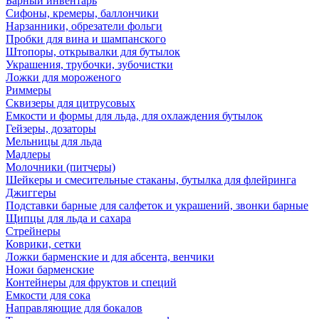
Барный инвентарь
Сифоны, кремеры, баллончики
Нарзанники, обрезатели фольги
Пробки для вина и шампанского
Штопоры, открывалки для бутылок
Украшения, трубочки, зубочистки
Ложки для мороженого
Риммеры
Сквизеры для цитрусовых
Емкости и формы для льда, для охлаждения бутылок
Гейзеры, дозаторы
Мельницы для льда
Мадлеры
Молочники (питчеры)
Шейкеры и смесительные стаканы, бутылка для флейринга
Джиггеры
Подставки барные для салфеток и украшений, звонки барные
Щипцы для льда и сахара
Стрейнеры
Коврики, сетки
Ложки барменские и для абсента, венчики
Ножи барменские
Контейнеры для фруктов и специй
Емкости для сока
Направляющие для бокалов