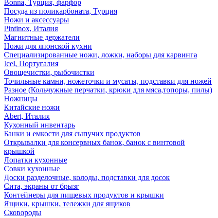
Bonna, Турция, фарфор
Посуда из поликарбоната, Турция
Ножи и аксессуары
Pintinox, Италия
Магнитные держатели
Ножи для японской кухни
Специализированные ножи, ложки, наборы для карвинга
Icel, Португалия
Овощечистки, рыбочистки
Точильные камни, ножеточки и мусаты, подставки для ножей
Разное (Кольчужные перчатки, крюки для мяса,топоры, пилы)
Ножницы
Китайские ножи
Abert, Италия
Кухонный инвентарь
Банки и емкости для сыпучих продуктов
Открывалки для консервных банок, банок с винтовой
крышкой
Лопатки кухонные
Совки кухонные
Доски разделочные, колоды, подставки для досок
Сита, экраны от брызг
Контейнеры для пищевых продуктов и крышки
Ящики, крышки, тележки для ящиков
Сковороды