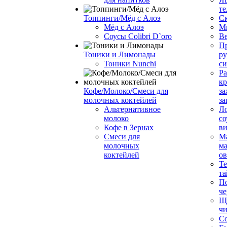
те
Топпинги/Мёд с Алоэ
С
Мёд с Алоэ
М
Соусы Colibri D`oro
В
Пр
Тоники и Лимонады
ру
Тоники Nunchi
с
Ра
к
Кофе/Молоко/Смеси для
за
молочных коктейлей
за
Альтернативное
Л
молоко
со
Кофе в Зернах
ви
Смеси для
М
молочных
ма
коктейлей
о
Т
та
П
че
Ще
чи
Со