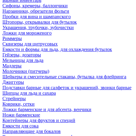
Барный инвентарь
Сифоны, кремеры, баллончики
Нарзанники, обрезатели фольги
Пробки для вина и шампанского
Штопоры, открывалки для бутылок
Украшения, трубочки, зубочистки
Ложки для мороженого
Риммеры
Сквизеры для цитрусовых
Емкости и формы для льда, для охлаждения бутылок
Гейзеры, дозаторы
Мельницы для льда
Мадлеры
Молочники (питчеры)
Шейкеры и смесительные стаканы, бутылка для флейринга
Джиггеры
Подставки барные для салфеток и украшений, звонки барные
Щипцы для льда и сахара
Стрейнеры
Коврики, сетки
Ложки барменские и для абсента, венчики
Ножи барменские
Контейнеры для фруктов и специй
Емкости для сока
Направляющие для бокалов