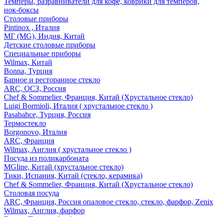
Темперы, разравниватели для кофе, коврики для темперов,
нок-боксы
Столовые приборы
Pintinox , Италия
МГ (MG), Индия, Китай
Детские столовые приборы
Специальные приборы
Wilmax, Китай
Bonna, Турция
Барное и ресторанное стекло
ARC, ОСЗ, Россия
Chef & Sommelier, Франция, Китай (Хрустальное стекло)
Luigi Bormioli, Италия ( хрустальное стекло )
Pasabahce, Турция, Россия
Термостекло
Borgonovo, Италия
ARC, Франция
Wilmax, Англия ( хрустальное стекло )
Посуда из поликарбоната
MGline, Китай (хрустальное стекло)
Тики, Испания, Китай (стекло, керамика)
Chef & Sommelier, Франция, Китай (Хрустальное стекло)
Столовая посуда
ARC, Франция, Россия опаловое стекло, стекло, фарфор, Zenix
Wilmax, Англия, фарфор