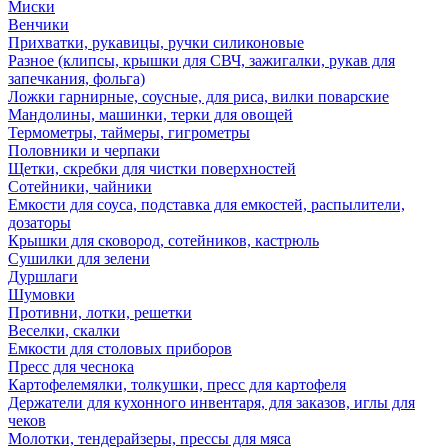
Миски
Венчики
Прихватки, рукавицы, ручки силиконовые
Разное (клипсы, крышки для СВЧ, зажигалки, рукав для
запечкания, фольга)
Ложки гарнирные, соусные, для риса, вилки поварские
Мандолины, машинки, терки для овощей
Термометры, таймеры, гигрометры
Половники и черпаки
Щетки, скребки для чистки поверхностей
Сотейники, чайники
Емкости для соуса, подставка для емкостей, распылители,
дозаторы
Крышки для сковород, сотейников, кастрюль
Сушилки для зелени
Дуршлаги
Шумовки
Противни, лотки, решетки
Веселки, скалки
Емкости для столовых приборов
Пресс для чеснока
Картофелемялки, толкушки, пресс для картофеля
Держатели для кухонного инвентаря, для заказов, иглы для
чеков
Молотки, тендерайзеры, прессы для мяса