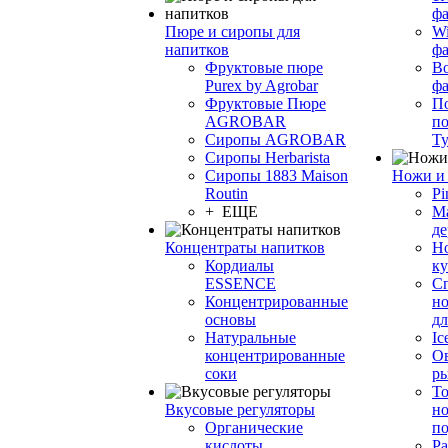
фа
Пюре и сиропы для
Wi
напитков
ф
Фруктовые пюре
Bo
Purex by Agrobar
ф
Фруктовые Пюре
По
AGROBAR
по
Сиропы AGROBAR
Т
Сиропы Herbarista
Сиропы 1883 Maison
Ножи и 
Routin
Pi
+ ЕЩЕ
М
де
Концентраты напитков
Но
Кордиалы
к
ESSENCE
С
Концентрированные
но
основы
дл
Натуральные
Ic
концентрированные
О
соки
р
То
Вкусовые регуляторы
но
Органические
по
кислоты
Ра