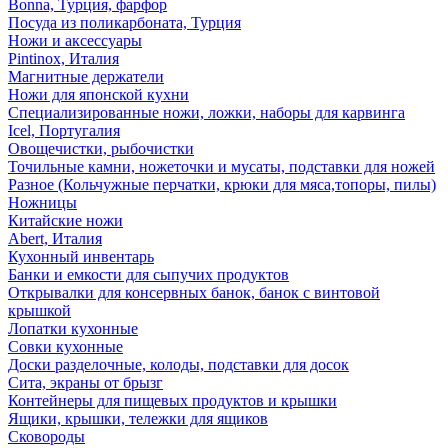
Bonna, Турция, фарфор
Посуда из поликарбоната, Турция
Ножи и аксессуары
Pintinox, Италия
Магнитные держатели
Ножи для японской кухни
Специализированные ножи, ложки, наборы для карвинга
Icel, Португалия
Овощечистки, рыбочистки
Точильные камни, ножеточки и мусаты, подставки для ножей
Разное (Кольчужные перчатки, крюки для мяса,топоры, пилы)
Ножницы
Китайские ножи
Abert, Италия
Кухонный инвентарь
Банки и емкости для сыпучих продуктов
Открывалки для консервных банок, банок с винтовой
крышкой
Лопатки кухонные
Совки кухонные
Доски разделочные, колоды, подставки для досок
Сита, экраны от брызг
Контейнеры для пищевых продуктов и крышки
Ящики, крышки, тележки для ящиков
Сковороды