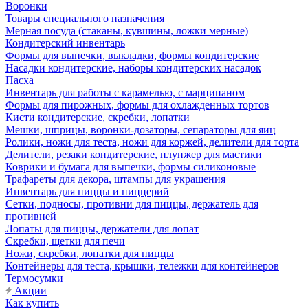
Воронки
Товары специального назначения
Мерная посуда (стаканы, кувшины, ложки мерные)
Кондитерский инвентарь
Формы для выпечки, выкладки, формы кондитерские
Насадки кондитерские, наборы кондитерских насадок
Пасха
Инвентарь для работы с карамелью, с марципаном
Формы для пирожных, формы для охлажденных тортов
Кисти кондитерские, скребки, лопатки
Мешки, шприцы, воронки-дозаторы, сепараторы для яиц
Ролики, ножи для теста, ножи для коржей, делители для торта
Делители, резаки кондитерские, плунжер для мастики
Коврики и бумага для выпечки, формы силиконовые
Трафареты для декора, штампы для украшения
Инвентарь для пиццы и пиццерий
Сетки, подносы, противни для пиццы, держатель для
противней
Лопаты для пиццы, держатели для лопат
Скребки, щетки для печи
Ножи, скребки, лопатки для пиццы
Контейнеры для теста, крышки, тележки для контейнеров
Термосумки
Акции
Как купить