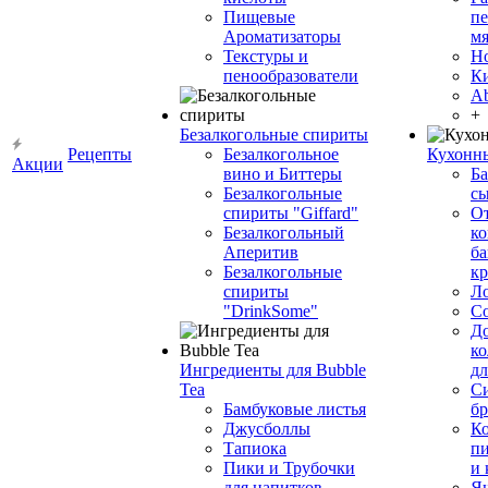
Пищевые
пе
Ароматизаторы
мя
Текстуры и
Н
пенообразователи
К
Ab
+
Безалкогольные спириты
Рецепты
Безалкогольное
Кухонн
Акции
вино и Биттеры
Ба
Безалкогольные
сы
спириты "Giffard"
О
Безалкогольный
ко
Аперитив
ба
Безалкогольные
к
спириты
Л
"DrinkSome"
С
До
ко
Ингредиенты для Bubble
дл
Tea
Си
Бамбуковые листья
бр
Джусболлы
Ко
Тапиока
п
Пики и Трубочки
и
для напитков
Я