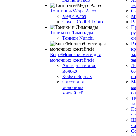
те
Топпинги/Мёд с Алоэ
С
Мёд с Алоэ
М
Соусы Colibri D`oro
В
Пр
Тоники и Лимонады
ру
Тоники Nunchi
с
Ра
к
Кофе/Молоко/Смеси для
за
молочных коктейлей
за
Альтернативное
Л
молоко
со
Кофе в Зернах
ви
Смеси для
М
молочных
ма
коктейлей
о
Т
та
П
че
Ще
чи
Со