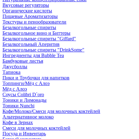
Вкусовые регуляторы
Органические кислоты
Пищевые Ароматизаторы
Текстуры и пенообразователи
Безалкогольные спириты
Безалкогольное вино и Биттеры
Безалкогольные спириты "Giffard"
Безалкогольный Аперитив
Безалкогольные спириты "DrinkSome"
Ингредиенты для Bubble Tea
Бамбуковые листья
Джусболлы
Тапиока
Пики и Трубочки для напитков
Топпинги/Мёд с Алоэ
Мёд с Алоэ
Соусы Colibri D`oro
Тоники и Лимонады
Тоники Nunchi
Кофе/Молоко/Смеси для молочных коктейлей
Альтернативное молоко
Кофе в Зернах
Смеси для молочных коктейлей
Посуда и Инвентарь