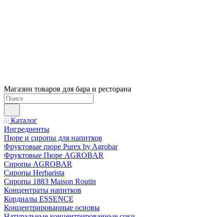
Магазин товаров для бара и ресторана
Каталог
Ингредиенты
Пюре и сиропы для напитков
Фруктовые пюре Purex by Agrobar
Фруктовые Пюре AGROBAR
Сиропы AGROBAR
Сиропы Herbarista
Сиропы 1883 Maison Routin
Концентраты напитков
Кордиалы ESSENCE
Концентрированные основы
Натуральные концентрированные соки