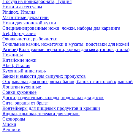
Посуда из поликарбоната, Турция
Ножи и аксессуары
Pintinox, Италия
Магнитные держатели
Ножи для японской кухни
Специализированные ножи, ложки, наборы для карвинга
Icel, Португалия
Овощечистки, рыбочистки
Точильные камни, ножеточки и мусаты, подставки для ножей
Разное (Кольчужные перчатки, крюки для мяса,топоры, пилы)
Ножницы
Китайские ножи
Abert, Италия
Кухонный инвентарь
Банки и емкости для сыпучих продуктов
Открывалки для консервных банок, банок с винтовой крышкой
Лопатки кухонные
Совки кухонные
Доски разделочные, колоды, подставки для досок
Сита, экраны от брызг
Контейнеры для пищевых продуктов и крышки
Ящики, крышки, тележки для ящиков
Сковороды
Миски
Венчики