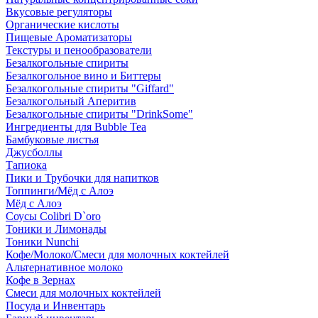
Вкусовые регуляторы
Органические кислоты
Пищевые Ароматизаторы
Текстуры и пенообразователи
Безалкогольные спириты
Безалкогольное вино и Биттеры
Безалкогольные спириты "Giffard"
Безалкогольный Аперитив
Безалкогольные спириты "DrinkSome"
Ингредиенты для Bubble Tea
Бамбуковые листья
Джусболлы
Тапиока
Пики и Трубочки для напитков
Топпинги/Мёд с Алоэ
Мёд с Алоэ
Соусы Colibri D`oro
Тоники и Лимонады
Тоники Nunchi
Кофе/Молоко/Смеси для молочных коктейлей
Альтернативное молоко
Кофе в Зернах
Смеси для молочных коктейлей
Посуда и Инвентарь