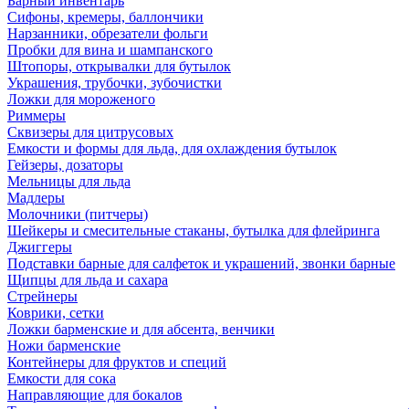
Барный инвентарь
Сифоны, кремеры, баллончики
Нарзанники, обрезатели фольги
Пробки для вина и шампанского
Штопоры, открывалки для бутылок
Украшения, трубочки, зубочистки
Ложки для мороженого
Риммеры
Сквизеры для цитрусовых
Емкости и формы для льда, для охлаждения бутылок
Гейзеры, дозаторы
Мельницы для льда
Мадлеры
Молочники (питчеры)
Шейкеры и смесительные стаканы, бутылка для флейринга
Джиггеры
Подставки барные для салфеток и украшений, звонки барные
Щипцы для льда и сахара
Стрейнеры
Коврики, сетки
Ложки барменские и для абсента, венчики
Ножи барменские
Контейнеры для фруктов и специй
Емкости для сока
Направляющие для бокалов