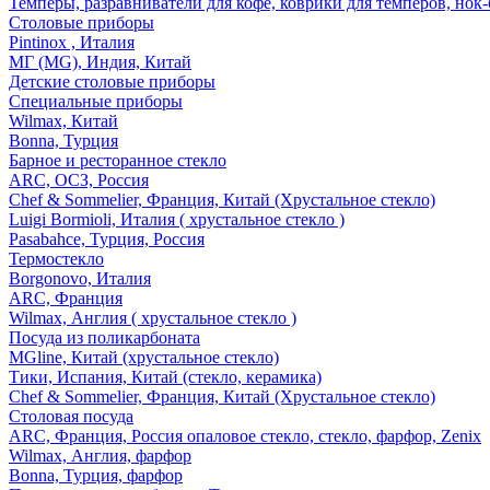
Темперы, разравниватели для кофе, коврики для темперов, нок
Столовые приборы
Pintinox , Италия
МГ (MG), Индия, Китай
Детские столовые приборы
Специальные приборы
Wilmax, Китай
Bonna, Турция
Барное и ресторанное стекло
ARC, ОСЗ, Россия
Chef & Sommelier, Франция, Китай (Хрустальное стекло)
Luigi Bormioli, Италия ( хрустальное стекло )
Pasabahce, Турция, Россия
Термостекло
Borgonovo, Италия
ARC, Франция
Wilmax, Англия ( хрустальное стекло )
Посуда из поликарбоната
MGline, Китай (хрустальное стекло)
Тики, Испания, Китай (стекло, керамика)
Chef & Sommelier, Франция, Китай (Хрустальное стекло)
Столовая посуда
ARC, Франция, Россия опаловое стекло, стекло, фарфор, Zenix
Wilmax, Англия, фарфор
Bonna, Турция, фарфор