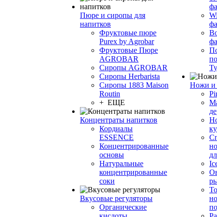
фа
Пюре и сиропы для
Wi
напитков
ф
Фруктовые пюре
Bo
Purex by Agrobar
ф
Фруктовые Пюре
По
AGROBAR
по
Сиропы AGROBAR
Т
Сиропы Herbarista
Сиропы 1883 Maison
Ножи и 
Routin
Pi
+ ЕЩЕ
М
де
Концентраты напитков
Но
Кордиалы
к
ESSENCE
С
Концентрированные
но
основы
дл
Натуральные
Ic
концентрированные
О
соки
р
То
Вкусовые регуляторы
но
Органические
по
кислоты
Ра