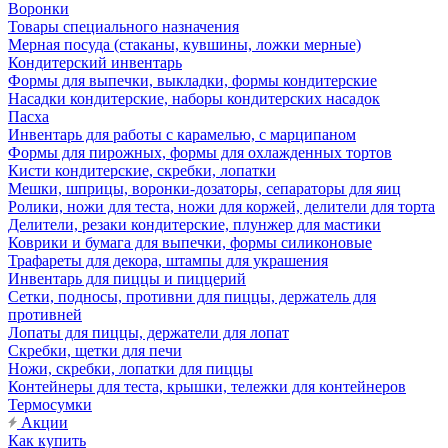
Воронки
Товары специального назначения
Мерная посуда (стаканы, кувшины, ложки мерные)
Кондитерский инвентарь
Формы для выпечки, выкладки, формы кондитерские
Насадки кондитерские, наборы кондитерских насадок
Пасха
Инвентарь для работы с карамелью, с марципаном
Формы для пирожных, формы для охлажденных тортов
Кисти кондитерские, скребки, лопатки
Мешки, шприцы, воронки-дозаторы, сепараторы для яиц
Ролики, ножи для теста, ножи для коржей, делители для торта
Делители, резаки кондитерские, плунжер для мастики
Коврики и бумага для выпечки, формы силиконовые
Трафареты для декора, штампы для украшения
Инвентарь для пиццы и пиццерий
Сетки, подносы, противни для пиццы, держатель для
противней
Лопаты для пиццы, держатели для лопат
Скребки, щетки для печи
Ножи, скребки, лопатки для пиццы
Контейнеры для теста, крышки, тележки для контейнеров
Термосумки
Акции
Как купить