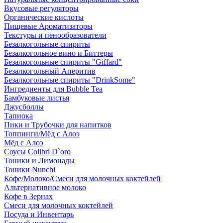
Вкусовые регуляторы
Органические кислоты
Пищевые Ароматизаторы
Текстуры и пенообразователи
Безалкогольные спириты
Безалкогольное вино и Биттеры
Безалкогольные спириты "Giffard"
Безалкогольный Аперитив
Безалкогольные спириты "DrinkSome"
Ингредиенты для Bubble Tea
Бамбуковые листья
Джусболлы
Тапиока
Пики и Трубочки для напитков
Топпинги/Мёд с Алоэ
Мёд с Алоэ
Соусы Colibri D`oro
Тоники и Лимонады
Тоники Nunchi
Кофе/Молоко/Смеси для молочных коктейлей
Альтернативное молоко
Кофе в Зернах
Смеси для молочных коктейлей
Посуда и Инвентарь