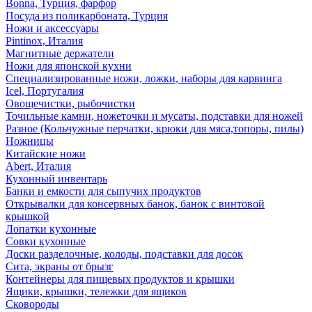
Bonna, Турция, фарфор
Посуда из поликарбоната, Турция
Ножи и аксессуары
Pintinox, Италия
Магнитные держатели
Ножи для японской кухни
Специализированные ножи, ложки, наборы для карвинга
Icel, Португалия
Овощечистки, рыбочистки
Точильные камни, ножеточки и мусаты, подставки для ножей
Разное (Кольчужные перчатки, крюки для мяса,топоры, пилы)
Ножницы
Китайские ножи
Abert, Италия
Кухонный инвентарь
Банки и емкости для сыпучих продуктов
Открывалки для консервных банок, банок с винтовой
крышкой
Лопатки кухонные
Совки кухонные
Доски разделочные, колоды, подставки для досок
Сита, экраны от брызг
Контейнеры для пищевых продуктов и крышки
Ящики, крышки, тележки для ящиков
Сковороды