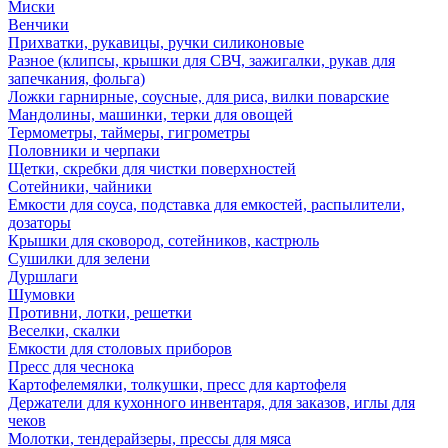
Миски
Венчики
Прихватки, рукавицы, ручки силиконовые
Разное (клипсы, крышки для СВЧ, зажигалки, рукав для
запечкания, фольга)
Ложки гарнирные, соусные, для риса, вилки поварские
Мандолины, машинки, терки для овощей
Термометры, таймеры, гигрометры
Половники и черпаки
Щетки, скребки для чистки поверхностей
Сотейники, чайники
Емкости для соуса, подставка для емкостей, распылители,
дозаторы
Крышки для сковород, сотейников, кастрюль
Сушилки для зелени
Дуршлаги
Шумовки
Противни, лотки, решетки
Веселки, скалки
Емкости для столовых приборов
Пресс для чеснока
Картофелемялки, толкушки, пресс для картофеля
Держатели для кухонного инвентаря, для заказов, иглы для
чеков
Молотки, тендерайзеры, прессы для мяса