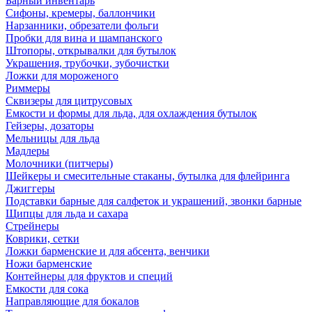
Барный инвентарь
Сифоны, кремеры, баллончики
Нарзанники, обрезатели фольги
Пробки для вина и шампанского
Штопоры, открывалки для бутылок
Украшения, трубочки, зубочистки
Ложки для мороженого
Риммеры
Сквизеры для цитрусовых
Емкости и формы для льда, для охлаждения бутылок
Гейзеры, дозаторы
Мельницы для льда
Мадлеры
Молочники (питчеры)
Шейкеры и смесительные стаканы, бутылка для флейринга
Джиггеры
Подставки барные для салфеток и украшений, звонки барные
Щипцы для льда и сахара
Стрейнеры
Коврики, сетки
Ложки барменские и для абсента, венчики
Ножи барменские
Контейнеры для фруктов и специй
Емкости для сока
Направляющие для бокалов