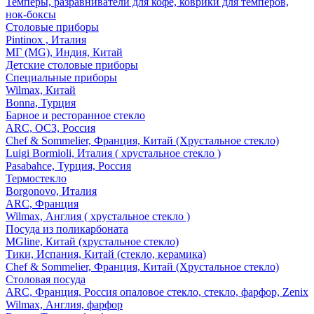
Темперы, разравниватели для кофе, коврики для темперов,
нок-боксы
Столовые приборы
Pintinox , Италия
МГ (MG), Индия, Китай
Детские столовые приборы
Специальные приборы
Wilmax, Китай
Bonna, Турция
Барное и ресторанное стекло
ARC, ОСЗ, Россия
Chef & Sommelier, Франция, Китай (Хрустальное стекло)
Luigi Bormioli, Италия ( хрустальное стекло )
Pasabahce, Турция, Россия
Термостекло
Borgonovo, Италия
ARC, Франция
Wilmax, Англия ( хрустальное стекло )
Посуда из поликарбоната
MGline, Китай (хрустальное стекло)
Тики, Испания, Китай (стекло, керамика)
Chef & Sommelier, Франция, Китай (Хрустальное стекло)
Столовая посуда
ARC, Франция, Россия опаловое стекло, стекло, фарфор, Zenix
Wilmax, Англия, фарфор