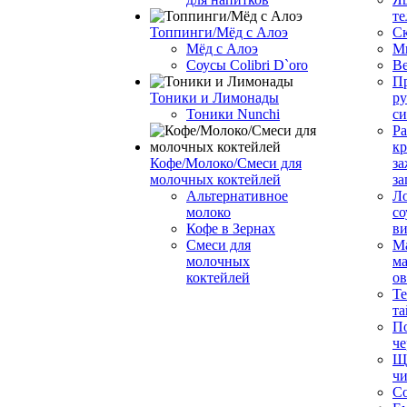
те
Топпинги/Мёд с Алоэ
С
Мёд с Алоэ
М
Соусы Colibri D`oro
В
Пр
Тоники и Лимонады
ру
Тоники Nunchi
с
Ра
к
Кофе/Молоко/Смеси для
за
молочных коктейлей
за
Альтернативное
Л
молоко
со
Кофе в Зернах
ви
Смеси для
М
молочных
ма
коктейлей
о
Т
та
П
че
Ще
чи
Со