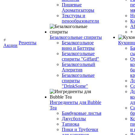
Пищевые
пе
Ароматизаторы
мя
Текстуры и
Н
пенообразователи
К
Ab
+
Безалкогольные спириты
Рецепты
Безалкогольное
Кухонн
Акции
вино и Биттеры
Ба
Безалкогольные
сы
спириты "Giffard"
О
Безалкогольный
ко
Аперитив
ба
Безалкогольные
к
спириты
Л
"DrinkSome"
С
До
ко
Ингредиенты для Bubble
дл
Tea
Си
Бамбуковые листья
бр
Джусболлы
Ко
Тапиока
п
Пики и Трубочки
и
для напитков
Я