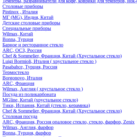
Темперы, разравниватели для кофе, коврики для темперов, нок
Столовые приборы
Pintinox , Италия
МГ (MG), Индия, Китай
Детские столовые приборы
Специальные приборы
Wilmax, Китай
Bonna, Турция
Барное и ресторанное стекло
ARC, ОСЗ, Россия
Chef & Sommelier, Франция, Китай (Хрустальное стекло)
Luigi Bormioli, Италия ( хрустальное стекло )
Pasabahce, Турция, Россия
Термостекло
Borgonovo, Италия
ARC, Франция
Wilmax, Англия ( хрустальное стекло )
Посуда из поликарбоната
MGline, Китай (хрустальное стекло)
Тики, Испания, Китай (стекло, керамика)
Chef & Sommelier, Франция, Китай (Хрустальное стекло)
Столовая посуда
ARC, Франция, Россия опаловое стекло, стекло, фарфор, Zenix
Wilmax, Англия, фарфор
Bonna, Турция, фарфор