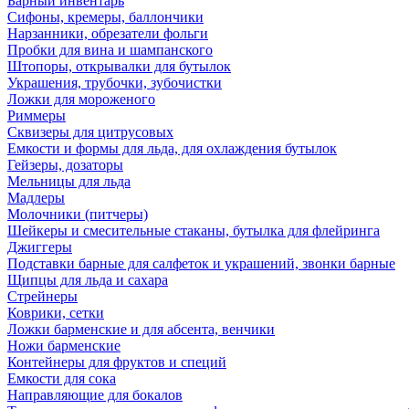
Барный инвентарь
Сифоны, кремеры, баллончики
Нарзанники, обрезатели фольги
Пробки для вина и шампанского
Штопоры, открывалки для бутылок
Украшения, трубочки, зубочистки
Ложки для мороженого
Риммеры
Сквизеры для цитрусовых
Емкости и формы для льда, для охлаждения бутылок
Гейзеры, дозаторы
Мельницы для льда
Мадлеры
Молочники (питчеры)
Шейкеры и смесительные стаканы, бутылка для флейринга
Джиггеры
Подставки барные для салфеток и украшений, звонки барные
Щипцы для льда и сахара
Стрейнеры
Коврики, сетки
Ложки барменские и для абсента, венчики
Ножи барменские
Контейнеры для фруктов и специй
Емкости для сока
Направляющие для бокалов