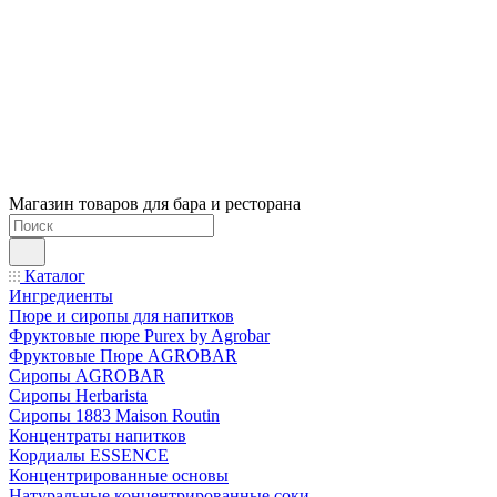
Магазин товаров для бара и ресторана
Каталог
Ингредиенты
Пюре и сиропы для напитков
Фруктовые пюре Purex by Agrobar
Фруктовые Пюре AGROBAR
Сиропы AGROBAR
Сиропы Herbarista
Сиропы 1883 Maison Routin
Концентраты напитков
Кордиалы ESSENCE
Концентрированные основы
Натуральные концентрированные соки