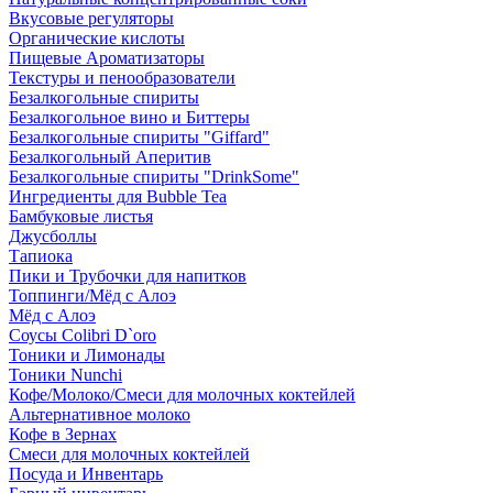
Вкусовые регуляторы
Органические кислоты
Пищевые Ароматизаторы
Текстуры и пенообразователи
Безалкогольные спириты
Безалкогольное вино и Биттеры
Безалкогольные спириты "Giffard"
Безалкогольный Аперитив
Безалкогольные спириты "DrinkSome"
Ингредиенты для Bubble Tea
Бамбуковые листья
Джусболлы
Тапиока
Пики и Трубочки для напитков
Топпинги/Мёд с Алоэ
Мёд с Алоэ
Соусы Colibri D`oro
Тоники и Лимонады
Тоники Nunchi
Кофе/Молоко/Смеси для молочных коктейлей
Альтернативное молоко
Кофе в Зернах
Смеси для молочных коктейлей
Посуда и Инвентарь