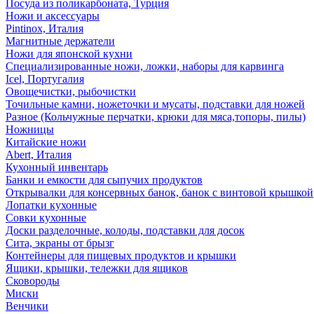
Посуда из поликарбоната, Турция
Ножи и аксессуары
Pintinox, Италия
Магнитные держатели
Ножи для японской кухни
Специализированные ножи, ложки, наборы для карвинга
Icel, Португалия
Овощечистки, рыбочистки
Точильные камни, ножеточки и мусаты, подставки для ножей
Разное (Кольчужные перчатки, крюки для мяса,топоры, пилы)
Ножницы
Китайские ножи
Abert, Италия
Кухонный инвентарь
Банки и емкости для сыпучих продуктов
Открывалки для консервных банок, банок с винтовой крышкой
Лопатки кухонные
Совки кухонные
Доски разделочные, колоды, подставки для досок
Сита, экраны от брызг
Контейнеры для пищевых продуктов и крышки
Ящики, крышки, тележки для ящиков
Сковороды
Миски
Венчики