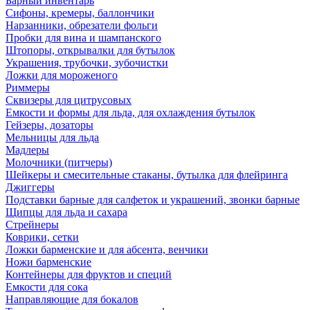
Барный инвентарь
Сифоны, кремеры, баллончики
Нарзанники, обрезатели фольги
Пробки для вина и шампанского
Штопоры, открывалки для бутылок
Украшения, трубочки, зубочистки
Ложки для мороженого
Риммеры
Сквизеры для цитрусовых
Емкости и формы для льда, для охлаждения бутылок
Гейзеры, дозаторы
Мельницы для льда
Мадлеры
Молочники (питчеры)
Шейкеры и смесительные стаканы, бутылка для флейринга
Джиггеры
Подставки барные для салфеток и украшений, звонки барные
Щипцы для льда и сахара
Стрейнеры
Коврики, сетки
Ложки барменские и для абсента, венчики
Ножи барменские
Контейнеры для фруктов и специй
Емкости для сока
Направляющие для бокалов