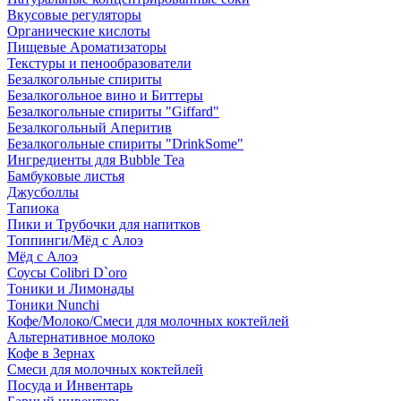
Вкусовые регуляторы
Органические кислоты
Пищевые Ароматизаторы
Текстуры и пенообразователи
Безалкогольные спириты
Безалкогольное вино и Биттеры
Безалкогольные спириты "Giffard"
Безалкогольный Аперитив
Безалкогольные спириты "DrinkSome"
Ингредиенты для Bubble Tea
Бамбуковые листья
Джусболлы
Тапиока
Пики и Трубочки для напитков
Топпинги/Мёд с Алоэ
Мёд с Алоэ
Соусы Colibri D`oro
Тоники и Лимонады
Тоники Nunchi
Кофе/Молоко/Смеси для молочных коктейлей
Альтернативное молоко
Кофе в Зернах
Смеси для молочных коктейлей
Посуда и Инвентарь