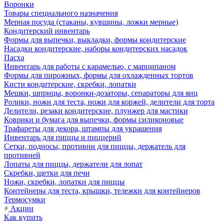
Воронки
Товары специального назначения
Мерная посуда (стаканы, кувшины, ложки мерные)
Кондитерский инвентарь
Формы для выпечки, выкладки, формы кондитерские
Насадки кондитерские, наборы кондитерских насадок
Пасха
Инвентарь для работы с карамелью, с марципаном
Формы для пирожных, формы для охлажденных тортов
Кисти кондитерские, скребки, лопатки
Мешки, шприцы, воронки-дозаторы, сепараторы для яиц
Ролики, ножи для теста, ножи для коржей, делители для торта
Делители, резаки кондитерские, плунжер для мастики
Коврики и бумага для выпечки, формы силиконовые
Трафареты для декора, штампы для украшения
Инвентарь для пиццы и пиццерий
Сетки, подносы, противни для пиццы, держатель для
противней
Лопаты для пиццы, держатели для лопат
Скребки, щетки для печи
Ножи, скребки, лопатки для пиццы
Контейнеры для теста, крышки, тележки для контейнеров
Термосумки
Акции
Как купить