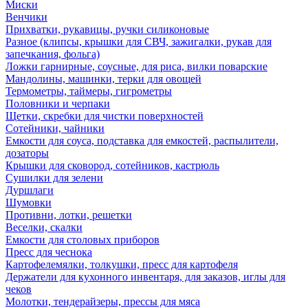
Миски
Венчики
Прихватки, рукавицы, ручки силиконовые
Разное (клипсы, крышки для СВЧ, зажигалки, рукав для
запечкания, фольга)
Ложки гарнирные, соусные, для риса, вилки поварские
Мандолины, машинки, терки для овощей
Термометры, таймеры, гигрометры
Половники и черпаки
Щетки, скребки для чистки поверхностей
Сотейники, чайники
Емкости для соуса, подставка для емкостей, распылители,
дозаторы
Крышки для сковород, сотейников, кастрюль
Сушилки для зелени
Дуршлаги
Шумовки
Противни, лотки, решетки
Веселки, скалки
Емкости для столовых приборов
Пресс для чеснока
Картофелемялки, толкушки, пресс для картофеля
Держатели для кухонного инвентаря, для заказов, иглы для
чеков
Молотки, тендерайзеры, прессы для мяса