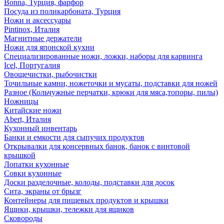
Bonna, Турция, фарфор
Посуда из поликарбоната, Турция
Ножи и аксессуары
Pintinox, Италия
Магнитные держатели
Ножи для японской кухни
Специализированные ножи, ложки, наборы для карвинга
Icel, Португалия
Овощечистки, рыбочистки
Точильные камни, ножеточки и мусаты, подставки для ножей
Разное (Кольчужные перчатки, крюки для мяса,топоры, пилы)
Ножницы
Китайские ножи
Abert, Италия
Кухонный инвентарь
Банки и емкости для сыпучих продуктов
Открывалки для консервных банок, банок с винтовой
крышкой
Лопатки кухонные
Совки кухонные
Доски разделочные, колоды, подставки для досок
Сита, экраны от брызг
Контейнеры для пищевых продуктов и крышки
Ящики, крышки, тележки для ящиков
Сковороды