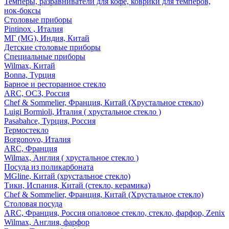
Темперы, разравниватели для кофе, коврики для темперов,
нок-боксы
Столовые приборы
Pintinox , Италия
МГ (MG), Индия, Китай
Детские столовые приборы
Специальные приборы
Wilmax, Китай
Bonna, Турция
Барное и ресторанное стекло
ARC, ОСЗ, Россия
Chef & Sommelier, Франция, Китай (Хрустальное стекло)
Luigi Bormioli, Италия ( хрустальное стекло )
Pasabahce, Турция, Россия
Термостекло
Borgonovo, Италия
ARC, Франция
Wilmax, Англия ( хрустальное стекло )
Посуда из поликарбоната
MGline, Китай (хрустальное стекло)
Тики, Испания, Китай (стекло, керамика)
Chef & Sommelier, Франция, Китай (Хрустальное стекло)
Столовая посуда
ARC, Франция, Россия опаловое стекло, стекло, фарфор, Zenix
Wilmax, Англия, фарфор