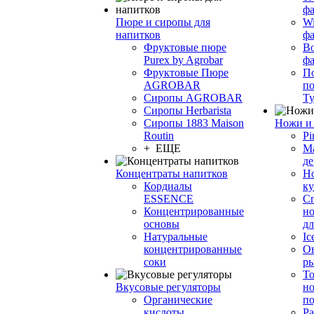
фа
Пюре и сиропы для
Wi
напитков
ф
Фруктовые пюре
Bo
Purex by Agrobar
ф
Фруктовые Пюре
По
AGROBAR
по
Сиропы AGROBAR
Т
Сиропы Herbarista
Сиропы 1883 Maison
Ножи и 
Routin
Pi
+ ЕЩЕ
М
де
Концентраты напитков
Но
Кордиалы
к
ESSENCE
С
Концентрированные
но
основы
дл
Натуральные
Ic
концентрированные
О
соки
р
То
Вкусовые регуляторы
но
Органические
по
кислоты
Ра