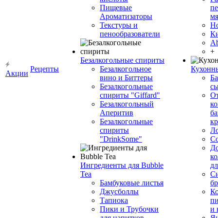
Пищевые
пе
Ароматизаторы
мя
Текстуры и
Н
пенообразователи
К
Ab
+
Безалкогольные спириты
Рецепты
Безалкогольное
Кухонн
Акции
вино и Биттеры
Ба
Безалкогольные
сы
спириты "Giffard"
О
Безалкогольный
ко
Аперитив
ба
Безалкогольные
к
спириты
Л
"DrinkSome"
С
До
ко
Ингредиенты для Bubble
дл
Tea
Си
Бамбуковые листья
бр
Джусболлы
Ко
Тапиока
п
Пики и Трубочки
и
для напитков
Я