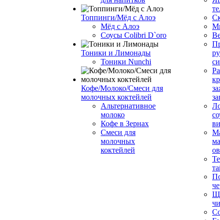
те
Топпинги/Мёд с Алоэ
С
Мёд с Алоэ
М
Соусы Colibri D`oro
В
Пр
Тоники и Лимонады
ру
Тоники Nunchi
с
Ра
к
Кофе/Молоко/Смеси для
за
молочных коктейлей
за
Альтернативное
Л
молоко
со
Кофе в Зернах
ви
Смеси для
М
молочных
ма
коктейлей
о
Т
та
П
че
Ще
чи
Со