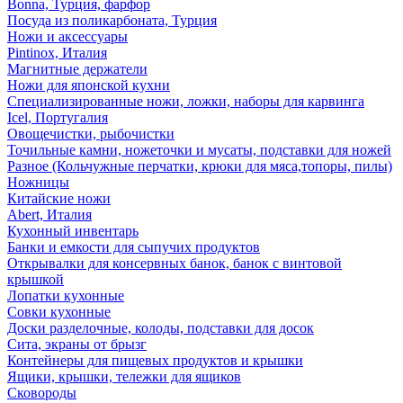
Bonna, Турция, фарфор
Посуда из поликарбоната, Турция
Ножи и аксессуары
Pintinox, Италия
Магнитные держатели
Ножи для японской кухни
Специализированные ножи, ложки, наборы для карвинга
Icel, Португалия
Овощечистки, рыбочистки
Точильные камни, ножеточки и мусаты, подставки для ножей
Разное (Кольчужные перчатки, крюки для мяса,топоры, пилы)
Ножницы
Китайские ножи
Abert, Италия
Кухонный инвентарь
Банки и емкости для сыпучих продуктов
Открывалки для консервных банок, банок с винтовой
крышкой
Лопатки кухонные
Совки кухонные
Доски разделочные, колоды, подставки для досок
Сита, экраны от брызг
Контейнеры для пищевых продуктов и крышки
Ящики, крышки, тележки для ящиков
Сковороды