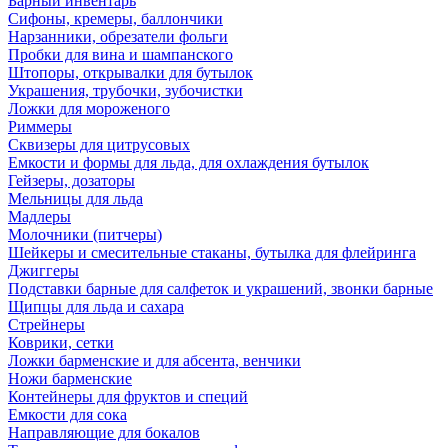
Барный инвентарь
Сифоны, кремеры, баллончики
Нарзанники, обрезатели фольги
Пробки для вина и шампанского
Штопоры, открывалки для бутылок
Украшения, трубочки, зубочистки
Ложки для мороженого
Риммеры
Сквизеры для цитрусовых
Емкости и формы для льда, для охлаждения бутылок
Гейзеры, дозаторы
Мельницы для льда
Мадлеры
Молочники (питчеры)
Шейкеры и смесительные стаканы, бутылка для флейринга
Джиггеры
Подставки барные для салфеток и украшений, звонки барные
Щипцы для льда и сахара
Стрейнеры
Коврики, сетки
Ложки барменские и для абсента, венчики
Ножи барменские
Контейнеры для фруктов и специй
Емкости для сока
Направляющие для бокалов