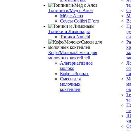
те
Топпинги/Мёд с Алоэ
С
Мёд с Алоэ
М
Соусы Colibri D`oro
В
Пр
Тоники и Лимонады
ру
Тоники Nunchi
с
Ра
к
Кофе/Молоко/Смеси для
за
молочных коктейлей
за
Альтернативное
Л
молоко
со
Кофе в Зернах
ви
Смеси для
М
молочных
ма
коктейлей
о
Т
та
П
че
Ще
чи
Со