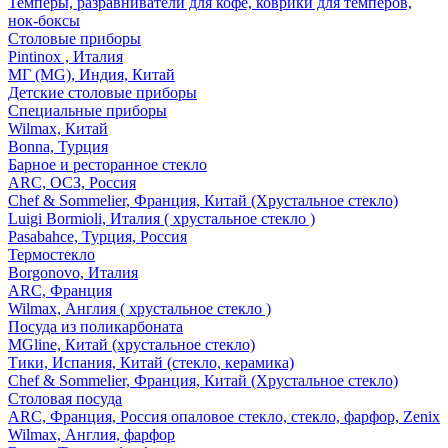
Темперы, разравниватели для кофе, коврики для темперов,
нок-боксы
Столовые приборы
Pintinox , Италия
МГ (MG), Индия, Китай
Детские столовые приборы
Специальные приборы
Wilmax, Китай
Bonna, Турция
Барное и ресторанное стекло
ARC, ОСЗ, Россия
Chef & Sommelier, Франция, Китай (Хрустальное стекло)
Luigi Bormioli, Италия ( хрустальное стекло )
Pasabahce, Турция, Россия
Термостекло
Borgonovo, Италия
ARC, Франция
Wilmax, Англия ( хрустальное стекло )
Посуда из поликарбоната
MGline, Китай (хрустальное стекло)
Тики, Испания, Китай (стекло, керамика)
Chef & Sommelier, Франция, Китай (Хрустальное стекло)
Столовая посуда
ARC, Франция, Россия опаловое стекло, стекло, фарфор, Zenix
Wilmax, Англия, фарфор