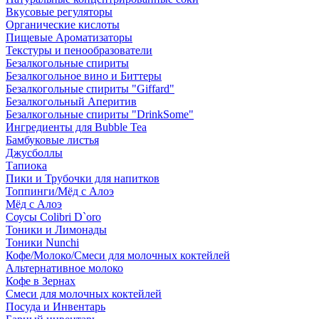
Вкусовые регуляторы
Органические кислоты
Пищевые Ароматизаторы
Текстуры и пенообразователи
Безалкогольные спириты
Безалкогольное вино и Биттеры
Безалкогольные спириты "Giffard"
Безалкогольный Аперитив
Безалкогольные спириты "DrinkSome"
Ингредиенты для Bubble Tea
Бамбуковые листья
Джусболлы
Тапиока
Пики и Трубочки для напитков
Топпинги/Мёд с Алоэ
Мёд с Алоэ
Соусы Colibri D`oro
Тоники и Лимонады
Тоники Nunchi
Кофе/Молоко/Смеси для молочных коктейлей
Альтернативное молоко
Кофе в Зернах
Смеси для молочных коктейлей
Посуда и Инвентарь