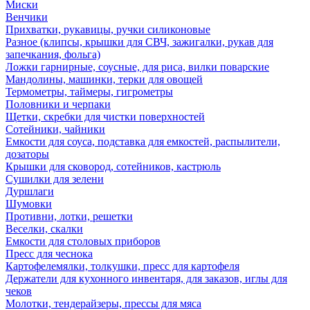
Миски
Венчики
Прихватки, рукавицы, ручки силиконовые
Разное (клипсы, крышки для СВЧ, зажигалки, рукав для
запечкания, фольга)
Ложки гарнирные, соусные, для риса, вилки поварские
Мандолины, машинки, терки для овощей
Термометры, таймеры, гигрометры
Половники и черпаки
Щетки, скребки для чистки поверхностей
Сотейники, чайники
Емкости для соуса, подставка для емкостей, распылители,
дозаторы
Крышки для сковород, сотейников, кастрюль
Сушилки для зелени
Дуршлаги
Шумовки
Противни, лотки, решетки
Веселки, скалки
Емкости для столовых приборов
Пресс для чеснока
Картофелемялки, толкушки, пресс для картофеля
Держатели для кухонного инвентаря, для заказов, иглы для
чеков
Молотки, тендерайзеры, прессы для мяса