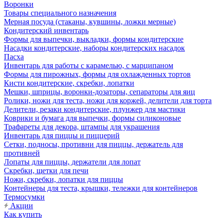
Воронки
Товары специального назначения
Мерная посуда (стаканы, кувшины, ложки мерные)
Кондитерский инвентарь
Формы для выпечки, выкладки, формы кондитерские
Насадки кондитерские, наборы кондитерских насадок
Пасха
Инвентарь для работы с карамелью, с марципаном
Формы для пирожных, формы для охлажденных тортов
Кисти кондитерские, скребки, лопатки
Мешки, шприцы, воронки-дозаторы, сепараторы для яиц
Ролики, ножи для теста, ножи для коржей, делители для торта
Делители, резаки кондитерские, плунжер для мастики
Коврики и бумага для выпечки, формы силиконовые
Трафареты для декора, штампы для украшения
Инвентарь для пиццы и пиццерий
Сетки, подносы, противни для пиццы, держатель для
противней
Лопаты для пиццы, держатели для лопат
Скребки, щетки для печи
Ножи, скребки, лопатки для пиццы
Контейнеры для теста, крышки, тележки для контейнеров
Термосумки
Акции
Как купить