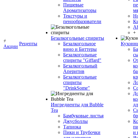
Пищевые
пе
Ароматизаторы
мя
Текстуры и
Н
пенообразователи
К
Ab
+
Безалкогольные спириты
Рецепты
Безалкогольное
Кухонн
Акции
вино и Биттеры
Ба
Безалкогольные
сы
спириты "Giffard"
О
Безалкогольный
ко
Аперитив
ба
Безалкогольные
к
спириты
Л
"DrinkSome"
С
До
ко
Ингредиенты для Bubble
дл
Tea
Си
Бамбуковые листья
бр
Джусболлы
Ко
Тапиока
п
Пики и Трубочки
и
для напитков
Я