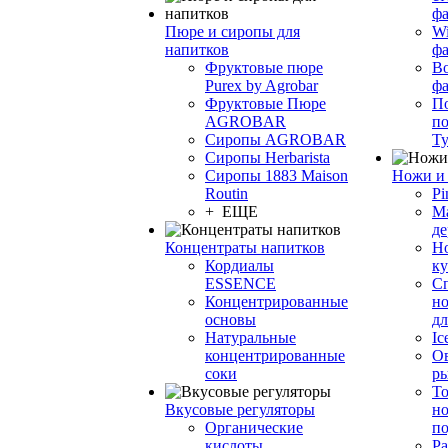
фа
Пюре и сиропы для
Wi
напитков
ф
Фруктовые пюре
Bo
Purex by Agrobar
ф
Фруктовые Пюре
По
AGROBAR
по
Сиропы AGROBAR
Т
Сиропы Herbarista
Сиропы 1883 Maison
Ножи и 
Routin
Pi
+ ЕЩЕ
М
де
Концентраты напитков
Но
Кордиалы
к
ESSENCE
С
Концентрированные
но
основы
дл
Натуральные
Ic
концентрированные
О
соки
р
То
Вкусовые регуляторы
но
Органические
по
кислоты
Ра