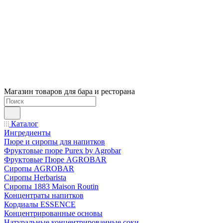
Магазин товаров для бара и ресторана
Каталог
Ингредиенты
Пюре и сиропы для напитков
Фруктовые пюре Purex by Agrobar
Фруктовые Пюре AGROBAR
Сиропы AGROBAR
Сиропы Herbarista
Сиропы 1883 Maison Routin
Концентраты напитков
Кордиалы ESSENCE
Концентрированные основы
Натуральные концентрированные соки