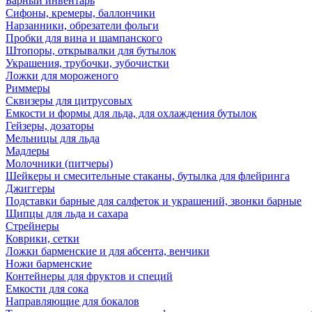
Барный инвентарь
Сифоны, кремеры, баллончики
Нарзанники, обрезатели фольги
Пробки для вина и шампанского
Штопоры, открывалки для бутылок
Украшения, трубочки, зубочистки
Ложки для мороженого
Риммеры
Сквизеры для цитрусовых
Емкости и формы для льда, для охлаждения бутылок
Гейзеры, дозаторы
Мельницы для льда
Мадлеры
Молочники (питчеры)
Шейкеры и смесительные стаканы, бутылка для флейринга
Джиггеры
Подставки барные для салфеток и украшений, звонки барные
Щипцы для льда и сахара
Стрейнеры
Коврики, сетки
Ложки барменские и для абсента, венчики
Ножи барменские
Контейнеры для фруктов и специй
Емкости для сока
Направляющие для бокалов