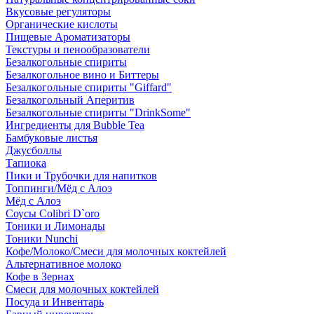
Вкусовые регуляторы
Органические кислоты
Пищевые Ароматизаторы
Текстуры и пенообразователи
Безалкогольные спириты
Безалкогольное вино и Биттеры
Безалкогольные спириты "Giffard"
Безалкогольный Аперитив
Безалкогольные спириты "DrinkSome"
Ингредиенты для Bubble Tea
Бамбуковые листья
Джусболлы
Тапиока
Пики и Трубочки для напитков
Топпинги/Мёд с Алоэ
Мёд с Алоэ
Соусы Colibri D`oro
Тоники и Лимонады
Тоники Nunchi
Кофе/Молоко/Смеси для молочных коктейлей
Альтернативное молоко
Кофе в Зернах
Смеси для молочных коктейлей
Посуда и Инвентарь