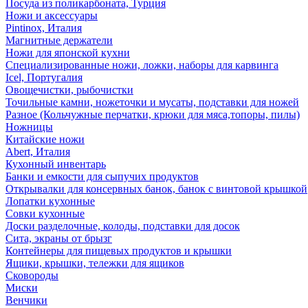
Посуда из поликарбоната, Турция
Ножи и аксессуары
Pintinox, Италия
Магнитные держатели
Ножи для японской кухни
Специализированные ножи, ложки, наборы для карвинга
Icel, Португалия
Овощечистки, рыбочистки
Точильные камни, ножеточки и мусаты, подставки для ножей
Разное (Кольчужные перчатки, крюки для мяса,топоры, пилы)
Ножницы
Китайские ножи
Abert, Италия
Кухонный инвентарь
Банки и емкости для сыпучих продуктов
Открывалки для консервных банок, банок с винтовой крышкой
Лопатки кухонные
Совки кухонные
Доски разделочные, колоды, подставки для досок
Сита, экраны от брызг
Контейнеры для пищевых продуктов и крышки
Ящики, крышки, тележки для ящиков
Сковороды
Миски
Венчики