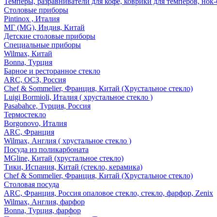
Темперы, разравниватели для кофе, коврики для темперов, нок
Столовые приборы
Pintinox , Италия
МГ (MG), Индия, Китай
Детские столовые приборы
Специальные приборы
Wilmax, Китай
Bonna, Турция
Барное и ресторанное стекло
ARC, ОСЗ, Россия
Chef & Sommelier, Франция, Китай (Хрустальное стекло)
Luigi Bormioli, Италия ( хрустальное стекло )
Pasabahce, Турция, Россия
Термостекло
Borgonovo, Италия
ARC, Франция
Wilmax, Англия ( хрустальное стекло )
Посуда из поликарбоната
MGline, Китай (хрустальное стекло)
Тики, Испания, Китай (стекло, керамика)
Chef & Sommelier, Франция, Китай (Хрустальное стекло)
Столовая посуда
ARC, Франция, Россия опаловое стекло, стекло, фарфор, Zenix
Wilmax, Англия, фарфор
Bonna, Турция, фарфор