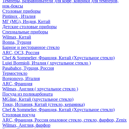
Темперы, разравниватели для кофе, коврики для темперов,
нок-боксы
Столовые приборы
Pintinox , Италия
МГ (MG), Индия, Китай
Детские столовые приборы
Специальные приборы
Wilmax, Китай
Bonna, Турция
Барное и ресторанное стекло
ARC, ОСЗ, Россия
Chef & Sommelier, Франция, Китай (Хрустальное стекло)
Luigi Bormioli, Италия ( хрустальное стекло )
Pasabahce, Турция, Россия
Термостекло
Borgonovo, Италия
ARC, Франция
Wilmax, Англия ( хрустальное стекло )
Посуда из поликарбоната
MGline, Китай (хрустальное стекло)
Тики, Испания, Китай (стекло, керамика)
Chef & Sommelier, Франция, Китай (Хрустальное стекло)
Столовая посуда
ARC, Франция, Россия опаловое стекло, стекло, фарфор, Zenix
Wilmax, Англия, фарфор