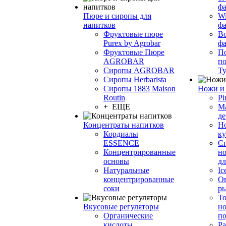
фа
Пюре и сиропы для
Wi
напитков
ф
Фруктовые пюре
Bo
Purex by Agrobar
ф
Фруктовые Пюре
По
AGROBAR
по
Сиропы AGROBAR
Т
Сиропы Herbarista
Сиропы 1883 Maison
Ножи и 
Routin
Pi
+ ЕЩЕ
М
де
Концентраты напитков
Но
Кордиалы
к
ESSENCE
С
Концентрированные
но
основы
дл
Натуральные
Ic
концентрированные
О
соки
р
То
Вкусовые регуляторы
но
Органические
по
кислоты
Ра