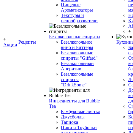
Пищевые
пе
Ароматизаторы
мя
Текстуры и
Н
пенообразователи
К
Ab
+
Безалкогольные спириты
Рецепты
Безалкогольное
Кухонн
Акции
вино и Биттеры
Ба
Безалкогольные
сы
спириты "Giffard"
О
Безалкогольный
ко
Аперитив
ба
Безалкогольные
к
спириты
Л
"DrinkSome"
С
До
ко
Ингредиенты для Bubble
дл
Tea
Си
Бамбуковые листья
бр
Джусболлы
Ко
Тапиока
п
Пики и Трубочки
и
для напитков
Я