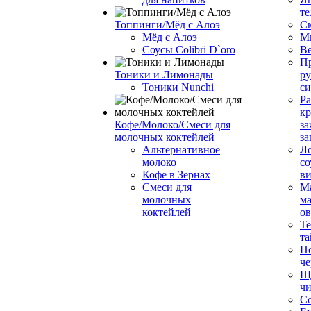
те
Топпинги/Мёд с Алоэ
С
Мёд с Алоэ
М
Соусы Colibri D`oro
В
Пр
Тоники и Лимонады
ру
Тоники Nunchi
с
Ра
к
Кофе/Молоко/Смеси для
за
молочных коктейлей
за
Альтернативное
Л
молоко
со
Кофе в Зернах
ви
Смеси для
М
молочных
ма
коктейлей
о
Т
та
П
че
Ще
чи
Со