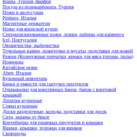
Bonna, Турция, фарфор
Посуда из поликарбоната, Турция
Ножи и аксессуары
Pintinox, Италия
Магнитные держатели
Ножи для японской кухни
Специализированные ножи, ложки, наборы для карвинга
Icel, Португалия
Овощечистки, рыбочистки
Точильные камни, ножеточки и мусаты, подставки для ножей
Разное (Кольчужные перчатки, крюки для мяса,топоры, пилы)
Ножницы
Китайские ножи
Abert, Италия
Кухонный инвентарь
Банки и емкости для сыпучих продуктов
Открывалки для консервных банок, банок с винтовой
крышкой
Лопатки кухонные
Совки кухонные
Доски разделочные, колоды, подставки для досок
Сита, экраны от брызг
Контейнеры для пищевых продуктов и крышки
Ящики, крышки, тележки для ящиков
Сковороды