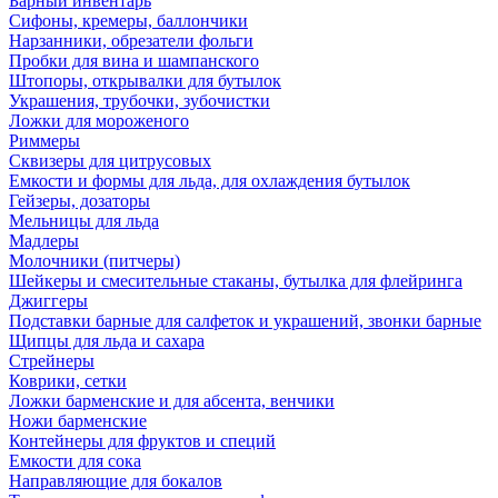
Барный инвентарь
Сифоны, кремеры, баллончики
Нарзанники, обрезатели фольги
Пробки для вина и шампанского
Штопоры, открывалки для бутылок
Украшения, трубочки, зубочистки
Ложки для мороженого
Риммеры
Сквизеры для цитрусовых
Емкости и формы для льда, для охлаждения бутылок
Гейзеры, дозаторы
Мельницы для льда
Мадлеры
Молочники (питчеры)
Шейкеры и смесительные стаканы, бутылка для флейринга
Джиггеры
Подставки барные для салфеток и украшений, звонки барные
Щипцы для льда и сахара
Стрейнеры
Коврики, сетки
Ложки барменские и для абсента, венчики
Ножи барменские
Контейнеры для фруктов и специй
Емкости для сока
Направляющие для бокалов