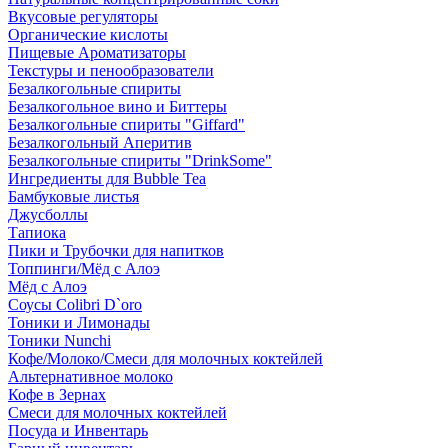
Вкусовые регуляторы
Органические кислоты
Пищевые Ароматизаторы
Текстуры и пенообразователи
Безалкогольные спириты
Безалкогольное вино и Биттеры
Безалкогольные спириты "Giffard"
Безалкогольный Аперитив
Безалкогольные спириты "DrinkSome"
Ингредиенты для Bubble Tea
Бамбуковые листья
Джусболлы
Тапиока
Пики и Трубочки для напитков
Топпинги/Мёд с Алоэ
Мёд с Алоэ
Соусы Colibri D`oro
Тоники и Лимонады
Тоники Nunchi
Кофе/Молоко/Смеси для молочных коктейлей
Альтернативное молоко
Кофе в Зернах
Смеси для молочных коктейлей
Посуда и Инвентарь