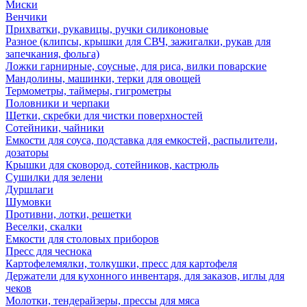
Миски
Венчики
Прихватки, рукавицы, ручки силиконовые
Разное (клипсы, крышки для СВЧ, зажигалки, рукав для
запечкания, фольга)
Ложки гарнирные, соусные, для риса, вилки поварские
Мандолины, машинки, терки для овощей
Термометры, таймеры, гигрометры
Половники и черпаки
Щетки, скребки для чистки поверхностей
Сотейники, чайники
Емкости для соуса, подставка для емкостей, распылители,
дозаторы
Крышки для сковород, сотейников, кастрюль
Сушилки для зелени
Дуршлаги
Шумовки
Противни, лотки, решетки
Веселки, скалки
Емкости для столовых приборов
Пресс для чеснока
Картофелемялки, толкушки, пресс для картофеля
Держатели для кухонного инвентаря, для заказов, иглы для
чеков
Молотки, тендерайзеры, прессы для мяса