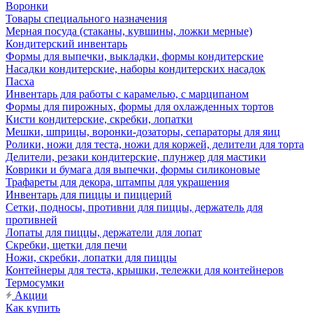
Воронки
Товары специального назначения
Мерная посуда (стаканы, кувшины, ложки мерные)
Кондитерский инвентарь
Формы для выпечки, выкладки, формы кондитерские
Насадки кондитерские, наборы кондитерских насадок
Пасха
Инвентарь для работы с карамелью, с марципаном
Формы для пирожных, формы для охлажденных тортов
Кисти кондитерские, скребки, лопатки
Мешки, шприцы, воронки-дозаторы, сепараторы для яиц
Ролики, ножи для теста, ножи для коржей, делители для торта
Делители, резаки кондитерские, плунжер для мастики
Коврики и бумага для выпечки, формы силиконовые
Трафареты для декора, штампы для украшения
Инвентарь для пиццы и пиццерий
Сетки, подносы, противни для пиццы, держатель для
противней
Лопаты для пиццы, держатели для лопат
Скребки, щетки для печи
Ножи, скребки, лопатки для пиццы
Контейнеры для теста, крышки, тележки для контейнеров
Термосумки
Акции
Как купить