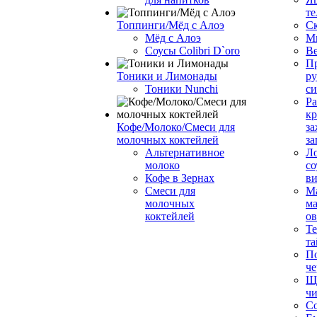
те
Топпинги/Мёд с Алоэ
С
Мёд с Алоэ
М
Соусы Colibri D`oro
В
Пр
Тоники и Лимонады
ру
Тоники Nunchi
с
Ра
к
Кофе/Молоко/Смеси для
за
молочных коктейлей
за
Альтернативное
Л
молоко
со
Кофе в Зернах
ви
Смеси для
М
молочных
ма
коктейлей
о
Т
та
П
че
Ще
чи
Со