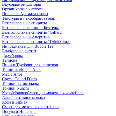
Вкусовые регуляторы
Органические кислоты
Пищевые Ароматизаторы
Текстуры и пенообразователи
Безалкогольные спириты
Безалкогольное вино и Биттеры
Безалкогольные спириты "Giffard"
Безалкогольный Аперитив
Безалкогольные спириты "DrinkSome"
Ингредиенты для Bubble Tea
Бамбуковые листья
Джусболлы
Тапиока
Пики и Трубочки для напитков
Топпинги/Мёд с Алоэ
Мёд с Алоэ
Соусы Colibri D`oro
Тоники и Лимонады
Тоники Nunchi
Кофе/Молоко/Смеси для молочных коктейлей
Альтернативное молоко
Кофе в Зернах
Смеси для молочных коктейлей
Посуда и Инвентарь