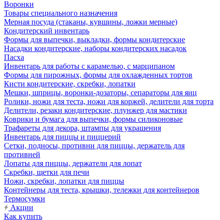
Воронки
Товары специального назначения
Мерная посуда (стаканы, кувшины, ложки мерные)
Кондитерский инвентарь
Формы для выпечки, выкладки, формы кондитерские
Насадки кондитерские, наборы кондитерских насадок
Пасха
Инвентарь для работы с карамелью, с марципаном
Формы для пирожных, формы для охлажденных тортов
Кисти кондитерские, скребки, лопатки
Мешки, шприцы, воронки-дозаторы, сепараторы для яиц
Ролики, ножи для теста, ножи для коржей, делители для торта
Делители, резаки кондитерские, плунжер для мастики
Коврики и бумага для выпечки, формы силиконовые
Трафареты для декора, штампы для украшения
Инвентарь для пиццы и пиццерий
Сетки, подносы, противни для пиццы, держатель для
противней
Лопаты для пиццы, держатели для лопат
Скребки, щетки для печи
Ножи, скребки, лопатки для пиццы
Контейнеры для теста, крышки, тележки для контейнеров
Термосумки
Акции
Как купить