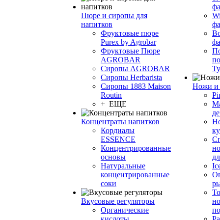
фа
Пюре и сиропы для
Wi
напитков
ф
Фруктовые пюре
Bo
Purex by Agrobar
ф
Фруктовые Пюре
По
AGROBAR
по
Сиропы AGROBAR
Т
Сиропы Herbarista
Сиропы 1883 Maison
Ножи и 
Routin
Pi
+ ЕЩЕ
М
де
Концентраты напитков
Но
Кордиалы
к
ESSENCE
С
Концентрированные
но
основы
дл
Натуральные
Ic
концентрированные
О
соки
р
То
Вкусовые регуляторы
но
Органические
по
кислоты
Ра