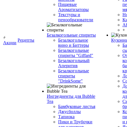
Пищевые
пе
Ароматизаторы
мя
Текстуры и
Н
пенообразователи
К
Ab
+
Безалкогольные спириты
Рецепты
Безалкогольное
Кухонн
Акции
вино и Биттеры
Ба
Безалкогольные
сы
спириты "Giffard"
О
Безалкогольный
ко
Аперитив
ба
Безалкогольные
к
спириты
Л
"DrinkSome"
С
До
ко
Ингредиенты для Bubble
дл
Tea
Си
Бамбуковые листья
бр
Джусболлы
Ко
Тапиока
п
Пики и Трубочки
и
для напитков
Я