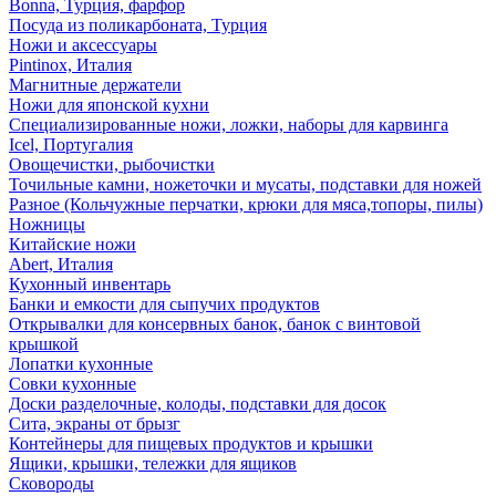
Bonna, Турция, фарфор
Посуда из поликарбоната, Турция
Ножи и аксессуары
Pintinox, Италия
Магнитные держатели
Ножи для японской кухни
Специализированные ножи, ложки, наборы для карвинга
Icel, Португалия
Овощечистки, рыбочистки
Точильные камни, ножеточки и мусаты, подставки для ножей
Разное (Кольчужные перчатки, крюки для мяса,топоры, пилы)
Ножницы
Китайские ножи
Abert, Италия
Кухонный инвентарь
Банки и емкости для сыпучих продуктов
Открывалки для консервных банок, банок с винтовой
крышкой
Лопатки кухонные
Совки кухонные
Доски разделочные, колоды, подставки для досок
Сита, экраны от брызг
Контейнеры для пищевых продуктов и крышки
Ящики, крышки, тележки для ящиков
Сковороды