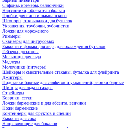
Барный инвентарь
Сифоны, кремеры, баллончики
Нарзанники, обрезатели фольги
Пробки для вина и шампанского
Штопоры, открывалки для бутылок
Украшения, трубочки, зубочистки
Ложки для мороженого
Риммеры
Сквизеры для цитрусовых
Емкости и формы для льда, для охлаждения бутылок
Гейзеры, дозаторы
Мельницы для льда
Мадлеры
Молочники (питчеры)
Шейкеры и смесительные стаканы, бутылка для флейринга
Джиггеры
Подставки барные для салфеток и украшений, звонки барные
Щипцы для льда и сахара
Стрейнеры
Коврики, сетки
Ложки барменские и для абсента, венчики
Ножи барменские
Контейнеры для фруктов и специй
Емкости для сока
Направляющие для бокалов