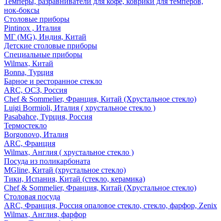
Темперы, разравниватели для кофе, коврики для темперов,
нок-боксы
Столовые приборы
Pintinox , Италия
МГ (MG), Индия, Китай
Детские столовые приборы
Специальные приборы
Wilmax, Китай
Bonna, Турция
Барное и ресторанное стекло
ARC, ОСЗ, Россия
Chef & Sommelier, Франция, Китай (Хрустальное стекло)
Luigi Bormioli, Италия ( хрустальное стекло )
Pasabahce, Турция, Россия
Термостекло
Borgonovo, Италия
ARC, Франция
Wilmax, Англия ( хрустальное стекло )
Посуда из поликарбоната
MGline, Китай (хрустальное стекло)
Тики, Испания, Китай (стекло, керамика)
Chef & Sommelier, Франция, Китай (Хрустальное стекло)
Столовая посуда
ARC, Франция, Россия опаловое стекло, стекло, фарфор, Zenix
Wilmax, Англия, фарфор