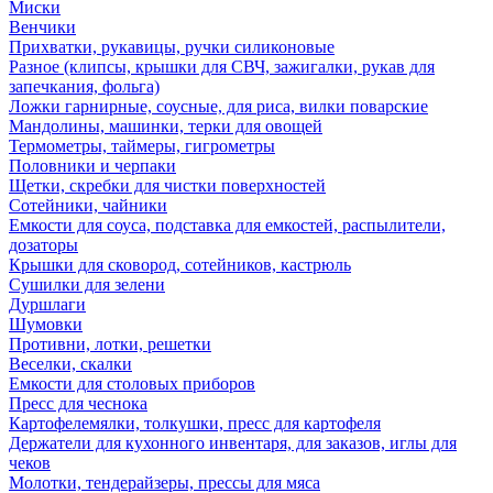
Миски
Венчики
Прихватки, рукавицы, ручки силиконовые
Разное (клипсы, крышки для СВЧ, зажигалки, рукав для
запечкания, фольга)
Ложки гарнирные, соусные, для риса, вилки поварские
Мандолины, машинки, терки для овощей
Термометры, таймеры, гигрометры
Половники и черпаки
Щетки, скребки для чистки поверхностей
Сотейники, чайники
Емкости для соуса, подставка для емкостей, распылители,
дозаторы
Крышки для сковород, сотейников, кастрюль
Сушилки для зелени
Дуршлаги
Шумовки
Противни, лотки, решетки
Веселки, скалки
Емкости для столовых приборов
Пресс для чеснока
Картофелемялки, толкушки, пресс для картофеля
Держатели для кухонного инвентаря, для заказов, иглы для
чеков
Молотки, тендерайзеры, прессы для мяса