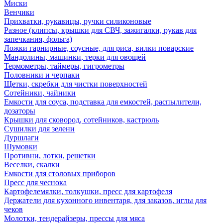
Миски
Венчики
Прихватки, рукавицы, ручки силиконовые
Разное (клипсы, крышки для СВЧ, зажигалки, рукав для
запечкания, фольга)
Ложки гарнирные, соусные, для риса, вилки поварские
Мандолины, машинки, терки для овощей
Термометры, таймеры, гигрометры
Половники и черпаки
Щетки, скребки для чистки поверхностей
Сотейники, чайники
Емкости для соуса, подставка для емкостей, распылители,
дозаторы
Крышки для сковород, сотейников, кастрюль
Сушилки для зелени
Дуршлаги
Шумовки
Противни, лотки, решетки
Веселки, скалки
Емкости для столовых приборов
Пресс для чеснока
Картофелемялки, толкушки, пресс для картофеля
Держатели для кухонного инвентаря, для заказов, иглы для
чеков
Молотки, тендерайзеры, прессы для мяса