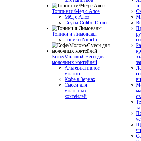
те
Топпинги/Мёд с Алоэ
С
Мёд с Алоэ
М
Соусы Colibri D`oro
В
Пр
Тоники и Лимонады
ру
Тоники Nunchi
с
Ра
к
Кофе/Молоко/Смеси для
за
молочных коктейлей
за
Альтернативное
Л
молоко
со
Кофе в Зернах
ви
Смеси для
М
молочных
ма
коктейлей
о
Т
та
П
че
Ще
чи
Со