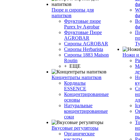
фа
Пюре и сиропы для
Wi
напитков
ф
Фруктовые пюре
Bo
Purex by Agrobar
ф
Фруктовые Пюре
По
AGROBAR
по
Сиропы AGROBAR
Т
Сиропы Herbarista
Сиропы 1883 Maison
Ножи и 
Routin
Pi
+ ЕЩЕ
М
де
Концентраты напитков
Но
Кордиалы
к
ESSENCE
С
Концентрированные
но
основы
дл
Натуральные
Ic
концентрированные
О
соки
р
То
Вкусовые регуляторы
но
Органические
по
кислоты
Ра