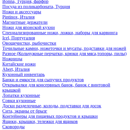
Bonna, Турция, фарфор
Посуда из поликарбоната, Турция
Ножи и аксессуары
Pintinox, Италия
Магнитные держатели
Ножи для японской кухни
Специализированные ножи, ложки, наборы для карвинга
Icel, Португалия
Овощечистки, рыбочистки
Точильные камни, ножеточки и мусаты, подставки для ножей
Разное (Кольчужные перчатки, крюки для мяса,топоры, пилы)
Ножницы
Китайские ножи
Abert, Италия
Кухонный инвентарь
Банки и емкости для сыпучих продуктов
Открывалки для консервных банок, банок с винтовой
крышкой
Лопатки кухонные
Совки кухонные
Доски разделочные, колоды, подставки для досок
Сита, экраны от брызг
Контейнеры для пищевых продуктов и крышки
Ящики, крышки, тележки для ящиков
Сковороды