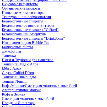
Вкусовые регуляторы
Органические кислоты
Пищевые Ароматизаторы
Текстуры и пенообразователи
Безалкогольные спириты
Безалкогольное вино и Биттеры
Безалкогольные спириты "Giffard"
Безалкогольный Аперитив
Безалкогольные спириты "DrinkSome"
Ингредиенты для Bubble Tea
Бамбуковые листья
Джусболлы
Тапиока
Пики и Трубочки для напитков
Топпинги/Мёд с Алоэ
Мёд с Алоэ
Соусы Colibri D`oro
Тоники и Лимонады
Тоники Nunchi
Кофе/Молоко/Смеси для молочных коктейлей
Альтернативное молоко
Кофе в Зернах
Смеси для молочных коктейлей
Посуда и Инвентарь