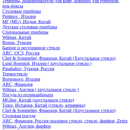
Темперы, разравниватели для кофе, коврики для темперов,
нок-боксы
Столовые приборы
Pintinox , Италия
МГ (MG), Индия, Китай
Детские столовые приборы
Специальные приборы
Wilmax, Китай
Bonna, Турция
Барное и ресторанное стекло
ARC, ОСЗ, Россия
Chef & Sommelier, Франция, Китай (Хрустальное стекло)
Luigi Bormioli, Италия ( хрустальное стекло )
Pasabahce, Турция, Россия
Термостекло
Borgonovo, Италия
ARC, Франция
Wilmax, Англия ( хрустальное стекло )
Посуда из поликарбоната
MGline, Китай (хрустальное стекло)
Тики, Испания, Китай (стекло, керамика)
Chef & Sommelier, Франция, Китай (Хрустальное стекло)
Столовая посуда
ARC, Франция, Россия опаловое стекло, стекло, фарфор, Zenix
Wilmax, Англия, фарфор