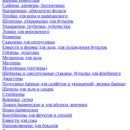
Барный инвентарь
Сифоны, кремеры, баллончики
Нарзанники, обрезатели фольги
Пробки для вина и шампанского
Штопоры, открывалки для бутылок
Украшения, трубочки, зубочистки
Ложки для мороженого
Риммеры
Сквизеры для цитрусовых
Емкости и формы для льда, для охлаждения бутылок
Гейзеры, дозаторы
Мельницы для льда
Мадлеры
Молочники (питчеры)
Шейкеры и смесительные стаканы, бутылка для флейринга
Джиггеры
Подставки барные для салфеток и украшений, звонки барные
Щипцы для льда и сахара
Стрейнеры
Коврики, сетки
Ложки барменские и для абсента, венчики
Ножи барменские
Контейнеры для фруктов и специй
Емкости для сока
Направляющие для бокалов