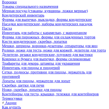
Воронки
Товары специального назначения
Мерная посуда (стаканы, кувшины, ложки мерные)
Кондитерский инвентарь
Формы для выпечки, выкладки, формы кондитерские
Насадки кондитерские, наборы кондитерских насадок
Пасха
Инвентарь для работы с карамелью, с марципаном
Формы для пирожных, формы для охлажденных тортов
Кисти кондитерские, скребки, лопатки
Мешки, шприцы, воронки-дозаторы, сепараторы для яиц
Ролики, ножи для теста, ножи для коржей, делители для торта
Делители, резаки кондитерские, плунжер для мастики
Коврики и бумага для выпечки, формы силиконовые
Трафареты для декора, штампы для украшения
Инвентарь для пиццы и пиццерий
Сетки, подносы, противни для пиццы, держатель для
противней
Лопаты для пиццы, держатели для лопат
Скребки, щетки для печи
Ножи, скребки, лопатки для пиццы
Контейнеры для теста, крышки, тележки для контейнеров
Термосумки
Акции
Как купить