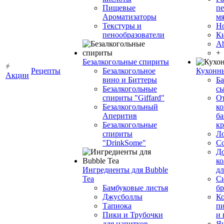
Пищевые
пе
Ароматизаторы
мя
Текстуры и
Н
пенообразователи
К
Ab
+
Безалкогольные спириты
Рецепты
Безалкогольное
Кухонн
Акции
вино и Биттеры
Ба
Безалкогольные
сы
спириты "Giffard"
О
Безалкогольный
ко
Аперитив
ба
Безалкогольные
к
спириты
Л
"DrinkSome"
С
До
ко
Ингредиенты для Bubble
дл
Tea
Си
Бамбуковые листья
бр
Джусболлы
Ко
Тапиока
п
Пики и Трубочки
и
для напитков
Я