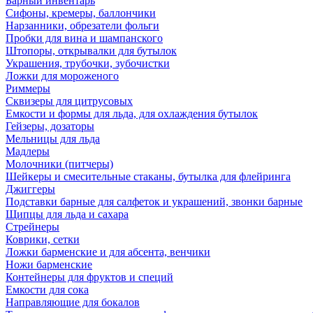
Барный инвентарь
Сифоны, кремеры, баллончики
Нарзанники, обрезатели фольги
Пробки для вина и шампанского
Штопоры, открывалки для бутылок
Украшения, трубочки, зубочистки
Ложки для мороженого
Риммеры
Сквизеры для цитрусовых
Емкости и формы для льда, для охлаждения бутылок
Гейзеры, дозаторы
Мельницы для льда
Мадлеры
Молочники (питчеры)
Шейкеры и смесительные стаканы, бутылка для флейринга
Джиггеры
Подставки барные для салфеток и украшений, звонки барные
Щипцы для льда и сахара
Стрейнеры
Коврики, сетки
Ложки барменские и для абсента, венчики
Ножи барменские
Контейнеры для фруктов и специй
Емкости для сока
Направляющие для бокалов