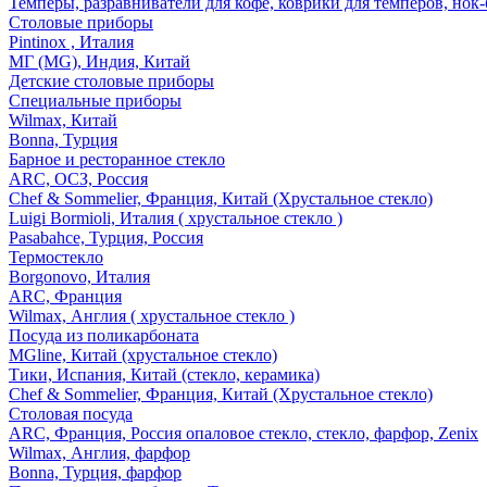
Темперы, разравниватели для кофе, коврики для темперов, нок
Столовые приборы
Pintinox , Италия
МГ (MG), Индия, Китай
Детские столовые приборы
Специальные приборы
Wilmax, Китай
Bonna, Турция
Барное и ресторанное стекло
ARC, ОСЗ, Россия
Chef & Sommelier, Франция, Китай (Хрустальное стекло)
Luigi Bormioli, Италия ( хрустальное стекло )
Pasabahce, Турция, Россия
Термостекло
Borgonovo, Италия
ARC, Франция
Wilmax, Англия ( хрустальное стекло )
Посуда из поликарбоната
MGline, Китай (хрустальное стекло)
Тики, Испания, Китай (стекло, керамика)
Chef & Sommelier, Франция, Китай (Хрустальное стекло)
Столовая посуда
ARC, Франция, Россия опаловое стекло, стекло, фарфор, Zenix
Wilmax, Англия, фарфор
Bonna, Турция, фарфор