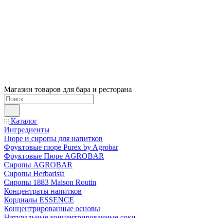
Магазин товаров для бара и ресторана
Каталог
Ингредиенты
Пюре и сиропы для напитков
Фруктовые пюре Purex by Agrobar
Фруктовые Пюре AGROBAR
Сиропы AGROBAR
Сиропы Herbarista
Сиропы 1883 Maison Routin
Концентраты напитков
Кордиалы ESSENCE
Концентрированные основы
Натуральные концентрированные соки