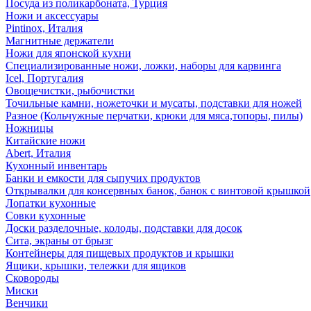
Посуда из поликарбоната, Турция
Ножи и аксессуары
Pintinox, Италия
Магнитные держатели
Ножи для японской кухни
Специализированные ножи, ложки, наборы для карвинга
Icel, Португалия
Овощечистки, рыбочистки
Точильные камни, ножеточки и мусаты, подставки для ножей
Разное (Кольчужные перчатки, крюки для мяса,топоры, пилы)
Ножницы
Китайские ножи
Abert, Италия
Кухонный инвентарь
Банки и емкости для сыпучих продуктов
Открывалки для консервных банок, банок с винтовой крышкой
Лопатки кухонные
Совки кухонные
Доски разделочные, колоды, подставки для досок
Сита, экраны от брызг
Контейнеры для пищевых продуктов и крышки
Ящики, крышки, тележки для ящиков
Сковороды
Миски
Венчики