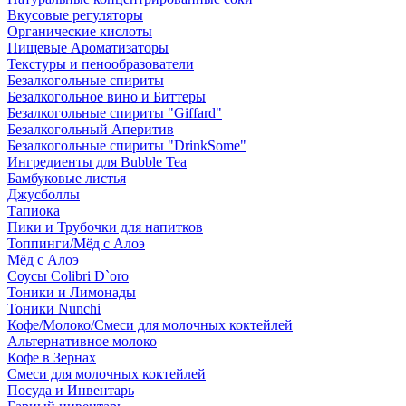
Вкусовые регуляторы
Органические кислоты
Пищевые Ароматизаторы
Текстуры и пенообразователи
Безалкогольные спириты
Безалкогольное вино и Биттеры
Безалкогольные спириты "Giffard"
Безалкогольный Аперитив
Безалкогольные спириты "DrinkSome"
Ингредиенты для Bubble Tea
Бамбуковые листья
Джусболлы
Тапиока
Пики и Трубочки для напитков
Топпинги/Мёд с Алоэ
Мёд с Алоэ
Соусы Colibri D`oro
Тоники и Лимонады
Тоники Nunchi
Кофе/Молоко/Смеси для молочных коктейлей
Альтернативное молоко
Кофе в Зернах
Смеси для молочных коктейлей
Посуда и Инвентарь