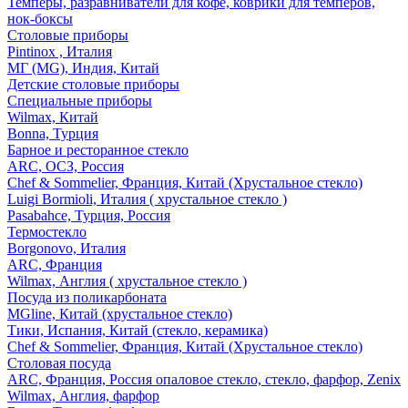
Темперы, разравниватели для кофе, коврики для темперов,
нок-боксы
Столовые приборы
Pintinox , Италия
МГ (MG), Индия, Китай
Детские столовые приборы
Специальные приборы
Wilmax, Китай
Bonna, Турция
Барное и ресторанное стекло
ARC, ОСЗ, Россия
Chef & Sommelier, Франция, Китай (Хрустальное стекло)
Luigi Bormioli, Италия ( хрустальное стекло )
Pasabahce, Турция, Россия
Термостекло
Borgonovo, Италия
ARC, Франция
Wilmax, Англия ( хрустальное стекло )
Посуда из поликарбоната
MGline, Китай (хрустальное стекло)
Тики, Испания, Китай (стекло, керамика)
Chef & Sommelier, Франция, Китай (Хрустальное стекло)
Столовая посуда
ARC, Франция, Россия опаловое стекло, стекло, фарфор, Zenix
Wilmax, Англия, фарфор