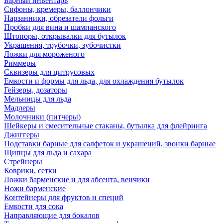
Барный инвентарь
Сифоны, кремеры, баллончики
Нарзанники, обрезатели фольги
Пробки для вина и шампанского
Штопоры, открывалки для бутылок
Украшения, трубочки, зубочистки
Ложки для мороженого
Риммеры
Сквизеры для цитрусовых
Емкости и формы для льда, для охлаждения бутылок
Гейзеры, дозаторы
Мельницы для льда
Мадлеры
Молочники (питчеры)
Шейкеры и смесительные стаканы, бутылка для флейринга
Джиггеры
Подставки барные для салфеток и украшений, звонки барные
Щипцы для льда и сахара
Стрейнеры
Коврики, сетки
Ложки барменские и для абсента, венчики
Ножи барменские
Контейнеры для фруктов и специй
Емкости для сока
Направляющие для бокалов