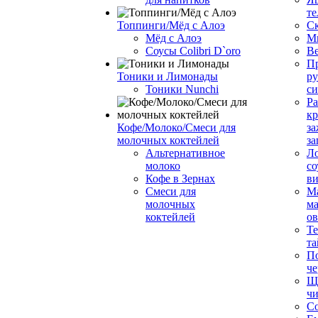
те
Топпинги/Мёд с Алоэ
С
Мёд с Алоэ
М
Соусы Colibri D`oro
В
Пр
Тоники и Лимонады
ру
Тоники Nunchi
с
Ра
к
Кофе/Молоко/Смеси для
за
молочных коктейлей
за
Альтернативное
Л
молоко
со
Кофе в Зернах
ви
Смеси для
М
молочных
ма
коктейлей
о
Т
та
П
че
Ще
чи
Со