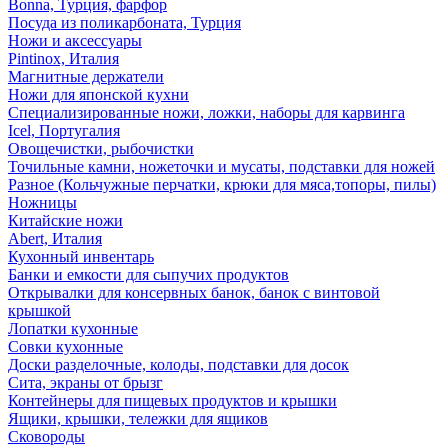
Bonna, Турция, фарфор
Посуда из поликарбоната, Турция
Ножи и аксессуары
Pintinox, Италия
Магнитные держатели
Ножи для японской кухни
Специализированные ножи, ложки, наборы для карвинга
Icel, Португалия
Овощечистки, рыбочистки
Точильные камни, ножеточки и мусаты, подставки для ножей
Разное (Кольчужные перчатки, крюки для мяса,топоры, пилы)
Ножницы
Китайские ножи
Abert, Италия
Кухонный инвентарь
Банки и емкости для сыпучих продуктов
Открывалки для консервных банок, банок с винтовой
крышкой
Лопатки кухонные
Совки кухонные
Доски разделочные, колоды, подставки для досок
Сита, экраны от брызг
Контейнеры для пищевых продуктов и крышки
Ящики, крышки, тележки для ящиков
Сковороды