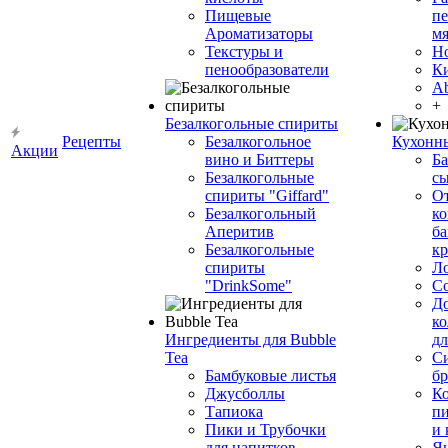
Пищевые
пе
Ароматизаторы
мя
Текстуры и
Н
пенообразователи
К
Ab
+
Безалкогольные спириты
Рецепты
Безалкогольное
Кухонн
Акции
вино и Биттеры
Ба
Безалкогольные
сы
спириты "Giffard"
О
Безалкогольный
ко
Аперитив
ба
Безалкогольные
к
спириты
Л
"DrinkSome"
С
До
ко
Ингредиенты для Bubble
дл
Tea
Си
Бамбуковые листья
бр
Джусболлы
Ко
Тапиока
п
Пики и Трубочки
и
для напитков
Я