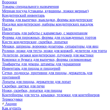
Воронки
Товары специального назначения
Мерная посуда (стаканы, кувшины, ложки мерные)
Кондитерский инвентарь
Формы для выпечки, выкладки, формы кондитерские
Насадки кондитерские, наборы кондитерских насадок
Пасха
Инвентарь для работы с карамелью, с марципаном
Формы для пирожных, формы для охлажденных тортов
Кисти кондитерские, скребки, лопатки
Мешки, шприцы, воронки-дозаторы, сепараторы для яиц
Ролики, ножи для теста, ножи для коржей, делители для торта
Делители, резаки кондитерские, плунжер для мастики
Коврики и бумага для выпечки, формы силиконовые
Трафареты для декора, штампы для украшения
Инвентарь для пиццы и пиццерий
Сетки, подносы, противни для пиццы, держатель для
противней
Лопаты для пиццы, держатели для лопат
Скребки, щетки для печи
Ножи, скребки, лопатки для пиццы
Контейнеры для теста, крышки, тележки для контейнеров
Термосумки
Акции
Как купить