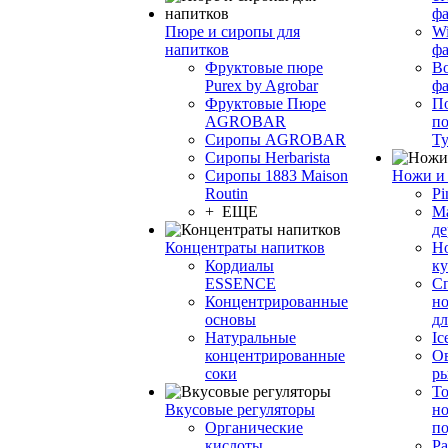
фа
Пюре и сиропы для
Wi
напитков
ф
Фруктовые пюре
Bo
Purex by Agrobar
ф
Фруктовые Пюре
По
AGROBAR
по
Сиропы AGROBAR
Т
Сиропы Herbarista
Сиропы 1883 Maison
Ножи и 
Routin
Pi
+ ЕЩЕ
М
де
Концентраты напитков
Но
Кордиалы
к
ESSENCE
С
Концентрированные
но
основы
дл
Натуральные
Ic
концентрированные
О
соки
р
То
Вкусовые регуляторы
но
Органические
по
кислоты
Ра