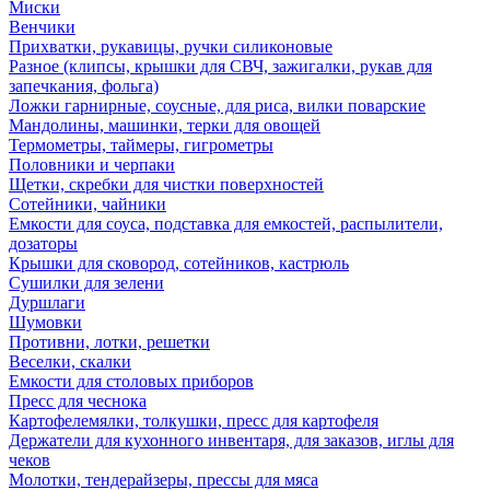
Миски
Венчики
Прихватки, рукавицы, ручки силиконовые
Разное (клипсы, крышки для СВЧ, зажигалки, рукав для
запечкания, фольга)
Ложки гарнирные, соусные, для риса, вилки поварские
Мандолины, машинки, терки для овощей
Термометры, таймеры, гигрометры
Половники и черпаки
Щетки, скребки для чистки поверхностей
Сотейники, чайники
Емкости для соуса, подставка для емкостей, распылители,
дозаторы
Крышки для сковород, сотейников, кастрюль
Сушилки для зелени
Дуршлаги
Шумовки
Противни, лотки, решетки
Веселки, скалки
Емкости для столовых приборов
Пресс для чеснока
Картофелемялки, толкушки, пресс для картофеля
Держатели для кухонного инвентаря, для заказов, иглы для
чеков
Молотки, тендерайзеры, прессы для мяса