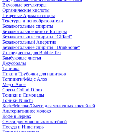
Вкусовые регуляторы
Органические кислоты
Пищевые Ароматизаторы
Текстуры и пенообразователи
Безалкогольные спириты
Безалкогольное вино и Биттеры
Безалкогольные спириты "Giffard"
Безалкогольный Аперитив
Безалкогольные спириты "DrinkSome"
Ингредиенты для Bubble Tea
Бамбуковые листья
Джусболлы
Тапиока
Пики и Трубочки для напитков
Топпинги/Мёд с Алоэ
Мёд с Алоэ
Соусы Colibri D`oro
Тоники и Лимонады
Тоники Nunchi
Кофе/Молоко/Смеси для молочных коктейлей
Альтернативное молоко
Кофе в Зернах
Смеси для молочных коктейлей
Посуда и Инвентарь