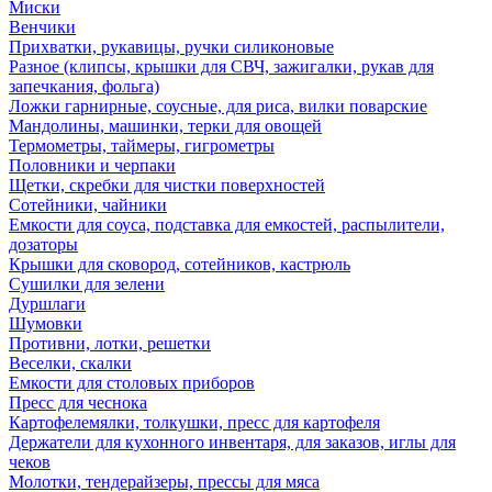
Миски
Венчики
Прихватки, рукавицы, ручки силиконовые
Разное (клипсы, крышки для СВЧ, зажигалки, рукав для
запечкания, фольга)
Ложки гарнирные, соусные, для риса, вилки поварские
Мандолины, машинки, терки для овощей
Термометры, таймеры, гигрометры
Половники и черпаки
Щетки, скребки для чистки поверхностей
Сотейники, чайники
Емкости для соуса, подставка для емкостей, распылители,
дозаторы
Крышки для сковород, сотейников, кастрюль
Сушилки для зелени
Дуршлаги
Шумовки
Противни, лотки, решетки
Веселки, скалки
Емкости для столовых приборов
Пресс для чеснока
Картофелемялки, толкушки, пресс для картофеля
Держатели для кухонного инвентаря, для заказов, иглы для
чеков
Молотки, тендерайзеры, прессы для мяса