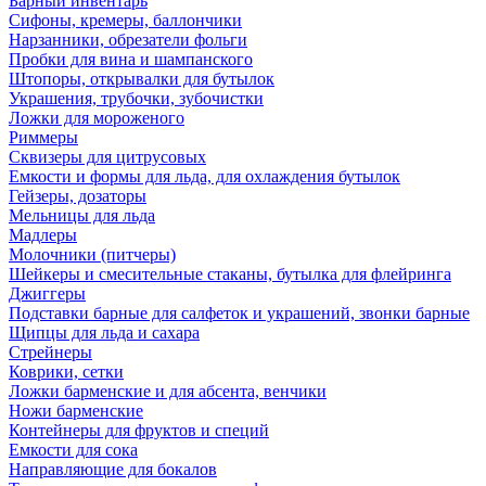
Барный инвентарь
Сифоны, кремеры, баллончики
Нарзанники, обрезатели фольги
Пробки для вина и шампанского
Штопоры, открывалки для бутылок
Украшения, трубочки, зубочистки
Ложки для мороженого
Риммеры
Сквизеры для цитрусовых
Емкости и формы для льда, для охлаждения бутылок
Гейзеры, дозаторы
Мельницы для льда
Мадлеры
Молочники (питчеры)
Шейкеры и смесительные стаканы, бутылка для флейринга
Джиггеры
Подставки барные для салфеток и украшений, звонки барные
Щипцы для льда и сахара
Стрейнеры
Коврики, сетки
Ложки барменские и для абсента, венчики
Ножи барменские
Контейнеры для фруктов и специй
Емкости для сока
Направляющие для бокалов