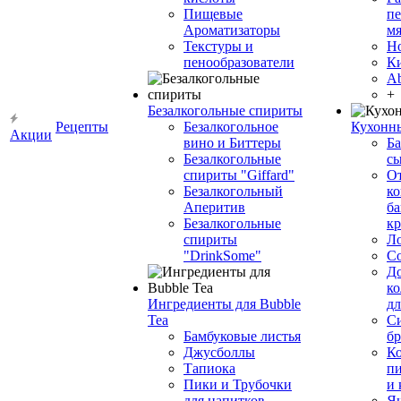
Пищевые
пе
Ароматизаторы
мя
Текстуры и
Н
пенообразователи
К
Ab
+
Безалкогольные спириты
Рецепты
Безалкогольное
Кухонн
Акции
вино и Биттеры
Ба
Безалкогольные
сы
спириты "Giffard"
О
Безалкогольный
ко
Аперитив
ба
Безалкогольные
к
спириты
Л
"DrinkSome"
С
До
ко
Ингредиенты для Bubble
дл
Tea
Си
Бамбуковые листья
бр
Джусболлы
Ко
Тапиока
п
Пики и Трубочки
и
для напитков
Я