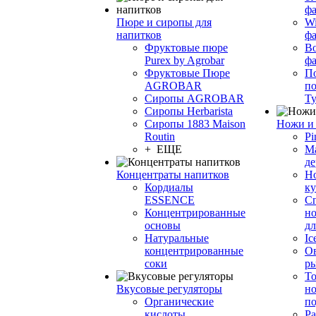
фа
Пюре и сиропы для
Wi
напитков
ф
Фруктовые пюре
Bo
Purex by Agrobar
ф
Фруктовые Пюре
По
AGROBAR
по
Сиропы AGROBAR
Т
Сиропы Herbarista
Сиропы 1883 Maison
Ножи и 
Routin
Pi
+ ЕЩЕ
М
де
Концентраты напитков
Но
Кордиалы
к
ESSENCE
С
Концентрированные
но
основы
дл
Натуральные
Ic
концентрированные
О
соки
р
То
Вкусовые регуляторы
но
Органические
по
кислоты
Ра