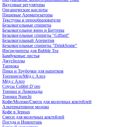
Вкусовые регуляторы
Органические кислоты
Пищевые Ароматизаторы
Текстуры и пенообразователи
Безалкогольные спириты
Безалкогольное вино и Биттеры
Безалкогольные спириты "Giffard"
Безалкогольный Аперитив
Безалкогольные спириты "DrinkSome"
Ингредиенты для Bubble Tea
Бамбуковые листья
Джусболлы
Тапиока
Пики и Трубочки для напитков
Топпинги/Мёд с Алоэ
Мёд с Алоэ
Соусы Colibri D`oro
Тоники и Лимонады
Тоники Nunchi
Кофе/Молоко/Смеси для молочных коктейлей
Альтернативное молоко
Кофе в Зернах
Смеси для молочных коктейлей
Посуда и Инвентарь