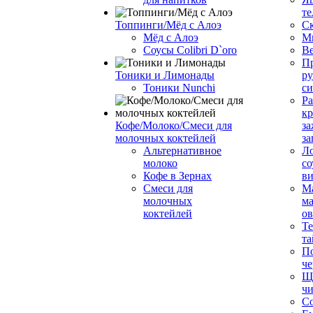
те
Топпинги/Мёд с Алоэ
С
Мёд с Алоэ
М
Соусы Colibri D`oro
В
Пр
Тоники и Лимонады
ру
Тоники Nunchi
с
Ра
к
Кофе/Молоко/Смеси для
за
молочных коктейлей
за
Альтернативное
Л
молоко
со
Кофе в Зернах
ви
Смеси для
М
молочных
ма
коктейлей
о
Т
та
П
че
Ще
чи
Со