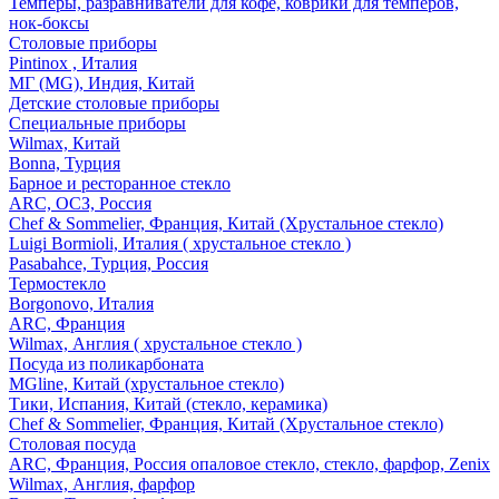
Темперы, разравниватели для кофе, коврики для темперов,
нок-боксы
Столовые приборы
Pintinox , Италия
МГ (MG), Индия, Китай
Детские столовые приборы
Специальные приборы
Wilmax, Китай
Bonna, Турция
Барное и ресторанное стекло
ARC, ОСЗ, Россия
Chef & Sommelier, Франция, Китай (Хрустальное стекло)
Luigi Bormioli, Италия ( хрустальное стекло )
Pasabahce, Турция, Россия
Термостекло
Borgonovo, Италия
ARC, Франция
Wilmax, Англия ( хрустальное стекло )
Посуда из поликарбоната
MGline, Китай (хрустальное стекло)
Тики, Испания, Китай (стекло, керамика)
Chef & Sommelier, Франция, Китай (Хрустальное стекло)
Столовая посуда
ARC, Франция, Россия опаловое стекло, стекло, фарфор, Zenix
Wilmax, Англия, фарфор