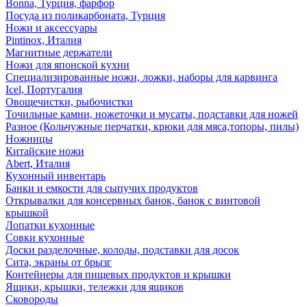
Bonna, Турция, фарфор
Посуда из поликарбоната, Турция
Ножи и аксессуары
Pintinox, Италия
Магнитные держатели
Ножи для японской кухни
Специализированные ножи, ложки, наборы для карвинга
Icel, Португалия
Овощечистки, рыбочистки
Точильные камни, ножеточки и мусаты, подставки для ножей
Разное (Кольчужные перчатки, крюки для мяса,топоры, пилы)
Ножницы
Китайские ножи
Abert, Италия
Кухонный инвентарь
Банки и емкости для сыпучих продуктов
Открывалки для консервных банок, банок с винтовой
крышкой
Лопатки кухонные
Совки кухонные
Доски разделочные, колоды, подставки для досок
Сита, экраны от брызг
Контейнеры для пищевых продуктов и крышки
Ящики, крышки, тележки для ящиков
Сковороды