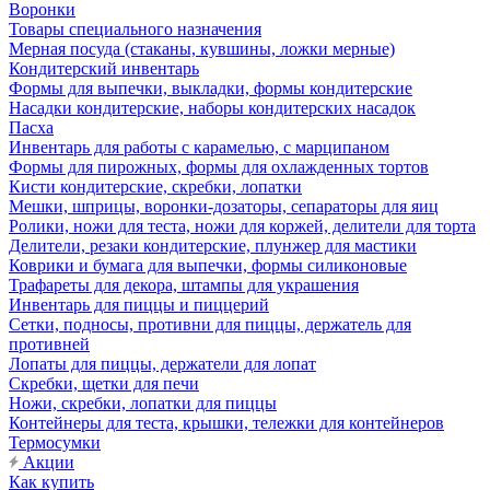
Воронки
Товары специального назначения
Мерная посуда (стаканы, кувшины, ложки мерные)
Кондитерский инвентарь
Формы для выпечки, выкладки, формы кондитерские
Насадки кондитерские, наборы кондитерских насадок
Пасха
Инвентарь для работы с карамелью, с марципаном
Формы для пирожных, формы для охлажденных тортов
Кисти кондитерские, скребки, лопатки
Мешки, шприцы, воронки-дозаторы, сепараторы для яиц
Ролики, ножи для теста, ножи для коржей, делители для торта
Делители, резаки кондитерские, плунжер для мастики
Коврики и бумага для выпечки, формы силиконовые
Трафареты для декора, штампы для украшения
Инвентарь для пиццы и пиццерий
Сетки, подносы, противни для пиццы, держатель для
противней
Лопаты для пиццы, держатели для лопат
Скребки, щетки для печи
Ножи, скребки, лопатки для пиццы
Контейнеры для теста, крышки, тележки для контейнеров
Термосумки
Акции
Как купить