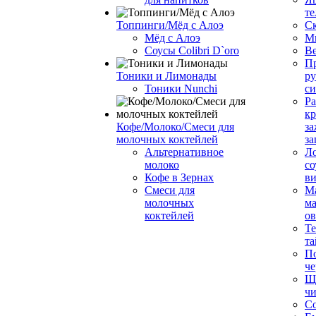
те
Топпинги/Мёд с Алоэ
С
Мёд с Алоэ
М
Соусы Colibri D`oro
В
Пр
Тоники и Лимонады
ру
Тоники Nunchi
с
Ра
к
Кофе/Молоко/Смеси для
за
молочных коктейлей
за
Альтернативное
Л
молоко
со
Кофе в Зернах
ви
Смеси для
М
молочных
ма
коктейлей
о
Т
та
П
че
Ще
чи
Со