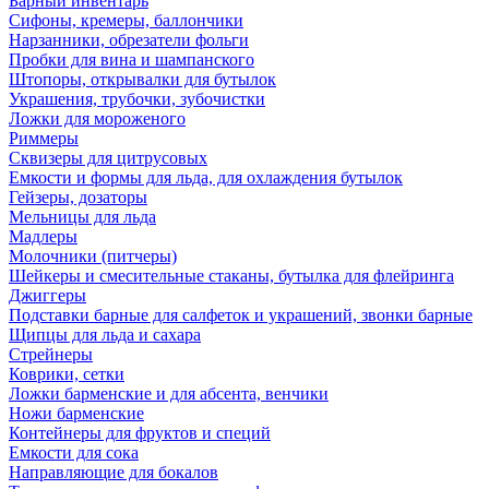
Барный инвентарь
Сифоны, кремеры, баллончики
Нарзанники, обрезатели фольги
Пробки для вина и шампанского
Штопоры, открывалки для бутылок
Украшения, трубочки, зубочистки
Ложки для мороженого
Риммеры
Сквизеры для цитрусовых
Емкости и формы для льда, для охлаждения бутылок
Гейзеры, дозаторы
Мельницы для льда
Мадлеры
Молочники (питчеры)
Шейкеры и смесительные стаканы, бутылка для флейринга
Джиггеры
Подставки барные для салфеток и украшений, звонки барные
Щипцы для льда и сахара
Стрейнеры
Коврики, сетки
Ложки барменские и для абсента, венчики
Ножи барменские
Контейнеры для фруктов и специй
Емкости для сока
Направляющие для бокалов