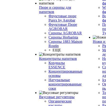
фа
Пюре и сиропы для
Wi
напитков
ф
Фруктовые пюре
Bo
Purex by Agrobar
ф
Фруктовые Пюре
По
AGROBAR
по
Сиропы AGROBAR
Т
Сиропы Herbarista
Сиропы 1883 Maison
Ножи и 
Routin
Pi
+ ЕЩЕ
М
де
Концентраты напитков
Но
Кордиалы
к
ESSENCE
С
Концентрированные
но
основы
дл
Натуральные
Ic
концентрированные
О
соки
р
То
Вкусовые регуляторы
но
Органические
по
кислоты
Ра