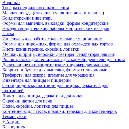
Воронки
Товары специального назначения
Мерная посуда (стаканы, кувшины, ложки мерные)
Кондитерский инвентарь
Формы для выпечки, выкладки, формы кондитерские
Насадки кондитерские, наборы кондитерских насадок
Пасха
Инвентарь для работы с карамелью, с марципаном
Формы для пирожных, формы для охлажденных тортов
Кисти кондитерские, скребки, лопатки
Мешки, шприцы, воронки-дозаторы, сепараторы для яиц
Ролики, ножи для теста, ножи для коржей, делители для торта
Делители, резаки кондитерские, плунжер для мастики
Коврики и бумага для выпечки, формы силиконовые
Трафареты для декора, штампы для украшения
Инвентарь для пиццы и пиццерий
Сетки, подносы, противни для пиццы, держатель для
противней
Лопаты для пиццы, держатели для лопат
Скребки, щетки для печи
Ножи, скребки, лопатки для пиццы
Контейнеры для теста, крышки, тележки для контейнеров
Термосумки
Акции
Как купить