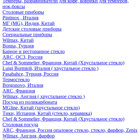
Темперы, разравниватели для кофе, коврики для темперов,
нок-боксы
Столовые приборы
Pintinox , Италия
МГ (MG), Индия, Китай
Детские столовые приборы
Специальные приборы
Wilmax, Китай
Bonna, Турция
Барное и ресторанное стекло
ARC, ОСЗ, Россия
Chef & Sommelier, Франция, Китай (Хрустальное стекло)
Luigi Bormioli, Италия ( хрустальное стекло )
Pasabahce, Турция, Россия
Термостекло
Borgonovo, Италия
ARC, Франция
Wilmax, Англия ( хрустальное стекло )
Посуда из поликарбоната
MGline, Китай (хрустальное стекло)
Тики, Испания, Китай (стекло, керамика)
Chef & Sommelier, Франция, Китай (Хрустальное стекло)
Столовая посуда
ARC, Франция, Россия опаловое стекло, стекло, фарфор, Zenix
Wilmax, Англия, фарфор