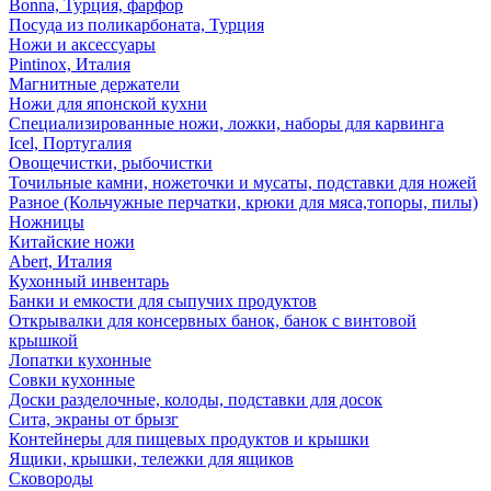
Bonna, Турция, фарфор
Посуда из поликарбоната, Турция
Ножи и аксессуары
Pintinox, Италия
Магнитные держатели
Ножи для японской кухни
Специализированные ножи, ложки, наборы для карвинга
Icel, Португалия
Овощечистки, рыбочистки
Точильные камни, ножеточки и мусаты, подставки для ножей
Разное (Кольчужные перчатки, крюки для мяса,топоры, пилы)
Ножницы
Китайские ножи
Abert, Италия
Кухонный инвентарь
Банки и емкости для сыпучих продуктов
Открывалки для консервных банок, банок с винтовой
крышкой
Лопатки кухонные
Совки кухонные
Доски разделочные, колоды, подставки для досок
Сита, экраны от брызг
Контейнеры для пищевых продуктов и крышки
Ящики, крышки, тележки для ящиков
Сковороды