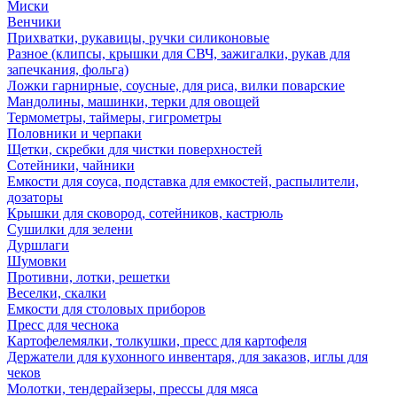
Миски
Венчики
Прихватки, рукавицы, ручки силиконовые
Разное (клипсы, крышки для СВЧ, зажигалки, рукав для
запечкания, фольга)
Ложки гарнирные, соусные, для риса, вилки поварские
Мандолины, машинки, терки для овощей
Термометры, таймеры, гигрометры
Половники и черпаки
Щетки, скребки для чистки поверхностей
Сотейники, чайники
Емкости для соуса, подставка для емкостей, распылители,
дозаторы
Крышки для сковород, сотейников, кастрюль
Сушилки для зелени
Дуршлаги
Шумовки
Противни, лотки, решетки
Веселки, скалки
Емкости для столовых приборов
Пресс для чеснока
Картофелемялки, толкушки, пресс для картофеля
Держатели для кухонного инвентаря, для заказов, иглы для
чеков
Молотки, тендерайзеры, прессы для мяса