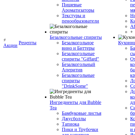
Пищевые
пе
Ароматизаторы
мя
Текстуры и
Н
пенообразователи
К
Ab
+
Безалкогольные спириты
Рецепты
Безалкогольное
Кухонн
Акции
вино и Биттеры
Ба
Безалкогольные
сы
спириты "Giffard"
О
Безалкогольный
ко
Аперитив
ба
Безалкогольные
к
спириты
Л
"DrinkSome"
С
До
ко
Ингредиенты для Bubble
дл
Tea
Си
Бамбуковые листья
бр
Джусболлы
Ко
Тапиока
п
Пики и Трубочки
и
для напитков
Я