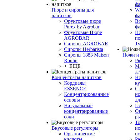
фа
Пюре и сиропы для
Wi
напитков
ф
Фруктовые пюре
Bo
Purex by Agrobar
ф
Фруктовые Пюре
По
AGROBAR
по
Сиропы AGROBAR
Т
Сиропы Herbarista
Сиропы 1883 Maison
Ножи и 
Routin
Pi
+ ЕЩЕ
М
де
Концентраты напитков
Но
Кордиалы
к
ESSENCE
С
Концентрированные
но
основы
дл
Натуральные
Ic
концентрированные
О
соки
р
То
Вкусовые регуляторы
но
Органические
по
кислоты
Ра