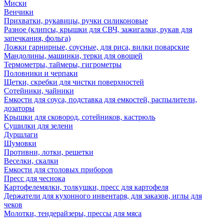
Миски
Венчики
Прихватки, рукавицы, ручки силиконовые
Разное (клипсы, крышки для СВЧ, зажигалки, рукав для
запечкания, фольга)
Ложки гарнирные, соусные, для риса, вилки поварские
Мандолины, машинки, терки для овощей
Термометры, таймеры, гигрометры
Половники и черпаки
Щетки, скребки для чистки поверхностей
Сотейники, чайники
Емкости для соуса, подставка для емкостей, распылители,
дозаторы
Крышки для сковород, сотейников, кастрюль
Сушилки для зелени
Дуршлаги
Шумовки
Противни, лотки, решетки
Веселки, скалки
Емкости для столовых приборов
Пресс для чеснока
Картофелемялки, толкушки, пресс для картофеля
Держатели для кухонного инвентаря, для заказов, иглы для
чеков
Молотки, тендерайзеры, прессы для мяса