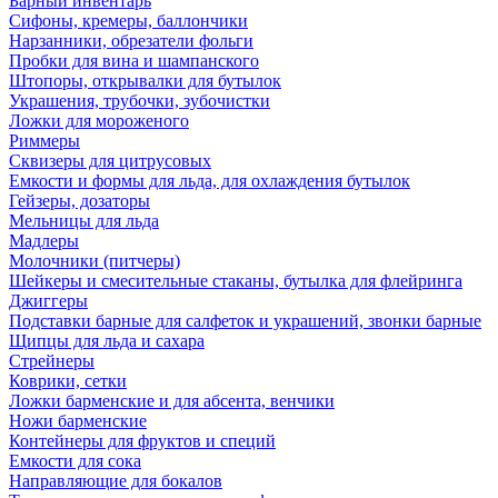
Барный инвентарь
Сифоны, кремеры, баллончики
Нарзанники, обрезатели фольги
Пробки для вина и шампанского
Штопоры, открывалки для бутылок
Украшения, трубочки, зубочистки
Ложки для мороженого
Риммеры
Сквизеры для цитрусовых
Емкости и формы для льда, для охлаждения бутылок
Гейзеры, дозаторы
Мельницы для льда
Мадлеры
Молочники (питчеры)
Шейкеры и смесительные стаканы, бутылка для флейринга
Джиггеры
Подставки барные для салфеток и украшений, звонки барные
Щипцы для льда и сахара
Стрейнеры
Коврики, сетки
Ложки барменские и для абсента, венчики
Ножи барменские
Контейнеры для фруктов и специй
Емкости для сока
Направляющие для бокалов