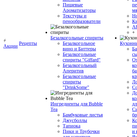
Пищевые
пе
Ароматизаторы
мя
Текстуры и
Н
пенообразователи
К
Ab
+
Безалкогольные спириты
Рецепты
Безалкогольное
Кухонн
Акции
вино и Биттеры
Ба
Безалкогольные
сы
спириты "Giffard"
О
Безалкогольный
ко
Аперитив
ба
Безалкогольные
к
спириты
Л
"DrinkSome"
С
До
ко
Ингредиенты для Bubble
дл
Tea
Си
Бамбуковые листья
бр
Джусболлы
Ко
Тапиока
п
Пики и Трубочки
и
для напитков
Я