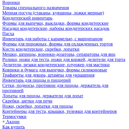
Воронки
Товары специального назначения
Мерная посуда (стаканы, кувшины, ложки мерные)
Кондитерский инвентарь
Формы для выпечки, выкладки, формы кондитерские
Насадки кондитерские, наборы кондитерских насадок
Пасха
Инвентарь для работы с карамелью, с марципаном
Формы для пирожных, формы для охлажденных тортов
Кисти кондитерские, скребки, лопатки
Мешки, шприцы, воронки-дозаторы, сепараторы для яиц
Ролики, ножи для теста, ножи для коржей, делители для торта
Делители, резаки кондитерские, плунжер для мастики
Коврики и бумага для выпечки, формы силиконовые
Трафареты для декора, штампы для украшения
Инвентарь для пиццы и пиццерий
Сетки, подносы, противни для пиццы, держатель для
противней
Лопаты для пиццы, держатели для лопат
Скребки, щетки для печи
Ножи, скребки, лопатки для пиццы
Контейнеры для теста, крышки, тележки для контейнеров
Термосумки
Акции
Как купить