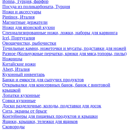
Bonna, Турция, фарфор
Посуда из поликарбоната, Турция
Ножи и аксессуары
Pintinox, Италия
Магнитные держатели
Ножи для японской кухни
Специализированные ножи, ложки, наборы для карвинга
Icel, Португалия
Овощечистки, рыбочистки
Точильные камни, ножеточки и мусаты, подставки для ножей
Разное (Кольчужные перчатки, крюки для мяса,топоры, пилы)
Ножницы
Китайские ножи
Abert, Италия
Кухонный инвентарь
Банки и емкости для сыпучих продуктов
Открывалки для консервных банок, банок с винтовой
крышкой
Лопатки кухонные
Совки кухонные
Доски разделочные, колоды, подставки для досок
Сита, экраны от брызг
Контейнеры для пищевых продуктов и крышки
Ящики, крышки, тележки для ящиков
Сковороды