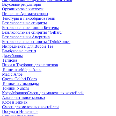
Вкусовые регуляторы
Органические кислоты
Пищевые Ароматизаторы
Текстуры и пенообразователи
Безалкогольные спириты
Безалкогольное вино и Биттеры
Безалкогольные спириты "Giffard"
Безалкогольный Аперитив
Безалкогольные спириты "DrinkSome"
Ингредиенты для Bubble Tea
Бамбуковые листья
Джусболлы
Тапиока
Пики и Трубочки для напитков
Топпинги/Мёд с Алоэ
Мёд с Алоэ
Соусы Colibri D`oro
Тоники и Лимонады
Тоники Nunchi
Кофе/Молоко/Смеси для молочных коктейлей
Альтернативное молоко
Кофе в Зернах
Смеси для молочных коктейлей
Посуда и Инвентарь