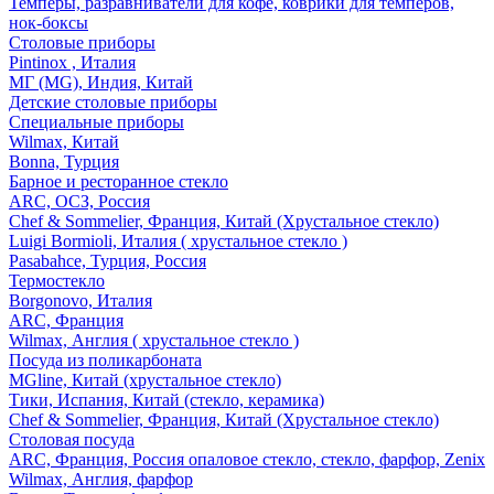
Темперы, разравниватели для кофе, коврики для темперов,
нок-боксы
Столовые приборы
Pintinox , Италия
МГ (MG), Индия, Китай
Детские столовые приборы
Специальные приборы
Wilmax, Китай
Bonna, Турция
Барное и ресторанное стекло
ARC, ОСЗ, Россия
Chef & Sommelier, Франция, Китай (Хрустальное стекло)
Luigi Bormioli, Италия ( хрустальное стекло )
Pasabahce, Турция, Россия
Термостекло
Borgonovo, Италия
ARC, Франция
Wilmax, Англия ( хрустальное стекло )
Посуда из поликарбоната
MGline, Китай (хрустальное стекло)
Тики, Испания, Китай (стекло, керамика)
Chef & Sommelier, Франция, Китай (Хрустальное стекло)
Столовая посуда
ARC, Франция, Россия опаловое стекло, стекло, фарфор, Zenix
Wilmax, Англия, фарфор