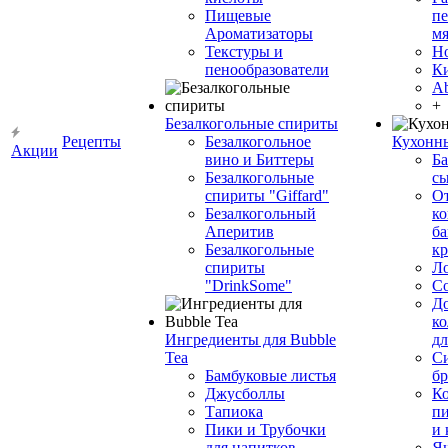
Пищевые
пе
Ароматизаторы
мя
Текстуры и
Н
пенообразователи
К
Ab
+
Безалкогольные спириты
Рецепты
Безалкогольное
Кухонн
Акции
вино и Биттеры
Ба
Безалкогольные
сы
спириты "Giffard"
О
Безалкогольный
ко
Аперитив
ба
Безалкогольные
к
спириты
Л
"DrinkSome"
С
До
ко
Ингредиенты для Bubble
дл
Tea
Си
Бамбуковые листья
бр
Джусболлы
Ко
Тапиока
п
Пики и Трубочки
и
для напитков
Я