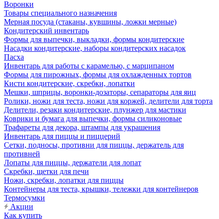
Воронки
Товары специального назначения
Мерная посуда (стаканы, кувшины, ложки мерные)
Кондитерский инвентарь
Формы для выпечки, выкладки, формы кондитерские
Насадки кондитерские, наборы кондитерских насадок
Пасха
Инвентарь для работы с карамелью, с марципаном
Формы для пирожных, формы для охлажденных тортов
Кисти кондитерские, скребки, лопатки
Мешки, шприцы, воронки-дозаторы, сепараторы для яиц
Ролики, ножи для теста, ножи для коржей, делители для торта
Делители, резаки кондитерские, плунжер для мастики
Коврики и бумага для выпечки, формы силиконовые
Трафареты для декора, штампы для украшения
Инвентарь для пиццы и пиццерий
Сетки, подносы, противни для пиццы, держатель для
противней
Лопаты для пиццы, держатели для лопат
Скребки, щетки для печи
Ножи, скребки, лопатки для пиццы
Контейнеры для теста, крышки, тележки для контейнеров
Термосумки
Акции
Как купить