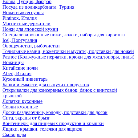
Bonna, Турция, фарфор
Посуда из поликарбоната, Турция
Ножи и аксессуары
Pintinox, Италия
Магнитные держатели
Ножи для японской кухни
Специализированные ножи, ложки, наборы для карвинга
Icel, Португалия
Овощечистки, рыбочистки
Точильные камни, ножеточки и мусаты, подставки для ножей
Разное (Кольчужные перчатки, крюки для мяса,топоры, пилы)
Ножницы
Китайские ножи
Abert, Италия
Кухонный инвентарь
Банки и емкости для сыпучих продуктов
Открывалки для консервных банок, банок с винтовой
крышкой
Лопатки кухонные
Совки кухонные
Доски разделочные, колоды, подставки для досок
Сита, экраны от брызг
Контейнеры для пищевых продуктов и крышки
Ящики, крышки, тележки для ящиков
Сковороды