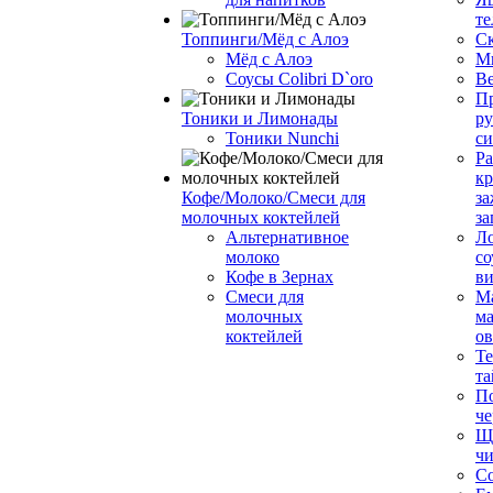
те
Топпинги/Мёд с Алоэ
С
Мёд с Алоэ
М
Соусы Colibri D`oro
В
Пр
Тоники и Лимонады
ру
Тоники Nunchi
с
Ра
к
Кофе/Молоко/Смеси для
за
молочных коктейлей
за
Альтернативное
Л
молоко
со
Кофе в Зернах
ви
Смеси для
М
молочных
ма
коктейлей
о
Т
та
П
че
Ще
чи
Со