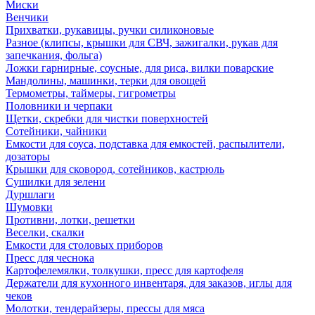
Миски
Венчики
Прихватки, рукавицы, ручки силиконовые
Разное (клипсы, крышки для СВЧ, зажигалки, рукав для
запечкания, фольга)
Ложки гарнирные, соусные, для риса, вилки поварские
Мандолины, машинки, терки для овощей
Термометры, таймеры, гигрометры
Половники и черпаки
Щетки, скребки для чистки поверхностей
Сотейники, чайники
Емкости для соуса, подставка для емкостей, распылители,
дозаторы
Крышки для сковород, сотейников, кастрюль
Сушилки для зелени
Дуршлаги
Шумовки
Противни, лотки, решетки
Веселки, скалки
Емкости для столовых приборов
Пресс для чеснока
Картофелемялки, толкушки, пресс для картофеля
Держатели для кухонного инвентаря, для заказов, иглы для
чеков
Молотки, тендерайзеры, прессы для мяса