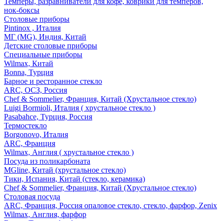
Темперы, разравниватели для кофе, коврики для темперов,
нок-боксы
Столовые приборы
Pintinox , Италия
МГ (MG), Индия, Китай
Детские столовые приборы
Специальные приборы
Wilmax, Китай
Bonna, Турция
Барное и ресторанное стекло
ARC, ОСЗ, Россия
Chef & Sommelier, Франция, Китай (Хрустальное стекло)
Luigi Bormioli, Италия ( хрустальное стекло )
Pasabahce, Турция, Россия
Термостекло
Borgonovo, Италия
ARC, Франция
Wilmax, Англия ( хрустальное стекло )
Посуда из поликарбоната
MGline, Китай (хрустальное стекло)
Тики, Испания, Китай (стекло, керамика)
Chef & Sommelier, Франция, Китай (Хрустальное стекло)
Столовая посуда
ARC, Франция, Россия опаловое стекло, стекло, фарфор, Zenix
Wilmax, Англия, фарфор