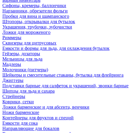
Барный инвентарь
Сифоны, кремеры, баллончики
Нарзанники, обрезатели фольги
Пробки для вина и шампанского
Штопоры, открывалки для бутылок
Украшения, трубочки, зубочистки
Ложки для мороженого
Риммеры
Сквизеры для цитрусовых
Емкости и формы для льда, для охлаждения бутылок
Гейзеры, дозаторы
Мельницы для льда
Мадлеры
Молочники (питчеры)
Шейкеры и смесительные стаканы, бутылка для флейринга
Джиггеры
Подставки барные для салфеток и украшений, звонки барные
Щипцы для льда и сахара
Стрейнеры
Коврики, сетки
Ложки барменские и для абсента, венчики
Ножи барменские
Контейнеры для фруктов и специй
Емкости для сока
Направляющие для бокалов