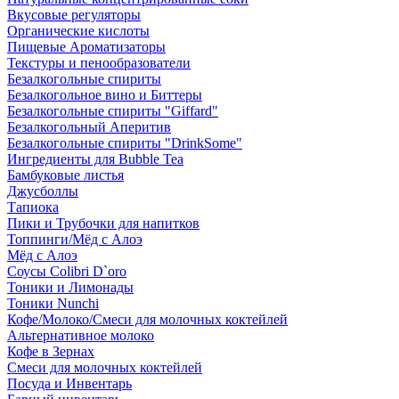
Вкусовые регуляторы
Органические кислоты
Пищевые Ароматизаторы
Текстуры и пенообразователи
Безалкогольные спириты
Безалкогольное вино и Биттеры
Безалкогольные спириты "Giffard"
Безалкогольный Аперитив
Безалкогольные спириты "DrinkSome"
Ингредиенты для Bubble Tea
Бамбуковые листья
Джусболлы
Тапиока
Пики и Трубочки для напитков
Топпинги/Мёд с Алоэ
Мёд с Алоэ
Соусы Colibri D`oro
Тоники и Лимонады
Тоники Nunchi
Кофе/Молоко/Смеси для молочных коктейлей
Альтернативное молоко
Кофе в Зернах
Смеси для молочных коктейлей
Посуда и Инвентарь