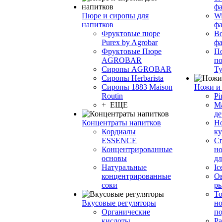
фа
Пюре и сиропы для
Wi
напитков
ф
Фруктовые пюре
Bo
Purex by Agrobar
ф
Фруктовые Пюре
По
AGROBAR
по
Сиропы AGROBAR
Т
Сиропы Herbarista
Сиропы 1883 Maison
Ножи и 
Routin
Pi
+ ЕЩЕ
М
де
Концентраты напитков
Но
Кордиалы
к
ESSENCE
С
Концентрированные
но
основы
дл
Натуральные
Ic
концентрированные
О
соки
р
То
Вкусовые регуляторы
но
Органические
по
кислоты
Ра