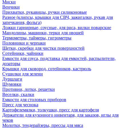
Миски
Венчики
Прихватки, рукавицы, ручки силиконовые
Разное (клипсы, крышки для СВЧ, зажигалки, рукав для
запечкания, фольга)
Ложки гарнирные, соусные, для риса, вилки поварские
Мандолины, машинки, терки для овощей
Термометры, таймеры, гигрометры
Половники и черпаки
Щетки, скребки для чистки поверхностей
Сотейники, чайники
Емкости для соуса, подставка для емкостей, распылители,
дозаторы
Крышки для сковород, сотейников, кастрюль
Сушилки для зелени
Дуршлаги
Шумовки
Противни, лотки, решетки
Веселки, скалки
Емкости для столовых приборов
Пресс для чеснока
Картофелемялки, толкушки, пресс для картофеля
Держатели для кухонного инвентаря, для заказов, иглы для
чеков
Молотки, тендерайзеры, прессы для мяса