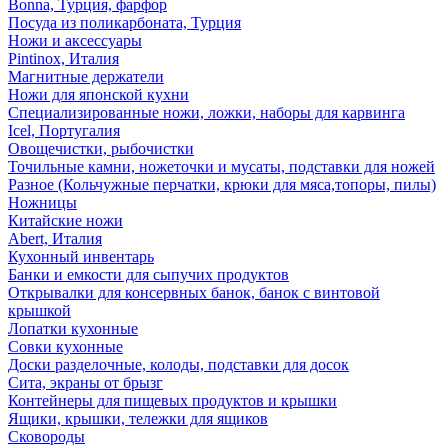
Bonna, Турция, фарфор
Посуда из поликарбоната, Турция
Ножи и аксессуары
Pintinox, Италия
Магнитные держатели
Ножи для японской кухни
Специализированные ножи, ложки, наборы для карвинга
Icel, Португалия
Овощечистки, рыбочистки
Точильные камни, ножеточки и мусаты, подставки для ножей
Разное (Кольчужные перчатки, крюки для мяса,топоры, пилы)
Ножницы
Китайские ножи
Abert, Италия
Кухонный инвентарь
Банки и емкости для сыпучих продуктов
Открывалки для консервных банок, банок с винтовой
крышкой
Лопатки кухонные
Совки кухонные
Доски разделочные, колоды, подставки для досок
Сита, экраны от брызг
Контейнеры для пищевых продуктов и крышки
Ящики, крышки, тележки для ящиков
Сковороды