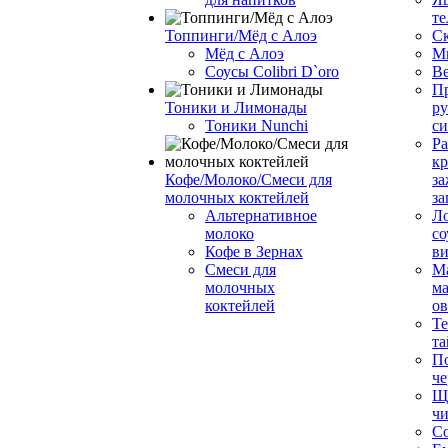
те
Топпинги/Мёд с Алоэ
С
Мёд с Алоэ
М
Соусы Colibri D`oro
В
Пр
Тоники и Лимонады
ру
Тоники Nunchi
с
Ра
к
Кофе/Молоко/Смеси для
за
молочных коктейлей
за
Альтернативное
Л
молоко
со
Кофе в Зернах
ви
Смеси для
М
молочных
ма
коктейлей
о
Т
та
П
че
Ще
чи
Со