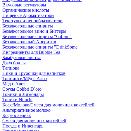
Вкусовые регуляторы
Органические кислоты
Пищевые Ароматизаторы
Текстуры и пенообразователи
Безалкогольные спириты
Безалкогольное вино и Биттеры
Безалкогольные спириты "Giffard"
Безалкогольный Аперитив
Безалкогольные спириты "DrinkSome"
Ингредиенты для Bubble Tea
Бамбуковые листья
Джусболлы
Тапиока
Пики и Трубочки для напитков
Топпинги/Мёд с Алоэ
Мёд с Алоэ
Соусы Colibri D`oro
Тоники и Лимонады
Тоники Nunchi
Кофе/Молоко/Смеси для молочных коктейлей
Альтернативное молоко
Кофе в Зернах
Смеси для молочных коктейлей
Посуда и Инвентарь