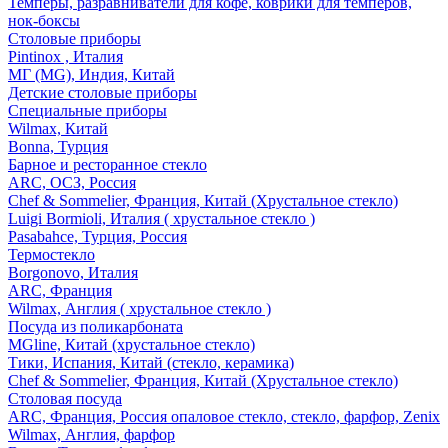
Темперы, разравниватели для кофе, коврики для темперов,
нок-боксы
Столовые приборы
Pintinox , Италия
МГ (MG), Индия, Китай
Детские столовые приборы
Специальные приборы
Wilmax, Китай
Bonna, Турция
Барное и ресторанное стекло
ARC, ОСЗ, Россия
Chef & Sommelier, Франция, Китай (Хрустальное стекло)
Luigi Bormioli, Италия ( хрустальное стекло )
Pasabahce, Турция, Россия
Термостекло
Borgonovo, Италия
ARC, Франция
Wilmax, Англия ( хрустальное стекло )
Посуда из поликарбоната
MGline, Китай (хрустальное стекло)
Тики, Испания, Китай (стекло, керамика)
Chef & Sommelier, Франция, Китай (Хрустальное стекло)
Столовая посуда
ARC, Франция, Россия опаловое стекло, стекло, фарфор, Zenix
Wilmax, Англия, фарфор