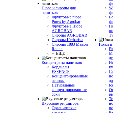
фа
Пюре и сиропы для
Wi
напитков
ф
Фруктовые пюре
Bo
Purex by Agrobar
ф
Фруктовые Пюре
По
AGROBAR
по
Сиропы AGROBAR
Т
Сиропы Herbarista
Сиропы 1883 Maison
Ножи и 
Routin
Pi
+ ЕЩЕ
М
де
Концентраты напитков
Но
Кордиалы
к
ESSENCE
С
Концентрированные
но
основы
дл
Натуральные
Ic
концентрированные
О
соки
р
То
Вкусовые регуляторы
но
Органические
по
кислоты
Ра