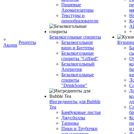
Пищевые
пе
Ароматизаторы
мя
Текстуры и
Н
пенообразователи
К
Ab
+
Безалкогольные спириты
Рецепты
Безалкогольное
Кухонн
Акции
вино и Биттеры
Ба
Безалкогольные
сы
спириты "Giffard"
О
Безалкогольный
ко
Аперитив
ба
Безалкогольные
к
спириты
Л
"DrinkSome"
С
До
ко
Ингредиенты для Bubble
дл
Tea
Си
Бамбуковые листья
бр
Джусболлы
Ко
Тапиока
п
Пики и Трубочки
и
для напитков
Я