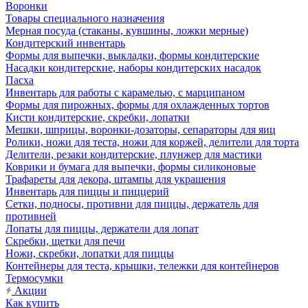
Воронки
Товары специального назначения
Мерная посуда (стаканы, кувшины, ложки мерные)
Кондитерский инвентарь
Формы для выпечки, выкладки, формы кондитерские
Насадки кондитерские, наборы кондитерских насадок
Пасха
Инвентарь для работы с карамелью, с марципаном
Формы для пирожных, формы для охлажденных тортов
Кисти кондитерские, скребки, лопатки
Мешки, шприцы, воронки-дозаторы, сепараторы для яиц
Ролики, ножи для теста, ножи для коржей, делители для торта
Делители, резаки кондитерские, плунжер для мастики
Коврики и бумага для выпечки, формы силиконовые
Трафареты для декора, штампы для украшения
Инвентарь для пиццы и пиццерий
Сетки, подносы, противни для пиццы, держатель для
противней
Лопаты для пиццы, держатели для лопат
Скребки, щетки для печи
Ножи, скребки, лопатки для пиццы
Контейнеры для теста, крышки, тележки для контейнеров
Термосумки
Акции
Как купить