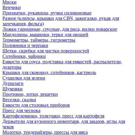
Миски
Венчики
Прихватки, рукавицы, ручки силиконовые
Разное (клипсы, крышки для СВЧ, зажигалки, рукав для
запечкания, фольга)
Ложки гарнирные, соусные, для риса, вилки поварские
Мандолины, машинки, терки для овощей
Термометры, таймеры, гигрометры
Половники и черпаки
Щетки, скребки для чистки поверхностей
Сотейники, чайники
Емкости для соуса, подставка для емкостей, распылители,
дозаторы
Крышки для сковород, сотейников, кастрюль
Сушилки для зелени
Дуршлаги
Шумовки
Противни, лотки, решетки
Веселки, скалки
Емкости для столовых приборов
Пресс для чеснока
Картофелемялки, толкушки, пресс для картофеля
Держатели для кухонного инвентаря, для заказов, иглы для
чеков
Молотки, тендерайзеры, прессы для мяса