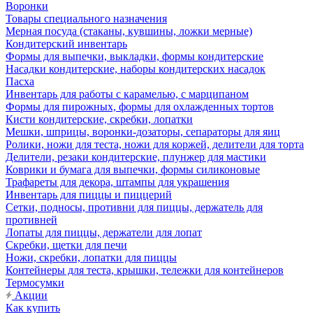
Воронки
Товары специального назначения
Мерная посуда (стаканы, кувшины, ложки мерные)
Кондитерский инвентарь
Формы для выпечки, выкладки, формы кондитерские
Насадки кондитерские, наборы кондитерских насадок
Пасха
Инвентарь для работы с карамелью, с марципаном
Формы для пирожных, формы для охлажденных тортов
Кисти кондитерские, скребки, лопатки
Мешки, шприцы, воронки-дозаторы, сепараторы для яиц
Ролики, ножи для теста, ножи для коржей, делители для торта
Делители, резаки кондитерские, плунжер для мастики
Коврики и бумага для выпечки, формы силиконовые
Трафареты для декора, штампы для украшения
Инвентарь для пиццы и пиццерий
Сетки, подносы, противни для пиццы, держатель для
противней
Лопаты для пиццы, держатели для лопат
Скребки, щетки для печи
Ножи, скребки, лопатки для пиццы
Контейнеры для теста, крышки, тележки для контейнеров
Термосумки
Акции
Как купить