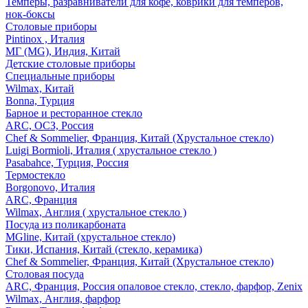
Темперы, разравниватели для кофе, коврики для темперов,
нок-боксы
Столовые приборы
Pintinox , Италия
МГ (MG), Индия, Китай
Детские столовые приборы
Специальные приборы
Wilmax, Китай
Bonna, Турция
Барное и ресторанное стекло
ARC, ОСЗ, Россия
Chef & Sommelier, Франция, Китай (Хрустальное стекло)
Luigi Bormioli, Италия ( хрустальное стекло )
Pasabahce, Турция, Россия
Термостекло
Borgonovo, Италия
ARC, Франция
Wilmax, Англия ( хрустальное стекло )
Посуда из поликарбоната
MGline, Китай (хрустальное стекло)
Тики, Испания, Китай (стекло, керамика)
Chef & Sommelier, Франция, Китай (Хрустальное стекло)
Столовая посуда
ARC, Франция, Россия опаловое стекло, стекло, фарфор, Zenix
Wilmax, Англия, фарфор