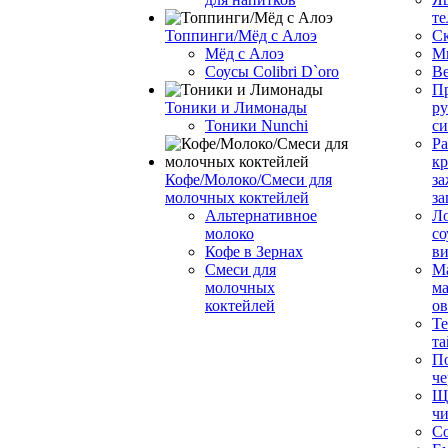
те
Топпинги/Мёд с Алоэ
С
Мёд с Алоэ
М
Соусы Colibri D`oro
В
Пр
Тоники и Лимонады
ру
Тоники Nunchi
с
Ра
к
Кофе/Молоко/Смеси для
за
молочных коктейлей
за
Альтернативное
Л
молоко
со
Кофе в Зернах
ви
Смеси для
М
молочных
ма
коктейлей
о
Т
та
П
че
Ще
чи
Со