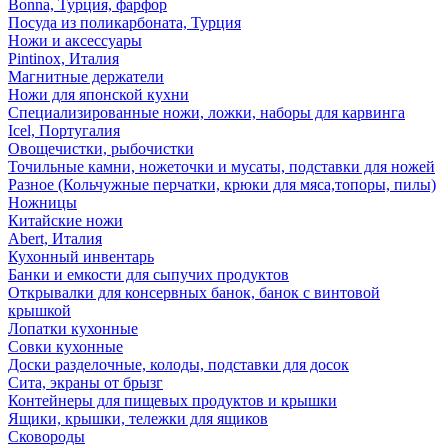
Bonna, Турция, фарфор
Посуда из поликарбоната, Турция
Ножи и аксессуары
Pintinox, Италия
Магнитные держатели
Ножи для японской кухни
Специализированные ножи, ложки, наборы для карвинга
Icel, Португалия
Овощечистки, рыбочистки
Точильные камни, ножеточки и мусаты, подставки для ножей
Разное (Кольчужные перчатки, крюки для мяса,топоры, пилы)
Ножницы
Китайские ножи
Abert, Италия
Кухонный инвентарь
Банки и емкости для сыпучих продуктов
Открывалки для консервных банок, банок с винтовой
крышкой
Лопатки кухонные
Совки кухонные
Доски разделочные, колоды, подставки для досок
Сита, экраны от брызг
Контейнеры для пищевых продуктов и крышки
Ящики, крышки, тележки для ящиков
Сковороды