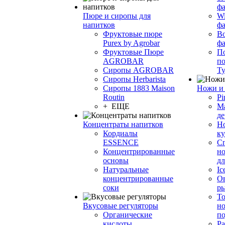
фа
Пюре и сиропы для
Wi
напитков
ф
Фруктовые пюре
Bo
Purex by Agrobar
ф
Фруктовые Пюре
По
AGROBAR
по
Сиропы AGROBAR
Т
Сиропы Herbarista
Сиропы 1883 Maison
Ножи и 
Routin
Pi
+ ЕЩЕ
М
де
Концентраты напитков
Но
Кордиалы
к
ESSENCE
С
Концентрированные
но
основы
дл
Натуральные
Ic
концентрированные
О
соки
р
То
Вкусовые регуляторы
но
Органические
по
кислоты
Ра