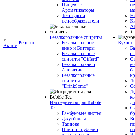
Пищевые
пе
Ароматизаторы
мя
Текстуры и
Н
пенообразователи
К
Ab
+
Безалкогольные спириты
Рецепты
Безалкогольное
Кухонн
Акции
вино и Биттеры
Ба
Безалкогольные
сы
спириты "Giffard"
О
Безалкогольный
ко
Аперитив
ба
Безалкогольные
к
спириты
Л
"DrinkSome"
С
До
ко
Ингредиенты для Bubble
дл
Tea
Си
Бамбуковые листья
бр
Джусболлы
Ко
Тапиока
п
Пики и Трубочки
и
для напитков
Я