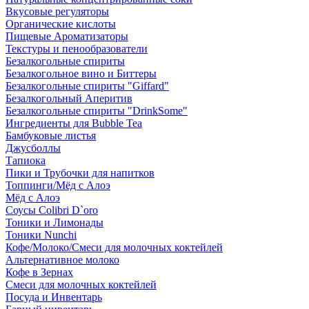
Вкусовые регуляторы
Органические кислоты
Пищевые Ароматизаторы
Текстуры и пенообразователи
Безалкогольные спириты
Безалкогольное вино и Биттеры
Безалкогольные спириты "Giffard"
Безалкогольный Аперитив
Безалкогольные спириты "DrinkSome"
Ингредиенты для Bubble Tea
Бамбуковые листья
Джусболлы
Тапиока
Пики и Трубочки для напитков
Топпинги/Мёд с Алоэ
Мёд с Алоэ
Соусы Colibri D`oro
Тоники и Лимонады
Тоники Nunchi
Кофе/Молоко/Смеси для молочных коктейлей
Альтернативное молоко
Кофе в Зернах
Смеси для молочных коктейлей
Посуда и Инвентарь