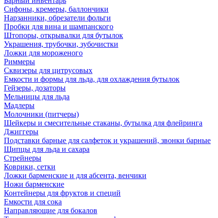
Барный инвентарь
Сифоны, кремеры, баллончики
Нарзанники, обрезатели фольги
Пробки для вина и шампанского
Штопоры, открывалки для бутылок
Украшения, трубочки, зубочистки
Ложки для мороженого
Риммеры
Сквизеры для цитрусовых
Емкости и формы для льда, для охлаждения бутылок
Гейзеры, дозаторы
Мельницы для льда
Мадлеры
Молочники (питчеры)
Шейкеры и смесительные стаканы, бутылка для флейринга
Джиггеры
Подставки барные для салфеток и украшений, звонки барные
Щипцы для льда и сахара
Стрейнеры
Коврики, сетки
Ложки барменские и для абсента, венчики
Ножи барменские
Контейнеры для фруктов и специй
Емкости для сока
Направляющие для бокалов