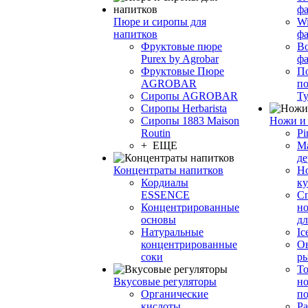
фа
Пюре и сиропы для
Wi
напитков
ф
Фруктовые пюре
Bo
Purex by Agrobar
ф
Фруктовые Пюре
По
AGROBAR
по
Сиропы AGROBAR
Т
Сиропы Herbarista
Сиропы 1883 Maison
Ножи и 
Routin
Pi
+ ЕЩЕ
М
де
Концентраты напитков
Но
Кордиалы
к
ESSENCE
С
Концентрированные
но
основы
дл
Натуральные
Ic
концентрированные
О
соки
р
То
Вкусовые регуляторы
но
Органические
по
кислоты
Ра