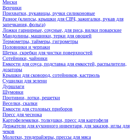
Миски
Венчики
Прихватки, рукавицы, ручки силиконовые
Разное (клипсы, крышки для СВЧ, зажигалки, рукав для
запечкания, фольга)
Ложки гарнирные, соусные, для риса, вилки поварские
Мандолины, машинки, терки для овощей
Термометры, таймеры, гигрометры
Половники и черпаки
Щетки, скребки для чистки поверхностей
Сотейники, чайники
Емкости для соуса, подставка для емкостей, распылители,
дозаторы
Крышки для сковород, сотейников, кастрюль
Сушилки для зелени
Дуршлаги
Шумовки
Противни, лотки, решетки
Веселки, скалки
Емкости для столовых приборов
Пресс для чеснока
Картофелемялки, толкушки, пресс для картофеля
Держатели для кухонного инвентаря, для заказов, иглы для
чеков
Молотки, тендерайзеры, прессы для мяса