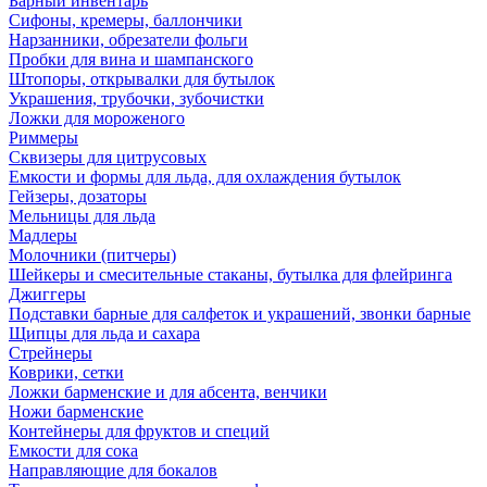
Барный инвентарь
Сифоны, кремеры, баллончики
Нарзанники, обрезатели фольги
Пробки для вина и шампанского
Штопоры, открывалки для бутылок
Украшения, трубочки, зубочистки
Ложки для мороженого
Риммеры
Сквизеры для цитрусовых
Емкости и формы для льда, для охлаждения бутылок
Гейзеры, дозаторы
Мельницы для льда
Мадлеры
Молочники (питчеры)
Шейкеры и смесительные стаканы, бутылка для флейринга
Джиггеры
Подставки барные для салфеток и украшений, звонки барные
Щипцы для льда и сахара
Стрейнеры
Коврики, сетки
Ложки барменские и для абсента, венчики
Ножи барменские
Контейнеры для фруктов и специй
Емкости для сока
Направляющие для бокалов