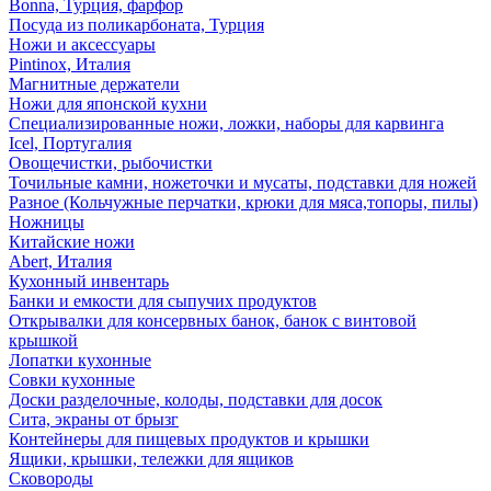
Bonna, Турция, фарфор
Посуда из поликарбоната, Турция
Ножи и аксессуары
Pintinox, Италия
Магнитные держатели
Ножи для японской кухни
Специализированные ножи, ложки, наборы для карвинга
Icel, Португалия
Овощечистки, рыбочистки
Точильные камни, ножеточки и мусаты, подставки для ножей
Разное (Кольчужные перчатки, крюки для мяса,топоры, пилы)
Ножницы
Китайские ножи
Abert, Италия
Кухонный инвентарь
Банки и емкости для сыпучих продуктов
Открывалки для консервных банок, банок с винтовой
крышкой
Лопатки кухонные
Совки кухонные
Доски разделочные, колоды, подставки для досок
Сита, экраны от брызг
Контейнеры для пищевых продуктов и крышки
Ящики, крышки, тележки для ящиков
Сковороды