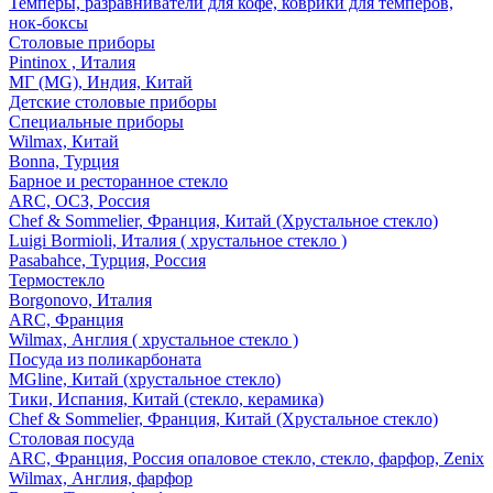
Темперы, разравниватели для кофе, коврики для темперов,
нок-боксы
Столовые приборы
Pintinox , Италия
МГ (MG), Индия, Китай
Детские столовые приборы
Специальные приборы
Wilmax, Китай
Bonna, Турция
Барное и ресторанное стекло
ARC, ОСЗ, Россия
Chef & Sommelier, Франция, Китай (Хрустальное стекло)
Luigi Bormioli, Италия ( хрустальное стекло )
Pasabahce, Турция, Россия
Термостекло
Borgonovo, Италия
ARC, Франция
Wilmax, Англия ( хрустальное стекло )
Посуда из поликарбоната
MGline, Китай (хрустальное стекло)
Тики, Испания, Китай (стекло, керамика)
Chef & Sommelier, Франция, Китай (Хрустальное стекло)
Столовая посуда
ARC, Франция, Россия опаловое стекло, стекло, фарфор, Zenix
Wilmax, Англия, фарфор