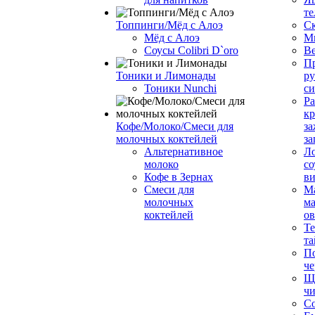
те
Топпинги/Мёд с Алоэ
С
Мёд с Алоэ
М
Соусы Colibri D`oro
В
Пр
Тоники и Лимонады
ру
Тоники Nunchi
с
Ра
к
Кофе/Молоко/Смеси для
за
молочных коктейлей
за
Альтернативное
Л
молоко
со
Кофе в Зернах
ви
Смеси для
М
молочных
ма
коктейлей
о
Т
та
П
че
Ще
чи
Со