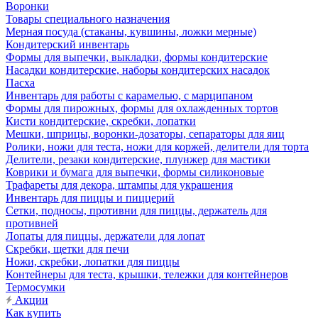
Воронки
Товары специального назначения
Мерная посуда (стаканы, кувшины, ложки мерные)
Кондитерский инвентарь
Формы для выпечки, выкладки, формы кондитерские
Насадки кондитерские, наборы кондитерских насадок
Пасха
Инвентарь для работы с карамелью, с марципаном
Формы для пирожных, формы для охлажденных тортов
Кисти кондитерские, скребки, лопатки
Мешки, шприцы, воронки-дозаторы, сепараторы для яиц
Ролики, ножи для теста, ножи для коржей, делители для торта
Делители, резаки кондитерские, плунжер для мастики
Коврики и бумага для выпечки, формы силиконовые
Трафареты для декора, штампы для украшения
Инвентарь для пиццы и пиццерий
Сетки, подносы, противни для пиццы, держатель для
противней
Лопаты для пиццы, держатели для лопат
Скребки, щетки для печи
Ножи, скребки, лопатки для пиццы
Контейнеры для теста, крышки, тележки для контейнеров
Термосумки
Акции
Как купить