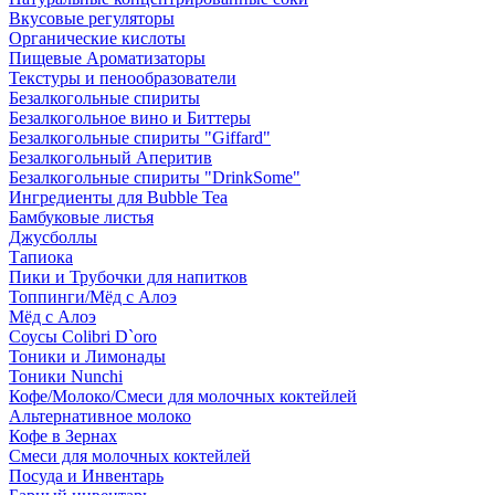
Вкусовые регуляторы
Органические кислоты
Пищевые Ароматизаторы
Текстуры и пенообразователи
Безалкогольные спириты
Безалкогольное вино и Биттеры
Безалкогольные спириты "Giffard"
Безалкогольный Аперитив
Безалкогольные спириты "DrinkSome"
Ингредиенты для Bubble Tea
Бамбуковые листья
Джусболлы
Тапиока
Пики и Трубочки для напитков
Топпинги/Мёд с Алоэ
Мёд с Алоэ
Соусы Colibri D`oro
Тоники и Лимонады
Тоники Nunchi
Кофе/Молоко/Смеси для молочных коктейлей
Альтернативное молоко
Кофе в Зернах
Смеси для молочных коктейлей
Посуда и Инвентарь