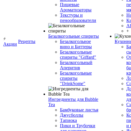
Пищевые
пе
Ароматизаторы
мя
Текстуры и
Н
пенообразователи
К
Ab
+
Безалкогольные спириты
Рецепты
Безалкогольное
Кухонн
Акции
вино и Биттеры
Ба
Безалкогольные
сы
спириты "Giffard"
О
Безалкогольный
ко
Аперитив
ба
Безалкогольные
к
спириты
Л
"DrinkSome"
С
До
ко
Ингредиенты для Bubble
дл
Tea
Си
Бамбуковые листья
бр
Джусболлы
Ко
Тапиока
п
Пики и Трубочки
и
для напитков
Я