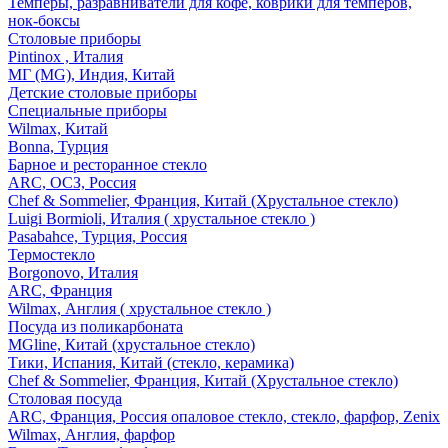
Темперы, разравниватели для кофе, коврики для темперов,
нок-боксы
Столовые приборы
Pintinox , Италия
МГ (MG), Индия, Китай
Детские столовые приборы
Специальные приборы
Wilmax, Китай
Bonna, Турция
Барное и ресторанное стекло
ARC, ОСЗ, Россия
Chef & Sommelier, Франция, Китай (Хрустальное стекло)
Luigi Bormioli, Италия ( хрустальное стекло )
Pasabahce, Турция, Россия
Термостекло
Borgonovo, Италия
ARC, Франция
Wilmax, Англия ( хрустальное стекло )
Посуда из поликарбоната
MGline, Китай (хрустальное стекло)
Тики, Испания, Китай (стекло, керамика)
Chef & Sommelier, Франция, Китай (Хрустальное стекло)
Столовая посуда
ARC, Франция, Россия опаловое стекло, стекло, фарфор, Zenix
Wilmax, Англия, фарфор