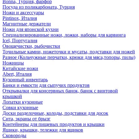
Bonna, Турция, фарфор
Посуда из поликарбоната, Турция
Ножи и аксессуары
Pintinox, Италия
Магнитные держатели
Ножи для японской кухни
Специализированные ножи, ложки, наборы для карвинга
Icel, Португалия
Овощечистки, рыбочистки
Точильные камни, ножеточки и мусаты, подставки для ножей
Разное (Кольчужные перчатки, крюки для мяса,топоры, пилы)
Ножницы
Китайские ножи
Abert, Италия
Кухонный инвентарь
Банки и емкости для сыпучих продуктов
Открывалки для консервных банок, банок с винтовой
крышкой
Лопатки кухонные
Совки кухонные
Доски разделочные, колоды, подставки для досок
Сита, экраны от брызг
Контейнеры для пищевых продуктов и крышки
Ящики, крышки, тележки для ящиков
Сковороды