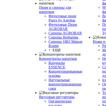
фа
Пюре и сиропы для
Wi
напитков
ф
Фруктовые пюре
Bo
Purex by Agrobar
ф
Фруктовые Пюре
По
AGROBAR
по
Сиропы AGROBAR
Т
Сиропы Herbarista
Сиропы 1883 Maison
Ножи и 
Routin
Pi
+ ЕЩЕ
М
де
Концентраты напитков
Но
Кордиалы
к
ESSENCE
С
Концентрированные
но
основы
дл
Натуральные
Ic
концентрированные
О
соки
р
То
Вкусовые регуляторы
но
Органические
по
кислоты
Ра