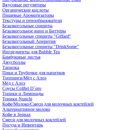
Вкусовые регуляторы
Органические кислоты
Пищевые Ароматизаторы
Текстуры и пенообразователи
Безалкогольные спириты
Безалкогольное вино и Биттеры
Безалкогольные спириты "Giffard"
Безалкогольный Аперитив
Безалкогольные спириты "DrinkSome"
Ингредиенты для Bubble Tea
Бамбуковые листья
Джусболлы
Тапиока
Пики и Трубочки для напитков
Топпинги/Мёд с Алоэ
Мёд с Алоэ
Соусы Colibri D`oro
Тоники и Лимонады
Тоники Nunchi
Кофе/Молоко/Смеси для молочных коктейлей
Альтернативное молоко
Кофе в Зернах
Смеси для молочных коктейлей
Посуда и Инвентарь