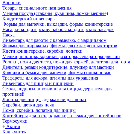
Воронки
Товары специального назначения
Мерная посуда (стаканы, кувшины, ложки мерные)
Кондитерский инвентарь
Формы для выпечки, выкладки, формы кондитерские
Насадки кондитерские, наборы кондитерских насадок
Пасха
Инвентарь для работы с карамелью, с марципаном
Формы для пирожных, формы для охлажденных тортов
Кисти кондитерские, скребки, лопатки
Мешки, шприцы, воронки-дозаторы, сепараторы для яиц
Ролики, ножи для теста, ножи для коржей, делители для торта
Делители, резаки кондитерские, плунжер для мастики
Коврики и бумага для выпечки, формы силиконовые
Трафареты для декора, штампы для украшения
Инвентарь для пиццы и пиццерий
Сетки, подносы, противни для пиццы, держатель для
противней
Лопаты для пиццы, держатели для лопат
Скребки, щетки для печи
Ножи, скребки, лопатки для пиццы
Контейнеры для теста, крышки, тележки для контейнеров
Термосумки
Акции
Как купить