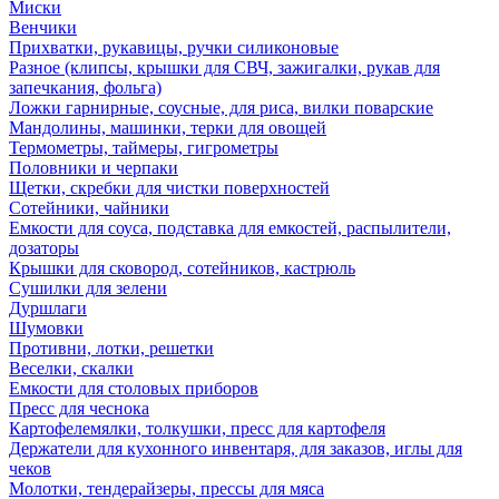
Миски
Венчики
Прихватки, рукавицы, ручки силиконовые
Разное (клипсы, крышки для СВЧ, зажигалки, рукав для
запечкания, фольга)
Ложки гарнирные, соусные, для риса, вилки поварские
Мандолины, машинки, терки для овощей
Термометры, таймеры, гигрометры
Половники и черпаки
Щетки, скребки для чистки поверхностей
Сотейники, чайники
Емкости для соуса, подставка для емкостей, распылители,
дозаторы
Крышки для сковород, сотейников, кастрюль
Сушилки для зелени
Дуршлаги
Шумовки
Противни, лотки, решетки
Веселки, скалки
Емкости для столовых приборов
Пресс для чеснока
Картофелемялки, толкушки, пресс для картофеля
Держатели для кухонного инвентаря, для заказов, иглы для
чеков
Молотки, тендерайзеры, прессы для мяса