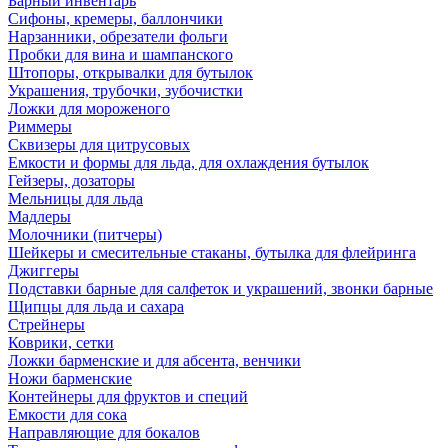
Барный инвентарь
Сифоны, кремеры, баллончики
Нарзанники, обрезатели фольги
Пробки для вина и шампанского
Штопоры, открывалки для бутылок
Украшения, трубочки, зубочистки
Ложки для мороженого
Риммеры
Сквизеры для цитрусовых
Емкости и формы для льда, для охлаждения бутылок
Гейзеры, дозаторы
Мельницы для льда
Мадлеры
Молочники (питчеры)
Шейкеры и смесительные стаканы, бутылка для флейринга
Джиггеры
Подставки барные для салфеток и украшений, звонки барные
Щипцы для льда и сахара
Стрейнеры
Коврики, сетки
Ложки барменские и для абсента, венчики
Ножи барменские
Контейнеры для фруктов и специй
Емкости для сока
Направляющие для бокалов