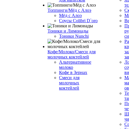
те
Топпинги/Мёд с Алоэ
С
Мёд с Алоэ
М
Соусы Colibri D`oro
В
Пр
Тоники и Лимонады
ру
Тоники Nunchi
с
Ра
к
Кофе/Молоко/Смеси для
за
молочных коктейлей
за
Альтернативное
Л
молоко
со
Кофе в Зернах
ви
Смеси для
М
молочных
ма
коктейлей
о
Т
та
П
че
Ще
чи
Со