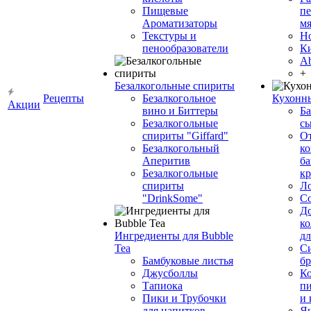
Пищевые
пе
Ароматизаторы
мя
Текстуры и
Н
пенообразователи
К
Ab
+
Безалкогольные спириты
Рецепты
Безалкогольное
Кухонн
Акции
вино и Биттеры
Ба
Безалкогольные
сы
спириты "Giffard"
О
Безалкогольный
ко
Аперитив
ба
Безалкогольные
к
спириты
Л
"DrinkSome"
С
До
ко
Ингредиенты для Bubble
дл
Tea
Си
Бамбуковые листья
бр
Джусболлы
Ко
Тапиока
п
Пики и Трубочки
и
для напитков
Я