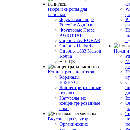
фа
Пюре и сиропы для
Wi
напитков
ф
Фруктовые пюре
Bo
Purex by Agrobar
ф
Фруктовые Пюре
По
AGROBAR
по
Сиропы AGROBAR
Т
Сиропы Herbarista
Сиропы 1883 Maison
Ножи и 
Routin
Pi
+ ЕЩЕ
М
де
Концентраты напитков
Но
Кордиалы
к
ESSENCE
С
Концентрированные
но
основы
дл
Натуральные
Ic
концентрированные
О
соки
р
То
Вкусовые регуляторы
но
Органические
по
кислоты
Ра