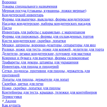
Воронки
Товары специального назначения
Мерная посуда (стаканы, кувшины, ложки мерные)
Кондитерский инвентарь
Формы для выпечки, выкладки, формы кондитерские
Насадки кондитерские, наборы кондитерских насадок
Пасха
Инвентарь для работы с карамелью, с марципаном
Формы для пирожных, формы для охлажденных тортов
Кисти кондитерские, скребки, лопатки
Мешки, шприцы, воронки-дозаторы, сепараторы для яиц
Ролики, ножи для теста, ножи для коржей, делители для торта
Делители, резаки кондитерские, плунжер для мастики
Коврики и бумага для выпечки, формы силиконовые
Трафареты для декора, штампы для украшения
Инвентарь для пиццы и пиццерий
Сетки, подносы, противни для пиццы, держатель для
противней
Лопаты для пиццы, держатели для лопат
Скребки, щетки для печи
Ножи, скребки, лопатки для пиццы
Контейнеры для теста, крышки, тележки для контейнеров
Термосумки
Акции
Как купить