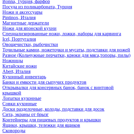
Bonna, Турция, фарфор
Посуда из поликарбоната, Турция
Ножи и аксессуары
Pintinox, Италия
Магнитные держатели
Ножи для японской кухни
Специализированные ножи, ложки, наборы для карвинга
Icel, Португалия
Овощечистки, рыбочистки
Точильные камни, ножеточки и мусаты, подставки для ножей
Разное (Кольчужные перчатки, крюки для мяса,топоры, пилы)
Ножницы
Китайские ножи
Abert, Италия
Кухонный инвентарь
Банки и емкости для сыпучих продуктов
Открывалки для консервных банок, банок с винтовой
крышкой
Лопатки кухонные
Совки кухонные
Доски разделочные, колоды, подставки для досок
Сита, экраны от брызг
Контейнеры для пищевых продуктов и крышки
Ящики, крышки, тележки для ящиков
Сковороды