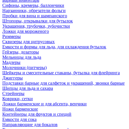
Барный инвентарь
Сифоны, кремеры, баллончики
Нарзанники, обрезатели фольги
Пробки для вина и шампанского
Штопоры, открывалки для бутылок
Украшения, трубочки, зубочистки
Ложки для мороженого
Риммеры
Сквизеры для цитрусовых
Емкости и формы для льда, для охлаждения бутылок
Гейзеры, дозаторы
Мельницы для льда
Мадлеры
Молочники (питчеры)
Шейкеры и смесительные стаканы, бутылка для флейринга
Джиггеры
Подставки барные для салфеток и украшений, звонки барные
Щипцы для льда и сахара
Стрейнеры
Коврики, сетки
Ложки барменские и для абсента, венчики
Ножи барменские
Контейнеры для фруктов и специй
Емкости для сока
Направляющие для бокалов