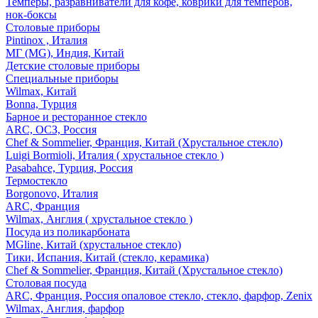
Темперы, разравниватели для кофе, коврики для темперов,
нок-боксы
Столовые приборы
Pintinox , Италия
МГ (MG), Индия, Китай
Детские столовые приборы
Специальные приборы
Wilmax, Китай
Bonna, Турция
Барное и ресторанное стекло
ARC, ОСЗ, Россия
Chef & Sommelier, Франция, Китай (Хрустальное стекло)
Luigi Bormioli, Италия ( хрустальное стекло )
Pasabahce, Турция, Россия
Термостекло
Borgonovo, Италия
ARC, Франция
Wilmax, Англия ( хрустальное стекло )
Посуда из поликарбоната
MGline, Китай (хрустальное стекло)
Тики, Испания, Китай (стекло, керамика)
Chef & Sommelier, Франция, Китай (Хрустальное стекло)
Столовая посуда
ARC, Франция, Россия опаловое стекло, стекло, фарфор, Zenix
Wilmax, Англия, фарфор