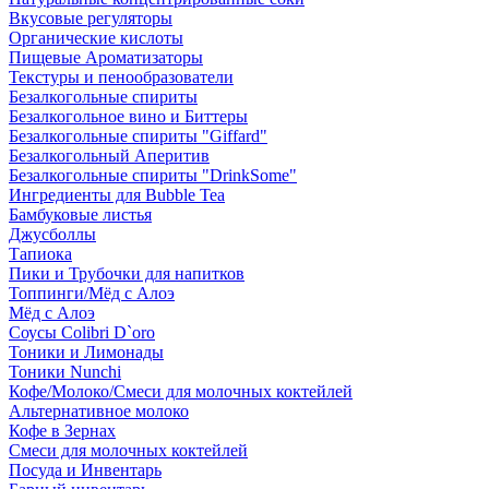
Вкусовые регуляторы
Органические кислоты
Пищевые Ароматизаторы
Текстуры и пенообразователи
Безалкогольные спириты
Безалкогольное вино и Биттеры
Безалкогольные спириты "Giffard"
Безалкогольный Аперитив
Безалкогольные спириты "DrinkSome"
Ингредиенты для Bubble Tea
Бамбуковые листья
Джусболлы
Тапиока
Пики и Трубочки для напитков
Топпинги/Мёд с Алоэ
Мёд с Алоэ
Соусы Colibri D`oro
Тоники и Лимонады
Тоники Nunchi
Кофе/Молоко/Смеси для молочных коктейлей
Альтернативное молоко
Кофе в Зернах
Смеси для молочных коктейлей
Посуда и Инвентарь