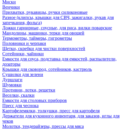
Миски
Венчики
Прихватки, рукавицы, ручки силиконовые
Разное (клипсы, крышки для СВЧ, зажигалки, рукав для
запечкания, фольга)
Ложки гарнирные, соусные, для риса, вилки поварские
Мандолины, машинки, терки для овощей
Термометры, таймеры, гигрометры
Половники и черпаки
Щетки, скребки для чистки поверхностей
Сотейники, чайники
Емкости для соуса, подставка для емкостей, распылители,
дозаторы
Крышки для сковород, сотейников, кастрюль
Сушилки для зелени
Дуршлаги
Шумовки
Противни, лотки, решетки
Веселки, скалки
Емкости для столовых приборов
Пресс для чеснока
Картофелемялки, толкушки, пресс для картофеля
Держатели для кухонного инвентаря, для заказов, иглы для
чеков
Молотки, тендерайзеры, прессы для мяса