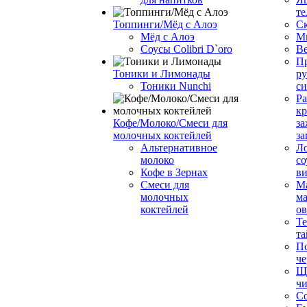
те
Топпинги/Мёд с Алоэ
С
Мёд с Алоэ
М
Соусы Colibri D`oro
В
Пр
Тоники и Лимонады
ру
Тоники Nunchi
с
Ра
к
Кофе/Молоко/Смеси для
за
молочных коктейлей
за
Альтернативное
Л
молоко
со
Кофе в Зернах
ви
Смеси для
М
молочных
ма
коктейлей
о
Т
та
П
че
Ще
чи
Со