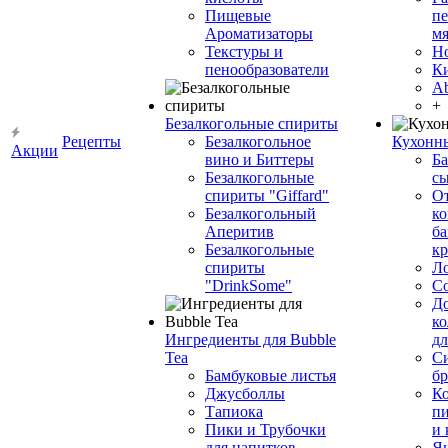
Пищевые
пе
Ароматизаторы
мя
Текстуры и
Н
пенообразователи
К
Ab
+
Безалкогольные спириты
Рецепты
Безалкогольное
Кухонн
Акции
вино и Биттеры
Ба
Безалкогольные
сы
спириты "Giffard"
О
Безалкогольный
ко
Аперитив
ба
Безалкогольные
к
спириты
Л
"DrinkSome"
С
До
ко
Ингредиенты для Bubble
дл
Tea
Си
Бамбуковые листья
бр
Джусболлы
Ко
Тапиока
п
Пики и Трубочки
и
для напитков
Я