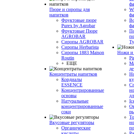
фа
Пюре и сиропы для
Wi
напитков
ф
Фруктовые пюре
Bo
Purex by Agrobar
ф
Фруктовые Пюре
По
AGROBAR
по
Сиропы AGROBAR
Т
Сиропы Herbarista
Сиропы 1883 Maison
Ножи и 
Routin
Pi
+ ЕЩЕ
М
де
Концентраты напитков
Но
Кордиалы
к
ESSENCE
С
Концентрированные
но
основы
дл
Натуральные
Ic
концентрированные
О
соки
р
То
Вкусовые регуляторы
но
Органические
по
кислоты
Ра