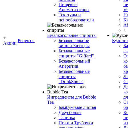
Пищевые
пе
Ароматизаторы
мя
Текстуры и
Н
пенообразователи
К
Ab
+
Безалкогольные спириты
Рецепты
Безалкогольное
Кухонн
Акции
вино и Биттеры
Ба
Безалкогольные
сы
спириты "Giffard"
О
Безалкогольный
ко
Аперитив
ба
Безалкогольные
к
спириты
Л
"DrinkSome"
С
До
ко
Ингредиенты для Bubble
дл
Tea
Си
Бамбуковые листья
бр
Джусболлы
Ко
Тапиока
п
Пики и Трубочки
и
для напитков
Я