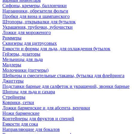
Барный инвентарь
Сифоны, кремеры, баллончики
Нарзанники, обрезатели фольги
Пробки для вина и шампанского
Штопоры, открывалки для бутылок
Украшения, трубочки, зубочистки
Ложки для мороженого
Риммеры
Сквизеры для цитрусовых
Емкости и формы для льда, для охлаждения бутылок
Гейзеры, дозаторы
Мельницы для льда
Мадлеры
Молочники (питчеры)
Шейкеры и смесительные стаканы, бутылка для флейринга
Джиггеры
Подставки барные для салфеток и украшений, звонки барные
Щипцы для льда и сахара
Стрейнеры
Коврики, сетки
Ложки барменские и для абсента, венчики
Ножи барменские
Контейнеры для фруктов и специй
Емкости для сока
Направляющие для бокалов