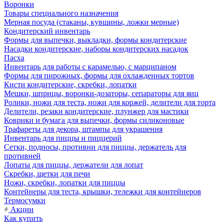
Воронки
Товары специального назначения
Мерная посуда (стаканы, кувшины, ложки мерные)
Кондитерский инвентарь
Формы для выпечки, выкладки, формы кондитерские
Насадки кондитерские, наборы кондитерских насадок
Пасха
Инвентарь для работы с карамелью, с марципаном
Формы для пирожных, формы для охлажденных тортов
Кисти кондитерские, скребки, лопатки
Мешки, шприцы, воронки-дозаторы, сепараторы для яиц
Ролики, ножи для теста, ножи для коржей, делители для торта
Делители, резаки кондитерские, плунжер для мастики
Коврики и бумага для выпечки, формы силиконовые
Трафареты для декора, штампы для украшения
Инвентарь для пиццы и пиццерий
Сетки, подносы, противни для пиццы, держатель для
противней
Лопаты для пиццы, держатели для лопат
Скребки, щетки для печи
Ножи, скребки, лопатки для пиццы
Контейнеры для теста, крышки, тележки для контейнеров
Термосумки
Акции
Как купить