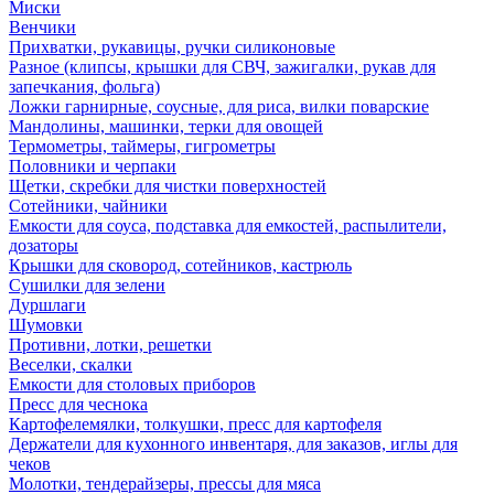
Миски
Венчики
Прихватки, рукавицы, ручки силиконовые
Разное (клипсы, крышки для СВЧ, зажигалки, рукав для
запечкания, фольга)
Ложки гарнирные, соусные, для риса, вилки поварские
Мандолины, машинки, терки для овощей
Термометры, таймеры, гигрометры
Половники и черпаки
Щетки, скребки для чистки поверхностей
Сотейники, чайники
Емкости для соуса, подставка для емкостей, распылители,
дозаторы
Крышки для сковород, сотейников, кастрюль
Сушилки для зелени
Дуршлаги
Шумовки
Противни, лотки, решетки
Веселки, скалки
Емкости для столовых приборов
Пресс для чеснока
Картофелемялки, толкушки, пресс для картофеля
Держатели для кухонного инвентаря, для заказов, иглы для
чеков
Молотки, тендерайзеры, прессы для мяса