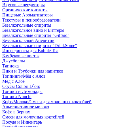
Вкусовые регуляторы
Органические кислоты
Пищевые Ароматизаторы
Текстуры и пенообразователи
Безалкогольные спириты
Безалкогольное вино и Биттеры
Безалкогольные спириты "Giffard"
Безалкогольный Аперитив
Безалкогольные спириты "DrinkSome"
Ингредиенты для Bubble Tea
Бамбуковые листья
Джусболлы
Тапиока
Пики и Трубочки для напитков
Топпинги/Мёд с Алоэ
Мёд с Алоэ
Соусы Colibri D`oro
Тоники и Лимонады
Тоники Nunchi
Кофе/Молоко/Смеси для молочных коктейлей
Альтернативное молоко
Кофе в Зернах
Смеси для молочных коктейлей
Посуда и Инвентарь