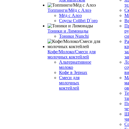
те
Топпинги/Мёд с Алоэ
С
Мёд с Алоэ
М
Соусы Colibri D`oro
В
Пр
Тоники и Лимонады
ру
Тоники Nunchi
с
Ра
к
Кофе/Молоко/Смеси для
за
молочных коктейлей
за
Альтернативное
Л
молоко
со
Кофе в Зернах
ви
Смеси для
М
молочных
ма
коктейлей
о
Т
та
П
че
Ще
чи
Со