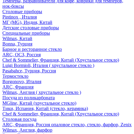
Темперы, разравниватели для кофе, коврики для темперов,
нок-боксы
Столовые приборы
Pintinox , Италия
МГ (MG), Индия, Китай
Детские столовые приборы
Специальные приборы
Wilmax, Китай
Bonna, Турция
Барное и ресторанное стекло
ARC, ОСЗ, Россия
Chef & Sommelier, Франция, Китай (Хрустальное стекло)
Luigi Bormioli, Италия ( хрустальное стекло )
Pasabahce, Турция, Россия
Термостекло
Borgonovo, Италия
ARC, Франция
Wilmax, Англия ( хрустальное стекло )
Посуда из поликарбоната
MGline, Китай (хрустальное стекло)
Тики, Испания, Китай (стекло, керамика)
Chef & Sommelier, Франция, Китай (Хрустальное стекло)
Столовая посуда
ARC, Франция, Россия опаловое стекло, стекло, фарфор, Zenix
Wilmax, Англия, фарфор