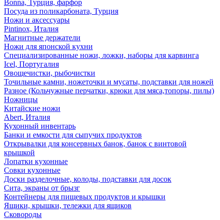
Bonna, Турция, фарфор
Посуда из поликарбоната, Турция
Ножи и аксессуары
Pintinox, Италия
Магнитные держатели
Ножи для японской кухни
Специализированные ножи, ложки, наборы для карвинга
Icel, Португалия
Овощечистки, рыбочистки
Точильные камни, ножеточки и мусаты, подставки для ножей
Разное (Кольчужные перчатки, крюки для мяса,топоры, пилы)
Ножницы
Китайские ножи
Abert, Италия
Кухонный инвентарь
Банки и емкости для сыпучих продуктов
Открывалки для консервных банок, банок с винтовой
крышкой
Лопатки кухонные
Совки кухонные
Доски разделочные, колоды, подставки для досок
Сита, экраны от брызг
Контейнеры для пищевых продуктов и крышки
Ящики, крышки, тележки для ящиков
Сковороды