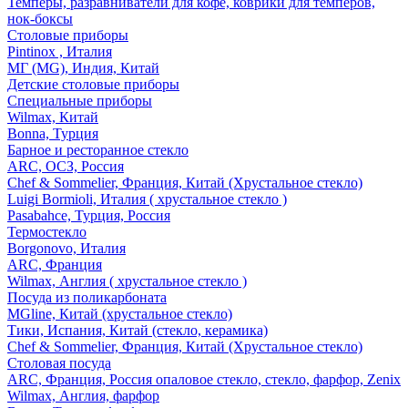
Темперы, разравниватели для кофе, коврики для темперов,
нок-боксы
Столовые приборы
Pintinox , Италия
МГ (MG), Индия, Китай
Детские столовые приборы
Специальные приборы
Wilmax, Китай
Bonna, Турция
Барное и ресторанное стекло
ARC, ОСЗ, Россия
Chef & Sommelier, Франция, Китай (Хрустальное стекло)
Luigi Bormioli, Италия ( хрустальное стекло )
Pasabahce, Турция, Россия
Термостекло
Borgonovo, Италия
ARC, Франция
Wilmax, Англия ( хрустальное стекло )
Посуда из поликарбоната
MGline, Китай (хрустальное стекло)
Тики, Испания, Китай (стекло, керамика)
Chef & Sommelier, Франция, Китай (Хрустальное стекло)
Столовая посуда
ARC, Франция, Россия опаловое стекло, стекло, фарфор, Zenix
Wilmax, Англия, фарфор