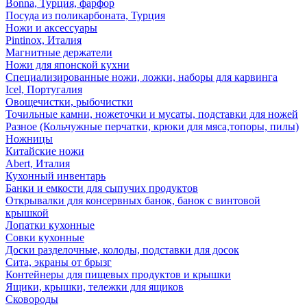
Bonna, Турция, фарфор
Посуда из поликарбоната, Турция
Ножи и аксессуары
Pintinox, Италия
Магнитные держатели
Ножи для японской кухни
Специализированные ножи, ложки, наборы для карвинга
Icel, Португалия
Овощечистки, рыбочистки
Точильные камни, ножеточки и мусаты, подставки для ножей
Разное (Кольчужные перчатки, крюки для мяса,топоры, пилы)
Ножницы
Китайские ножи
Abert, Италия
Кухонный инвентарь
Банки и емкости для сыпучих продуктов
Открывалки для консервных банок, банок с винтовой
крышкой
Лопатки кухонные
Совки кухонные
Доски разделочные, колоды, подставки для досок
Сита, экраны от брызг
Контейнеры для пищевых продуктов и крышки
Ящики, крышки, тележки для ящиков
Сковороды