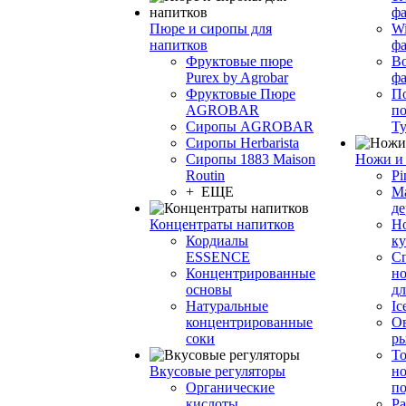
фа
Пюре и сиропы для
Wi
напитков
ф
Фруктовые пюре
Bo
Purex by Agrobar
ф
Фруктовые Пюре
По
AGROBAR
по
Сиропы AGROBAR
Т
Сиропы Herbarista
Сиропы 1883 Maison
Ножи и 
Routin
Pi
+ ЕЩЕ
М
де
Концентраты напитков
Но
Кордиалы
к
ESSENCE
С
Концентрированные
но
основы
дл
Натуральные
Ic
концентрированные
О
соки
р
То
Вкусовые регуляторы
но
Органические
по
кислоты
Ра