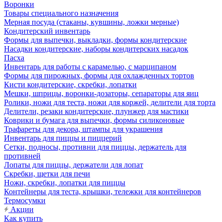
Воронки
Товары специального назначения
Мерная посуда (стаканы, кувшины, ложки мерные)
Кондитерский инвентарь
Формы для выпечки, выкладки, формы кондитерские
Насадки кондитерские, наборы кондитерских насадок
Пасха
Инвентарь для работы с карамелью, с марципаном
Формы для пирожных, формы для охлажденных тортов
Кисти кондитерские, скребки, лопатки
Мешки, шприцы, воронки-дозаторы, сепараторы для яиц
Ролики, ножи для теста, ножи для коржей, делители для торта
Делители, резаки кондитерские, плунжер для мастики
Коврики и бумага для выпечки, формы силиконовые
Трафареты для декора, штампы для украшения
Инвентарь для пиццы и пиццерий
Сетки, подносы, противни для пиццы, держатель для
противней
Лопаты для пиццы, держатели для лопат
Скребки, щетки для печи
Ножи, скребки, лопатки для пиццы
Контейнеры для теста, крышки, тележки для контейнеров
Термосумки
Акции
Как купить