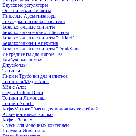
Вкусовые регуляторы
Органические кислоты
Пищевые Ароматизаторы
Текстуры и пенообразователи
Безалкогольные спириты
Безалкогольное вино и Биттеры
Безалкогольные спириты "Giffard"
Безалкогольный Аперитив
Безалкогольные спириты "DrinkSome"
Ингредиенты для Bubble Tea
Бамбуковые листья
Джусболлы
Тапиока
Пики и Трубочки для напитков
Топпинги/Мёд с Алоэ
Мёд с Алоэ
Соусы Colibri D`oro
Тоники и Лимонады
Тоники Nunchi
Кофе/Молоко/Смеси для молочных коктейлей
Альтернативное молоко
Кофе в Зернах
Смеси для молочных коктейлей
Посуда и Инвентарь