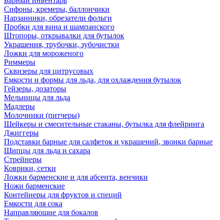
Барный инвентарь
Сифоны, кремеры, баллончики
Нарзанники, обрезатели фольги
Пробки для вина и шампанского
Штопоры, открывалки для бутылок
Украшения, трубочки, зубочистки
Ложки для мороженого
Риммеры
Сквизеры для цитрусовых
Емкости и формы для льда, для охлаждения бутылок
Гейзеры, дозаторы
Мельницы для льда
Мадлеры
Молочники (питчеры)
Шейкеры и смесительные стаканы, бутылка для флейринга
Джиггеры
Подставки барные для салфеток и украшений, звонки барные
Щипцы для льда и сахара
Стрейнеры
Коврики, сетки
Ложки барменские и для абсента, венчики
Ножи барменские
Контейнеры для фруктов и специй
Емкости для сока
Направляющие для бокалов