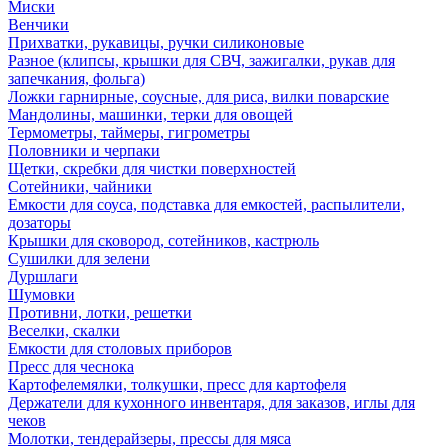
Миски
Венчики
Прихватки, рукавицы, ручки силиконовые
Разное (клипсы, крышки для СВЧ, зажигалки, рукав для
запечкания, фольга)
Ложки гарнирные, соусные, для риса, вилки поварские
Мандолины, машинки, терки для овощей
Термометры, таймеры, гигрометры
Половники и черпаки
Щетки, скребки для чистки поверхностей
Сотейники, чайники
Емкости для соуса, подставка для емкостей, распылители,
дозаторы
Крышки для сковород, сотейников, кастрюль
Сушилки для зелени
Дуршлаги
Шумовки
Противни, лотки, решетки
Веселки, скалки
Емкости для столовых приборов
Пресс для чеснока
Картофелемялки, толкушки, пресс для картофеля
Держатели для кухонного инвентаря, для заказов, иглы для
чеков
Молотки, тендерайзеры, прессы для мяса