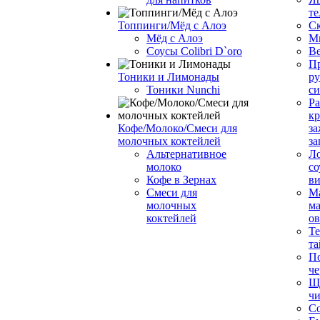
те
Топпинги/Мёд с Алоэ
С
Мёд с Алоэ
М
Соусы Colibri D`oro
В
Пр
Тоники и Лимонады
ру
Тоники Nunchi
с
Ра
к
Кофе/Молоко/Смеси для
за
молочных коктейлей
за
Альтернативное
Л
молоко
со
Кофе в Зернах
ви
Смеси для
М
молочных
ма
коктейлей
о
Т
та
П
че
Ще
чи
Со