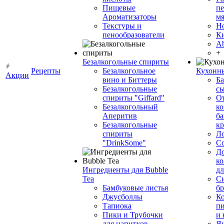
Пищевые
пе
Ароматизаторы
мя
Текстуры и
Н
пенообразователи
К
Ab
+
Безалкогольные спириты
Рецепты
Безалкогольное
Кухонн
Акции
вино и Биттеры
Ба
Безалкогольные
сы
спириты "Giffard"
О
Безалкогольный
ко
Аперитив
ба
Безалкогольные
к
спириты
Л
"DrinkSome"
С
До
ко
Ингредиенты для Bubble
дл
Tea
Си
Бамбуковые листья
бр
Джусболлы
Ко
Тапиока
п
Пики и Трубочки
и
для напитков
Я