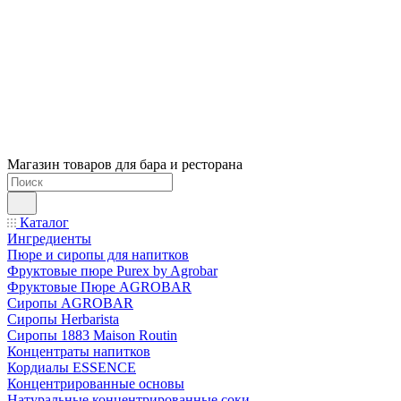
Магазин товаров для бара и ресторана
Каталог
Ингредиенты
Пюре и сиропы для напитков
Фруктовые пюре Purex by Agrobar
Фруктовые Пюре AGROBAR
Сиропы AGROBAR
Сиропы Herbarista
Сиропы 1883 Maison Routin
Концентраты напитков
Кордиалы ESSENCE
Концентрированные основы
Натуральные концентрированные соки