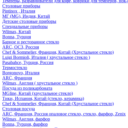
Темперы, разравниватели для кофе, коврики для темперов, нок
Столовые приборы
Pintinox , Италия
МГ (MG), Индия, Китай
Детские столовые приборы
Специальные приборы
Wilmax, Китай
Bonna, Турция
Барное и ресторанное стекло
ARC, ОСЗ, Россия
Chef & Sommelier, Франция, Китай (Хрустальное стекло)
Luigi Bormioli, Италия ( хрустальное стекло )
Pasabahce, Турция, Россия
Термостекло
Borgonovo, Италия
ARC, Франция
Wilmax, Англия ( хрустальное стекло )
Посуда из поликарбоната
MGline, Китай (хрустальное стекло)
Тики, Испания, Китай (стекло, керамика)
Chef & Sommelier, Франция, Китай (Хрустальное стекло)
Столовая посуда
ARC, Франция, Россия опаловое стекло, стекло, фарфор, Zenix
Wilmax, Англия, фарфор
Bonna, Турция, фарфор