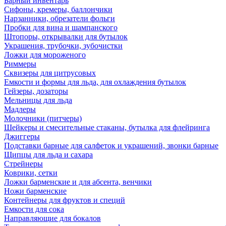
Барный инвентарь
Сифоны, кремеры, баллончики
Нарзанники, обрезатели фольги
Пробки для вина и шампанского
Штопоры, открывалки для бутылок
Украшения, трубочки, зубочистки
Ложки для мороженого
Риммеры
Сквизеры для цитрусовых
Емкости и формы для льда, для охлаждения бутылок
Гейзеры, дозаторы
Мельницы для льда
Мадлеры
Молочники (питчеры)
Шейкеры и смесительные стаканы, бутылка для флейринга
Джиггеры
Подставки барные для салфеток и украшений, звонки барные
Щипцы для льда и сахара
Стрейнеры
Коврики, сетки
Ложки барменские и для абсента, венчики
Ножи барменские
Контейнеры для фруктов и специй
Емкости для сока
Направляющие для бокалов