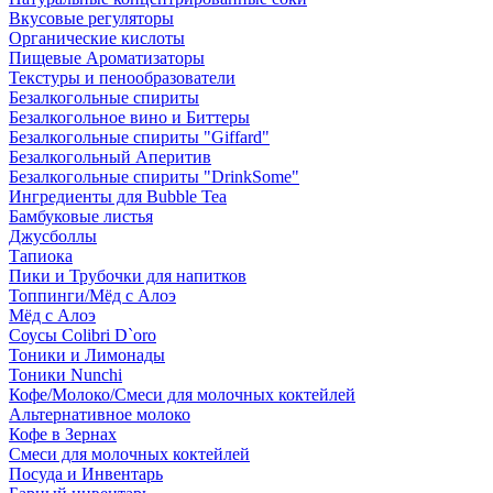
Вкусовые регуляторы
Органические кислоты
Пищевые Ароматизаторы
Текстуры и пенообразователи
Безалкогольные спириты
Безалкогольное вино и Биттеры
Безалкогольные спириты "Giffard"
Безалкогольный Аперитив
Безалкогольные спириты "DrinkSome"
Ингредиенты для Bubble Tea
Бамбуковые листья
Джусболлы
Тапиока
Пики и Трубочки для напитков
Топпинги/Мёд с Алоэ
Мёд с Алоэ
Соусы Colibri D`oro
Тоники и Лимонады
Тоники Nunchi
Кофе/Молоко/Смеси для молочных коктейлей
Альтернативное молоко
Кофе в Зернах
Смеси для молочных коктейлей
Посуда и Инвентарь