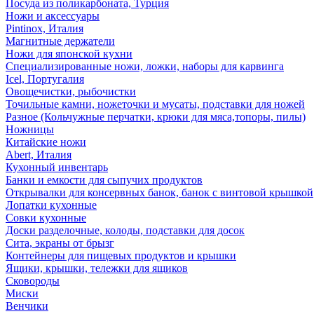
Посуда из поликарбоната, Турция
Ножи и аксессуары
Pintinox, Италия
Магнитные держатели
Ножи для японской кухни
Специализированные ножи, ложки, наборы для карвинга
Icel, Португалия
Овощечистки, рыбочистки
Точильные камни, ножеточки и мусаты, подставки для ножей
Разное (Кольчужные перчатки, крюки для мяса,топоры, пилы)
Ножницы
Китайские ножи
Abert, Италия
Кухонный инвентарь
Банки и емкости для сыпучих продуктов
Открывалки для консервных банок, банок с винтовой крышкой
Лопатки кухонные
Совки кухонные
Доски разделочные, колоды, подставки для досок
Сита, экраны от брызг
Контейнеры для пищевых продуктов и крышки
Ящики, крышки, тележки для ящиков
Сковороды
Миски
Венчики