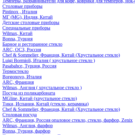
Темперы, разравниватели для кофе, коврики для темперов, нок
Столовые приборы
Pintinox , Италия
МГ (MG), Индия, Китай
Детские столовые приборы
Специальные приборы
Wilmax, Китай
Bonna, Турция
Барное и ресторанное стекло
ARC, ОСЗ, Россия
Chef & Sommelier, Франция, Китай (Хрустальное стекло)
Luigi Bormioli, Италия ( хрустальное стекло )
Pasabahce, Турция, Россия
Термостекло
Borgonovo, Италия
ARC, Франция
Wilmax, Англия ( хрустальное стекло )
Посуда из поликарбоната
MGline, Китай (хрустальное стекло)
Тики, Испания, Китай (стекло, керамика)
Chef & Sommelier, Франция, Китай (Хрустальное стекло)
Столовая посуда
ARC, Франция, Россия опаловое стекло, стекло, фарфор, Zenix
Wilmax, Англия, фарфор
Bonna, Турция, фарфор