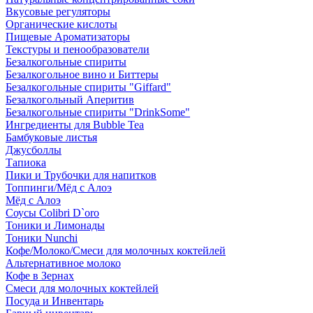
Вкусовые регуляторы
Органические кислоты
Пищевые Ароматизаторы
Текстуры и пенообразователи
Безалкогольные спириты
Безалкогольное вино и Биттеры
Безалкогольные спириты "Giffard"
Безалкогольный Аперитив
Безалкогольные спириты "DrinkSome"
Ингредиенты для Bubble Tea
Бамбуковые листья
Джусболлы
Тапиока
Пики и Трубочки для напитков
Топпинги/Мёд с Алоэ
Мёд с Алоэ
Соусы Colibri D`oro
Тоники и Лимонады
Тоники Nunchi
Кофе/Молоко/Смеси для молочных коктейлей
Альтернативное молоко
Кофе в Зернах
Смеси для молочных коктейлей
Посуда и Инвентарь