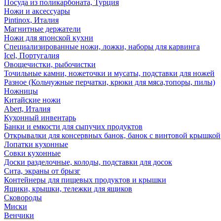
Посуда из поликарбоната, Турция
Ножи и аксессуары
Pintinox, Италия
Магнитные держатели
Ножи для японской кухни
Специализированные ножи, ложки, наборы для карвинга
Icel, Португалия
Овощечистки, рыбочистки
Точильные камни, ножеточки и мусаты, подставки для ножей
Разное (Кольчужные перчатки, крюки для мяса,топоры, пилы)
Ножницы
Китайские ножи
Abert, Италия
Кухонный инвентарь
Банки и емкости для сыпучих продуктов
Открывалки для консервных банок, банок с винтовой крышкой
Лопатки кухонные
Совки кухонные
Доски разделочные, колоды, подставки для досок
Сита, экраны от брызг
Контейнеры для пищевых продуктов и крышки
Ящики, крышки, тележки для ящиков
Сковороды
Миски
Венчики