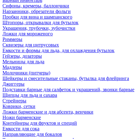
Барный инвентарь
Сифоны, кремеры, баллончики
Нарзанники, обрезатели фольги
Пробки для вина и шампанского
Штопоры, открывалки для бутылок
Украшения, трубочки, зубочистки
Ложки для мороженого
Риммеры
Сквизеры для цитрусовых
Емкости и формы для льда, для охлаждения бутылок
Гейзеры, дозаторы
Мельницы для льда
Мадлеры
Молочники (питчеры)
Шейкеры и смесительные стаканы, бутылка для флейринга
Джиггеры
Подставки барные для салфеток и украшений, звонки барные
Щипцы для льда и сахара
Стрейнеры
Коврики, сетки
Ложки барменские и для абсента, венчики
Ножи барменские
Контейнеры для фруктов и специй
Емкости для сока
Направляющие для бокалов