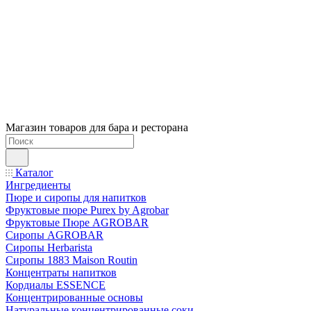
Магазин товаров для бара и ресторана
Каталог
Ингредиенты
Пюре и сиропы для напитков
Фруктовые пюре Purex by Agrobar
Фруктовые Пюре AGROBAR
Сиропы AGROBAR
Сиропы Herbarista
Сиропы 1883 Maison Routin
Концентраты напитков
Кордиалы ESSENCE
Концентрированные основы
Натуральные концентрированные соки