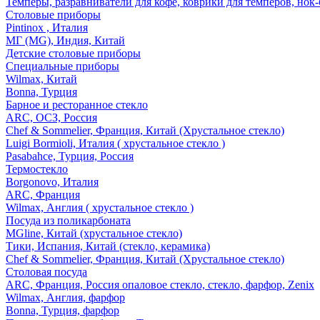
Темперы, разравниватели для кофе, коврики для темперов, нок
Столовые приборы
Pintinox , Италия
МГ (MG), Индия, Китай
Детские столовые приборы
Специальные приборы
Wilmax, Китай
Bonna, Турция
Барное и ресторанное стекло
ARC, ОСЗ, Россия
Chef & Sommelier, Франция, Китай (Хрустальное стекло)
Luigi Bormioli, Италия ( хрустальное стекло )
Pasabahce, Турция, Россия
Термостекло
Borgonovo, Италия
ARC, Франция
Wilmax, Англия ( хрустальное стекло )
Посуда из поликарбоната
MGline, Китай (хрустальное стекло)
Тики, Испания, Китай (стекло, керамика)
Chef & Sommelier, Франция, Китай (Хрустальное стекло)
Столовая посуда
ARC, Франция, Россия опаловое стекло, стекло, фарфор, Zenix
Wilmax, Англия, фарфор
Bonna, Турция, фарфор