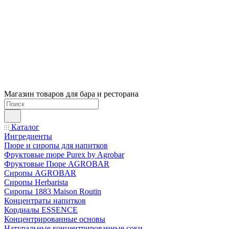
Магазин товаров для бара и ресторана
Каталог
Ингредиенты
Пюре и сиропы для напитков
Фруктовые пюре Purex by Agrobar
Фруктовые Пюре AGROBAR
Сиропы AGROBAR
Сиропы Herbarista
Сиропы 1883 Maison Routin
Концентраты напитков
Кордиалы ESSENCE
Концентрированные основы
Натуральные концентрированные соки