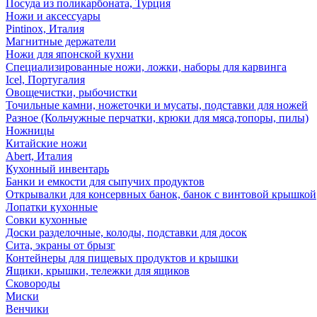
Посуда из поликарбоната, Турция
Ножи и аксессуары
Pintinox, Италия
Магнитные держатели
Ножи для японской кухни
Специализированные ножи, ложки, наборы для карвинга
Icel, Португалия
Овощечистки, рыбочистки
Точильные камни, ножеточки и мусаты, подставки для ножей
Разное (Кольчужные перчатки, крюки для мяса,топоры, пилы)
Ножницы
Китайские ножи
Abert, Италия
Кухонный инвентарь
Банки и емкости для сыпучих продуктов
Открывалки для консервных банок, банок с винтовой крышкой
Лопатки кухонные
Совки кухонные
Доски разделочные, колоды, подставки для досок
Сита, экраны от брызг
Контейнеры для пищевых продуктов и крышки
Ящики, крышки, тележки для ящиков
Сковороды
Миски
Венчики