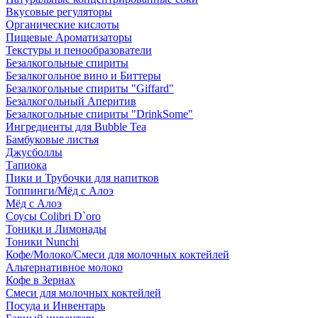
Вкусовые регуляторы
Органические кислоты
Пищевые Ароматизаторы
Текстуры и пенообразователи
Безалкогольные спириты
Безалкогольное вино и Биттеры
Безалкогольные спириты "Giffard"
Безалкогольный Аперитив
Безалкогольные спириты "DrinkSome"
Ингредиенты для Bubble Tea
Бамбуковые листья
Джусболлы
Тапиока
Пики и Трубочки для напитков
Топпинги/Мёд с Алоэ
Мёд с Алоэ
Соусы Colibri D`oro
Тоники и Лимонады
Тоники Nunchi
Кофе/Молоко/Смеси для молочных коктейлей
Альтернативное молоко
Кофе в Зернах
Смеси для молочных коктейлей
Посуда и Инвентарь