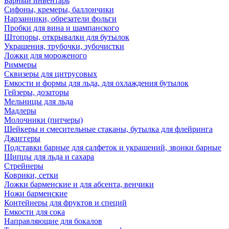
Барный инвентарь
Сифоны, кремеры, баллончики
Нарзанники, обрезатели фольги
Пробки для вина и шампанского
Штопоры, открывалки для бутылок
Украшения, трубочки, зубочистки
Ложки для мороженого
Риммеры
Сквизеры для цитрусовых
Емкости и формы для льда, для охлаждения бутылок
Гейзеры, дозаторы
Мельницы для льда
Мадлеры
Молочники (питчеры)
Шейкеры и смесительные стаканы, бутылка для флейринга
Джиггеры
Подставки барные для салфеток и украшений, звонки барные
Щипцы для льда и сахара
Стрейнеры
Коврики, сетки
Ложки барменские и для абсента, венчики
Ножи барменские
Контейнеры для фруктов и специй
Емкости для сока
Направляющие для бокалов