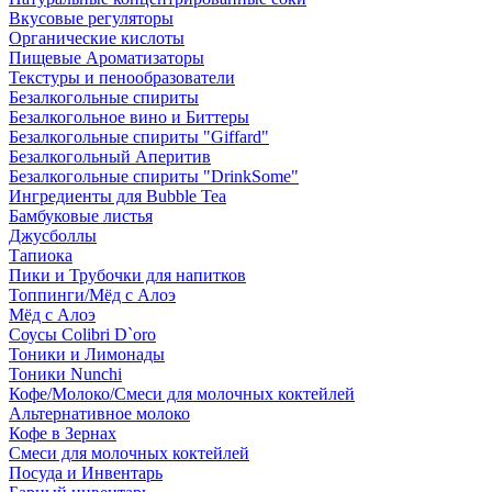
Вкусовые регуляторы
Органические кислоты
Пищевые Ароматизаторы
Текстуры и пенообразователи
Безалкогольные спириты
Безалкогольное вино и Биттеры
Безалкогольные спириты "Giffard"
Безалкогольный Аперитив
Безалкогольные спириты "DrinkSome"
Ингредиенты для Bubble Tea
Бамбуковые листья
Джусболлы
Тапиока
Пики и Трубочки для напитков
Топпинги/Мёд с Алоэ
Мёд с Алоэ
Соусы Colibri D`oro
Тоники и Лимонады
Тоники Nunchi
Кофе/Молоко/Смеси для молочных коктейлей
Альтернативное молоко
Кофе в Зернах
Смеси для молочных коктейлей
Посуда и Инвентарь