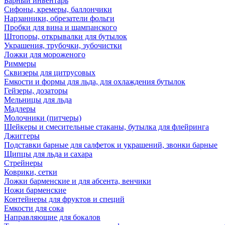
Барный инвентарь
Сифоны, кремеры, баллончики
Нарзанники, обрезатели фольги
Пробки для вина и шампанского
Штопоры, открывалки для бутылок
Украшения, трубочки, зубочистки
Ложки для мороженого
Риммеры
Сквизеры для цитрусовых
Емкости и формы для льда, для охлаждения бутылок
Гейзеры, дозаторы
Мельницы для льда
Мадлеры
Молочники (питчеры)
Шейкеры и смесительные стаканы, бутылка для флейринга
Джиггеры
Подставки барные для салфеток и украшений, звонки барные
Щипцы для льда и сахара
Стрейнеры
Коврики, сетки
Ложки барменские и для абсента, венчики
Ножи барменские
Контейнеры для фруктов и специй
Емкости для сока
Направляющие для бокалов