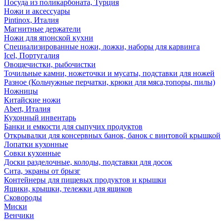
Посуда из поликарбоната, Турция
Ножи и аксессуары
Pintinox, Италия
Магнитные держатели
Ножи для японской кухни
Специализированные ножи, ложки, наборы для карвинга
Icel, Португалия
Овощечистки, рыбочистки
Точильные камни, ножеточки и мусаты, подставки для ножей
Разное (Кольчужные перчатки, крюки для мяса,топоры, пилы)
Ножницы
Китайские ножи
Abert, Италия
Кухонный инвентарь
Банки и емкости для сыпучих продуктов
Открывалки для консервных банок, банок с винтовой крышкой
Лопатки кухонные
Совки кухонные
Доски разделочные, колоды, подставки для досок
Сита, экраны от брызг
Контейнеры для пищевых продуктов и крышки
Ящики, крышки, тележки для ящиков
Сковороды
Миски
Венчики