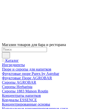
Магазин товаров для бара и ресторана
Каталог
Ингредиенты
Пюре и сиропы для напитков
Фруктовые пюре Purex by Agrobar
Фруктовые Пюре AGROBAR
Сиропы AGROBAR
Сиропы Herbarista
Сиропы 1883 Maison Routin
Концентраты напитков
Кордиалы ESSENCE
Концентрированные основы
Натуральные концентрированные соки