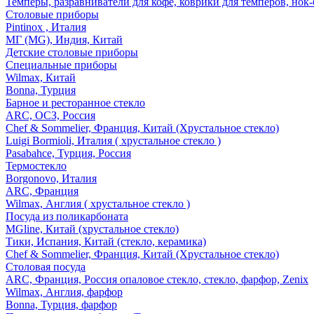
Темперы, разравниватели для кофе, коврики для темперов, нок
Столовые приборы
Pintinox , Италия
МГ (MG), Индия, Китай
Детские столовые приборы
Специальные приборы
Wilmax, Китай
Bonna, Турция
Барное и ресторанное стекло
ARC, ОСЗ, Россия
Chef & Sommelier, Франция, Китай (Хрустальное стекло)
Luigi Bormioli, Италия ( хрустальное стекло )
Pasabahce, Турция, Россия
Термостекло
Borgonovo, Италия
ARC, Франция
Wilmax, Англия ( хрустальное стекло )
Посуда из поликарбоната
MGline, Китай (хрустальное стекло)
Тики, Испания, Китай (стекло, керамика)
Chef & Sommelier, Франция, Китай (Хрустальное стекло)
Столовая посуда
ARC, Франция, Россия опаловое стекло, стекло, фарфор, Zenix
Wilmax, Англия, фарфор
Bonna, Турция, фарфор