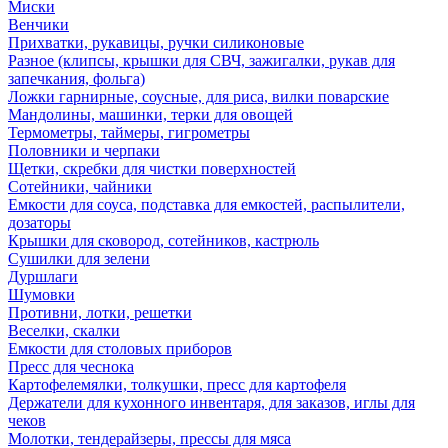
Миски
Венчики
Прихватки, рукавицы, ручки силиконовые
Разное (клипсы, крышки для СВЧ, зажигалки, рукав для
запечкания, фольга)
Ложки гарнирные, соусные, для риса, вилки поварские
Мандолины, машинки, терки для овощей
Термометры, таймеры, гигрометры
Половники и черпаки
Щетки, скребки для чистки поверхностей
Сотейники, чайники
Емкости для соуса, подставка для емкостей, распылители,
дозаторы
Крышки для сковород, сотейников, кастрюль
Сушилки для зелени
Дуршлаги
Шумовки
Противни, лотки, решетки
Веселки, скалки
Емкости для столовых приборов
Пресс для чеснока
Картофелемялки, толкушки, пресс для картофеля
Держатели для кухонного инвентаря, для заказов, иглы для
чеков
Молотки, тендерайзеры, прессы для мяса