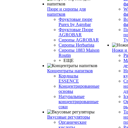
фа
Пюре и сиропы для
Wi
напитков
ф
Фруктовые пюре
Bo
Purex by Agrobar
ф
Фруктовые Пюре
По
AGROBAR
по
Сиропы AGROBAR
Т
Сиропы Herbarista
Сиропы 1883 Maison
Ножи и 
Routin
Pi
+ ЕЩЕ
М
де
Концентраты напитков
Но
Кордиалы
к
ESSENCE
С
Концентрированные
но
основы
дл
Натуральные
Ic
концентрированные
О
соки
р
То
Вкусовые регуляторы
но
Органические
по
кислоты
Ра