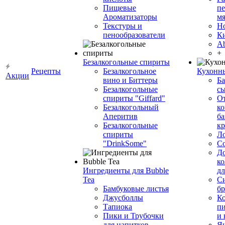
Пищевые
пе
Ароматизаторы
мя
Текстуры и
Н
пенообразователи
К
Ab
+
Безалкогольные спириты
Рецепты
Безалкогольное
Кухонн
Акции
вино и Биттеры
Ба
Безалкогольные
сы
спириты "Giffard"
О
Безалкогольный
ко
Аперитив
ба
Безалкогольные
к
спириты
Л
"DrinkSome"
С
До
ко
Ингредиенты для Bubble
дл
Tea
Си
Бамбуковые листья
бр
Джусболлы
Ко
Тапиока
п
Пики и Трубочки
и
для напитков
Я