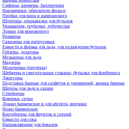
Барный инвентарь
Сифоны, кремеры, баллончики
Нарзанники, обрезатели фольги
Пробки для вина и шампанского
Штопоры, открывалки для бутылок
Украшения, трубочки, зубочистки
Ложки для мороженого
Риммеры
Сквизеры для цитрусовых
Емкости и формы для льда, для охлаждения бутылок
Гейзеры, дозаторы
Мельницы для льда
Мадлеры
Молочники (питчеры)
Шейкеры и смесительные стаканы, бутылка для флейринга
Джиггеры
Подставки барные для салфеток и украшений, звонки барные
Щипцы для льда и сахара
Стрейнеры
Коврики, сетки
Ложки барменские и для абсента, венчики
Ножи барменские
Контейнеры для фруктов и специй
Емкости для сока
Направляющие для бокалов