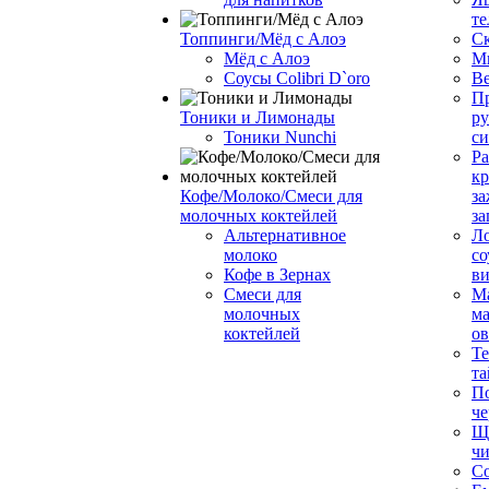
те
Топпинги/Мёд с Алоэ
С
Мёд с Алоэ
М
Соусы Colibri D`oro
В
Пр
Тоники и Лимонады
ру
Тоники Nunchi
с
Ра
к
Кофе/Молоко/Смеси для
за
молочных коктейлей
за
Альтернативное
Л
молоко
со
Кофе в Зернах
ви
Смеси для
М
молочных
ма
коктейлей
о
Т
та
П
че
Ще
чи
Со