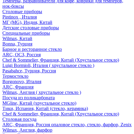
Темперы, разравниватели для кофе, коврики для темперов,
нок-боксы
Столовые приборы
Pintinox , Италия
МГ (MG), Индия, Китай
Детские столовые приборы
Специальные приборы
Wilmax, Китай
Bonna, Турция
Барное и ресторанное стекло
ARC, ОСЗ, Россия
Chef & Sommelier, Франция, Китай (Хрустальное стекло)
Luigi Bormioli, Италия ( хрустальное стекло )
Pasabahce, Турция, Россия
Термостекло
Borgonovo, Италия
ARC, Франция
Wilmax, Англия ( хрустальное стекло )
Посуда из поликарбоната
MGline, Китай (хрустальное стекло)
Тики, Испания, Китай (стекло, керамика)
Chef & Sommelier, Франция, Китай (Хрустальное стекло)
Столовая посуда
ARC, Франция, Россия опаловое стекло, стекло, фарфор, Zenix
Wilmax, Англия, фарфор