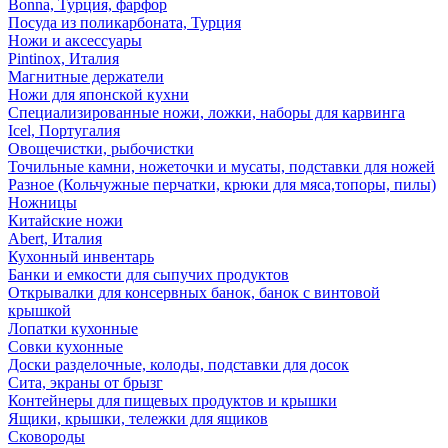
Bonna, Турция, фарфор
Посуда из поликарбоната, Турция
Ножи и аксессуары
Pintinox, Италия
Магнитные держатели
Ножи для японской кухни
Специализированные ножи, ложки, наборы для карвинга
Icel, Португалия
Овощечистки, рыбочистки
Точильные камни, ножеточки и мусаты, подставки для ножей
Разное (Кольчужные перчатки, крюки для мяса,топоры, пилы)
Ножницы
Китайские ножи
Abert, Италия
Кухонный инвентарь
Банки и емкости для сыпучих продуктов
Открывалки для консервных банок, банок с винтовой
крышкой
Лопатки кухонные
Совки кухонные
Доски разделочные, колоды, подставки для досок
Сита, экраны от брызг
Контейнеры для пищевых продуктов и крышки
Ящики, крышки, тележки для ящиков
Сковороды