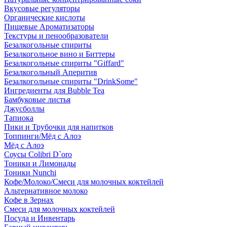
Вкусовые регуляторы
Органические кислоты
Пищевые Ароматизаторы
Текстуры и пенообразователи
Безалкогольные спириты
Безалкогольное вино и Биттеры
Безалкогольные спириты "Giffard"
Безалкогольный Аперитив
Безалкогольные спириты "DrinkSome"
Ингредиенты для Bubble Tea
Бамбуковые листья
Джусболлы
Тапиока
Пики и Трубочки для напитков
Топпинги/Мёд с Алоэ
Мёд с Алоэ
Соусы Colibri D`oro
Тоники и Лимонады
Тоники Nunchi
Кофе/Молоко/Смеси для молочных коктейлей
Альтернативное молоко
Кофе в Зернах
Смеси для молочных коктейлей
Посуда и Инвентарь