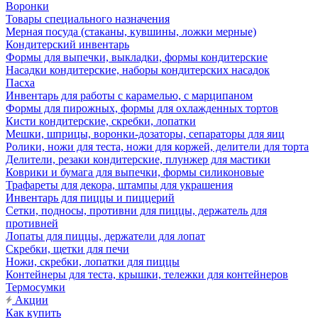
Воронки
Товары специального назначения
Мерная посуда (стаканы, кувшины, ложки мерные)
Кондитерский инвентарь
Формы для выпечки, выкладки, формы кондитерские
Насадки кондитерские, наборы кондитерских насадок
Пасха
Инвентарь для работы с карамелью, с марципаном
Формы для пирожных, формы для охлажденных тортов
Кисти кондитерские, скребки, лопатки
Мешки, шприцы, воронки-дозаторы, сепараторы для яиц
Ролики, ножи для теста, ножи для коржей, делители для торта
Делители, резаки кондитерские, плунжер для мастики
Коврики и бумага для выпечки, формы силиконовые
Трафареты для декора, штампы для украшения
Инвентарь для пиццы и пиццерий
Сетки, подносы, противни для пиццы, держатель для
противней
Лопаты для пиццы, держатели для лопат
Скребки, щетки для печи
Ножи, скребки, лопатки для пиццы
Контейнеры для теста, крышки, тележки для контейнеров
Термосумки
Акции
Как купить