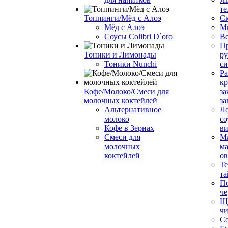
те
Топпинги/Мёд с Алоэ
С
Мёд с Алоэ
М
Соусы Colibri D`oro
В
Пр
Тоники и Лимонады
ру
Тоники Nunchi
с
Ра
к
Кофе/Молоко/Смеси для
за
молочных коктейлей
за
Альтернативное
Л
молоко
со
Кофе в Зернах
ви
Смеси для
М
молочных
ма
коктейлей
о
Т
та
П
че
Ще
чи
Со