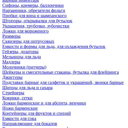
Барный инвентарь
Сифоны, кремеры, баллончики
Нарзанники, обрезатели фольги
Пробки для вина и шампанского
Штопоры, открывалки для бутылок
Украшения, трубочки, зубочистки
Ложки для мороженого
Риммеры
Сквизеры для цитрусовых
Емкости и формы для льда, для охлаждения бутылок
Гейзеры, дозаторы
Мельницы для льда
Мадлеры
Молочники (питчеры)
Шейкеры и смесительные стаканы, бутылка для флейринга
Джиггеры
Подставки барные для салфеток и украшений, звонки барные
Щипцы для льда и сахара
Стрейнеры
Коврики, сетки
Ложки барменские и для абсента, венчики
Ножи барменские
Контейнеры для фруктов и специй
Емкости для сока
Направляющие для бокалов