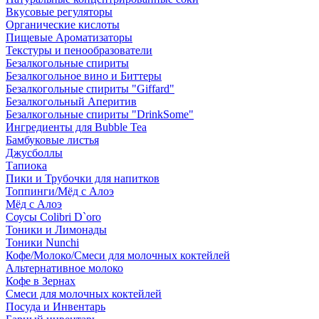
Вкусовые регуляторы
Органические кислоты
Пищевые Ароматизаторы
Текстуры и пенообразователи
Безалкогольные спириты
Безалкогольное вино и Биттеры
Безалкогольные спириты "Giffard"
Безалкогольный Аперитив
Безалкогольные спириты "DrinkSome"
Ингредиенты для Bubble Tea
Бамбуковые листья
Джусболлы
Тапиока
Пики и Трубочки для напитков
Топпинги/Мёд с Алоэ
Мёд с Алоэ
Соусы Colibri D`oro
Тоники и Лимонады
Тоники Nunchi
Кофе/Молоко/Смеси для молочных коктейлей
Альтернативное молоко
Кофе в Зернах
Смеси для молочных коктейлей
Посуда и Инвентарь