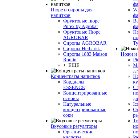
фа
Пюре и сиропы для
Wi
напитков
ф
Фруктовые пюре
Bo
Purex by Agrobar
ф
Фруктовые Пюре
По
AGROBAR
по
Сиропы AGROBAR
Т
Сиропы Herbarista
Сиропы 1883 Maison
Ножи и 
Routin
Pi
+ ЕЩЕ
М
де
Концентраты напитков
Но
Кордиалы
к
ESSENCE
С
Концентрированные
но
основы
дл
Натуральные
Ic
концентрированные
О
соки
р
То
Вкусовые регуляторы
но
Органические
по
кислоты
Ра