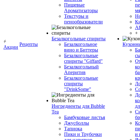
Пищевые
пе
Ароматизаторы
мя
Текстуры и
Н
пенообразователи
К
Ab
+
Безалкогольные спириты
Рецепты
Безалкогольное
Кухонн
Акции
вино и Биттеры
Ба
Безалкогольные
сы
спириты "Giffard"
О
Безалкогольный
ко
Аперитив
ба
Безалкогольные
к
спириты
Л
"DrinkSome"
С
До
ко
Ингредиенты для Bubble
дл
Tea
Си
Бамбуковые листья
бр
Джусболлы
Ко
Тапиока
п
Пики и Трубочки
и
для напитков
Я