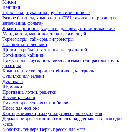
Миски
Венчики
Прихватки, рукавицы, ручки силиконовые
Разное (клипсы, крышки для СВЧ, зажигалки, рукав для
запечкания, фольга)
Ложки гарнирные, соусные, для риса, вилки поварские
Мандолины, машинки, терки для овощей
Термометры, таймеры, гигрометры
Половники и черпаки
Щетки, скребки для чистки поверхностей
Сотейники, чайники
Емкости для соуса, подставка для емкостей, распылители,
дозаторы
Крышки для сковород, сотейников, кастрюль
Сушилки для зелени
Дуршлаги
Шумовки
Противни, лотки, решетки
Веселки, скалки
Емкости для столовых приборов
Пресс для чеснока
Картофелемялки, толкушки, пресс для картофеля
Держатели для кухонного инвентаря, для заказов, иглы для
чеков
Молотки, тендерайзеры, прессы для мяса