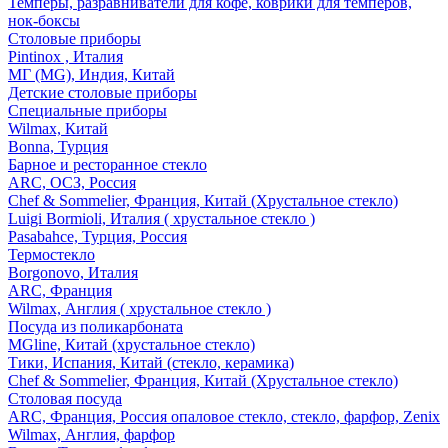
Темперы, разравниватели для кофе, коврики для темперов,
нок-боксы
Столовые приборы
Pintinox , Италия
МГ (MG), Индия, Китай
Детские столовые приборы
Специальные приборы
Wilmax, Китай
Bonna, Турция
Барное и ресторанное стекло
ARC, ОСЗ, Россия
Chef & Sommelier, Франция, Китай (Хрустальное стекло)
Luigi Bormioli, Италия ( хрустальное стекло )
Pasabahce, Турция, Россия
Термостекло
Borgonovo, Италия
ARC, Франция
Wilmax, Англия ( хрустальное стекло )
Посуда из поликарбоната
MGline, Китай (хрустальное стекло)
Тики, Испания, Китай (стекло, керамика)
Chef & Sommelier, Франция, Китай (Хрустальное стекло)
Столовая посуда
ARC, Франция, Россия опаловое стекло, стекло, фарфор, Zenix
Wilmax, Англия, фарфор