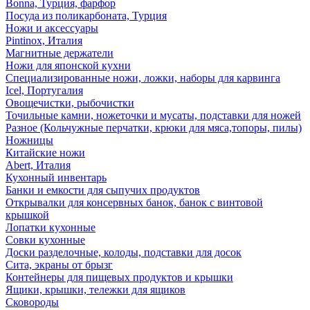
Bonna, Турция, фарфор
Посуда из поликарбоната, Турция
Ножи и аксессуары
Pintinox, Италия
Магнитные держатели
Ножи для японской кухни
Специализированные ножи, ложки, наборы для карвинга
Icel, Португалия
Овощечистки, рыбочистки
Точильные камни, ножеточки и мусаты, подставки для ножей
Разное (Кольчужные перчатки, крюки для мяса,топоры, пилы)
Ножницы
Китайские ножи
Abert, Италия
Кухонный инвентарь
Банки и емкости для сыпучих продуктов
Открывалки для консервных банок, банок с винтовой
крышкой
Лопатки кухонные
Совки кухонные
Доски разделочные, колоды, подставки для досок
Сита, экраны от брызг
Контейнеры для пищевых продуктов и крышки
Ящики, крышки, тележки для ящиков
Сковороды