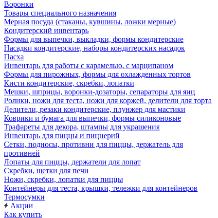
Воронки
Товары специального назначения
Мерная посуда (стаканы, кувшины, ложки мерные)
Кондитерский инвентарь
Формы для выпечки, выкладки, формы кондитерские
Насадки кондитерские, наборы кондитерских насадок
Пасха
Инвентарь для работы с карамелью, с марципаном
Формы для пирожных, формы для охлажденных тортов
Кисти кондитерские, скребки, лопатки
Мешки, шприцы, воронки-дозаторы, сепараторы для яиц
Ролики, ножи для теста, ножи для коржей, делители для торта
Делители, резаки кондитерские, плунжер для мастики
Коврики и бумага для выпечки, формы силиконовые
Трафареты для декора, штампы для украшения
Инвентарь для пиццы и пиццерий
Сетки, подносы, противни для пиццы, держатель для
противней
Лопаты для пиццы, держатели для лопат
Скребки, щетки для печи
Ножи, скребки, лопатки для пиццы
Контейнеры для теста, крышки, тележки для контейнеров
Термосумки
Акции
Как купить