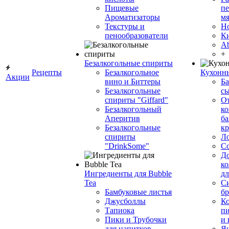
Пищевые
пе
Ароматизаторы
мя
Текстуры и
Н
пенообразователи
К
Ab
+
Безалкогольные спириты
Рецепты
Безалкогольное
Кухонн
Акции
вино и Биттеры
Ба
Безалкогольные
сы
спириты "Giffard"
О
Безалкогольный
ко
Аперитив
ба
Безалкогольные
к
спириты
Л
"DrinkSome"
С
До
ко
Ингредиенты для Bubble
дл
Tea
Си
Бамбуковые листья
бр
Джусболлы
Ко
Тапиока
п
Пики и Трубочки
и
для напитков
Я