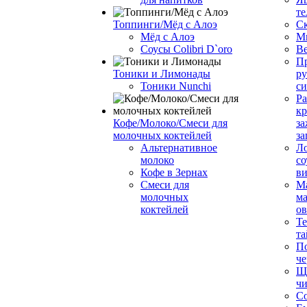
те
Топпинги/Мёд с Алоэ
С
Мёд с Алоэ
М
Соусы Colibri D`oro
В
Пр
Тоники и Лимонады
ру
Тоники Nunchi
с
Ра
к
Кофе/Молоко/Смеси для
за
молочных коктейлей
за
Альтернативное
Л
молоко
со
Кофе в Зернах
ви
Смеси для
М
молочных
ма
коктейлей
о
Т
та
П
че
Ще
чи
Со