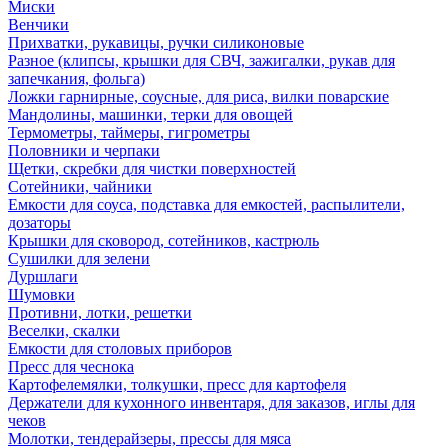
Миски
Венчики
Прихватки, рукавицы, ручки силиконовые
Разное (клипсы, крышки для СВЧ, зажигалки, рукав для
запечкания, фольга)
Ложки гарнирные, соусные, для риса, вилки поварские
Мандолины, машинки, терки для овощей
Термометры, таймеры, гигрометры
Половники и черпаки
Щетки, скребки для чистки поверхностей
Сотейники, чайники
Емкости для соуса, подставка для емкостей, распылители,
дозаторы
Крышки для сковород, сотейников, кастрюль
Сушилки для зелени
Дуршлаги
Шумовки
Противни, лотки, решетки
Веселки, скалки
Емкости для столовых приборов
Пресс для чеснока
Картофелемялки, толкушки, пресс для картофеля
Держатели для кухонного инвентаря, для заказов, иглы для
чеков
Молотки, тендерайзеры, прессы для мяса