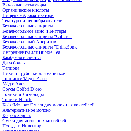
Вкусовые регуляторы
Органические кислоты
Пищевые Ароматизаторы
Текстуры и пенообразователи
Безалкогольные спириты
Безалкогольное вино и Биттеры
Безалкогольные спириты "Giffard"
Безалкогольный Аперитив
Безалкогольные спириты "DrinkSome"
Ингредиенты для Bubble Tea
Бамбуковые листья
Джусболлы
Тапиока
Пики и Трубочки для напитков
Топпинги/Мёд с Алоэ
Мёд с Алоэ
Соусы Colibri D`oro
Тоники и Лимонады
Тоники Nunchi
Кофе/Молоко/Смеси для молочных коктейлей
Альтернативное молоко
Кофе в Зернах
Смеси для молочных коктейлей
Посуда и Инвентарь