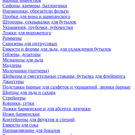
Барный инвентарь
Сифоны, кремеры, баллончики
Нарзанники, обрезатели фольги
Пробки для вина и шампанского
Штопоры, открывалки для бутылок
Украшения, трубочки, зубочистки
Ложки для мороженого
Риммеры
Сквизеры для цитрусовых
Емкости и формы для льда, для охлаждения бутылок
Гейзеры, дозаторы
Мельницы для льда
Мадлеры
Молочники (питчеры)
Шейкеры и смесительные стаканы, бутылка для флейринга
Джиггеры
Подставки барные для салфеток и украшений, звонки барные
Щипцы для льда и сахара
Стрейнеры
Коврики, сетки
Ложки барменские и для абсента, венчики
Ножи барменские
Контейнеры для фруктов и специй
Емкости для сока
Направляющие для бокалов