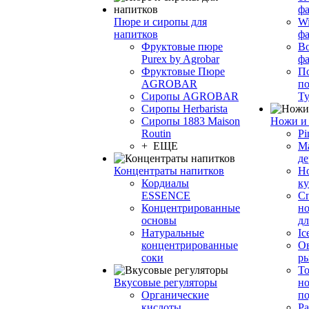
фа
Пюре и сиропы для
Wi
напитков
ф
Фруктовые пюре
Bo
Purex by Agrobar
ф
Фруктовые Пюре
По
AGROBAR
по
Сиропы AGROBAR
Т
Сиропы Herbarista
Сиропы 1883 Maison
Ножи и 
Routin
Pi
+ ЕЩЕ
М
де
Концентраты напитков
Но
Кордиалы
к
ESSENCE
С
Концентрированные
но
основы
дл
Натуральные
Ic
концентрированные
О
соки
р
То
Вкусовые регуляторы
но
Органические
по
кислоты
Ра