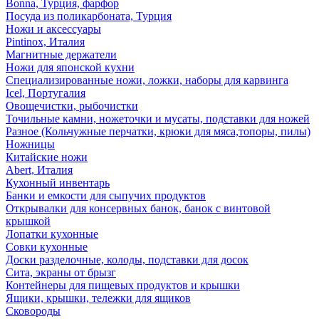
Bonna, Турция, фарфор
Посуда из поликарбоната, Турция
Ножи и аксессуары
Pintinox, Италия
Магнитные держатели
Ножи для японской кухни
Специализированные ножи, ложки, наборы для карвинга
Icel, Португалия
Овощечистки, рыбочистки
Точильные камни, ножеточки и мусаты, подставки для ножей
Разное (Кольчужные перчатки, крюки для мяса,топоры, пилы)
Ножницы
Китайские ножи
Abert, Италия
Кухонный инвентарь
Банки и емкости для сыпучих продуктов
Открывалки для консервных банок, банок с винтовой
крышкой
Лопатки кухонные
Совки кухонные
Доски разделочные, колоды, подставки для досок
Сита, экраны от брызг
Контейнеры для пищевых продуктов и крышки
Ящики, крышки, тележки для ящиков
Сковороды