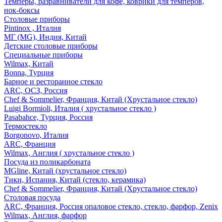
Темперы, разравниватели для кофе, коврики для темперов,
нок-боксы
Столовые приборы
Pintinox , Италия
МГ (MG), Индия, Китай
Детские столовые приборы
Специальные приборы
Wilmax, Китай
Bonna, Турция
Барное и ресторанное стекло
ARC, ОСЗ, Россия
Chef & Sommelier, Франция, Китай (Хрустальное стекло)
Luigi Bormioli, Италия ( хрустальное стекло )
Pasabahce, Турция, Россия
Термостекло
Borgonovo, Италия
ARC, Франция
Wilmax, Англия ( хрустальное стекло )
Посуда из поликарбоната
MGline, Китай (хрустальное стекло)
Тики, Испания, Китай (стекло, керамика)
Chef & Sommelier, Франция, Китай (Хрустальное стекло)
Столовая посуда
ARC, Франция, Россия опаловое стекло, стекло, фарфор, Zenix
Wilmax, Англия, фарфор