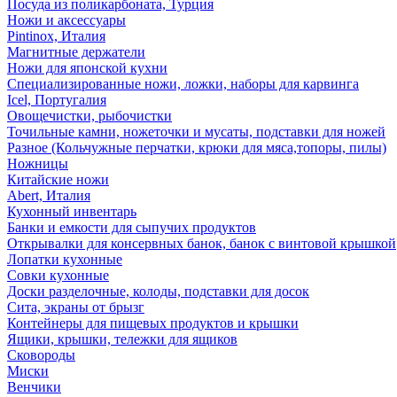
Посуда из поликарбоната, Турция
Ножи и аксессуары
Pintinox, Италия
Магнитные держатели
Ножи для японской кухни
Специализированные ножи, ложки, наборы для карвинга
Icel, Португалия
Овощечистки, рыбочистки
Точильные камни, ножеточки и мусаты, подставки для ножей
Разное (Кольчужные перчатки, крюки для мяса,топоры, пилы)
Ножницы
Китайские ножи
Abert, Италия
Кухонный инвентарь
Банки и емкости для сыпучих продуктов
Открывалки для консервных банок, банок с винтовой крышкой
Лопатки кухонные
Совки кухонные
Доски разделочные, колоды, подставки для досок
Сита, экраны от брызг
Контейнеры для пищевых продуктов и крышки
Ящики, крышки, тележки для ящиков
Сковороды
Миски
Венчики