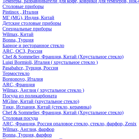
Темперы, разравниватели для кофе, коврики для темперов, нок
Столовые приборы
Pintinox , Италия
МГ (MG), Индия, Китай
Детские столовые приборы
Специальные приборы
Wilmax, Китай
Bonna, Турция
Барное и ресторанное стекло
ARC, ОСЗ, Россия
Chef & Sommelier, Франция, Китай (Хрустальное стекло)
Luigi Bormioli, Италия ( хрустальное стекло )
Pasabahce, Турция, Россия
Термостекло
Borgonovo, Италия
ARC, Франция
Wilmax, Англия ( хрустальное стекло )
Посуда из поликарбоната
MGline, Китай (хрустальное стекло)
Тики, Испания, Китай (стекло, керамика)
Chef & Sommelier, Франция, Китай (Хрустальное стекло)
Столовая посуда
ARC, Франция, Россия опаловое стекло, стекло, фарфор, Zenix
Wilmax, Англия, фарфор
Bonna, Турция, фарфор