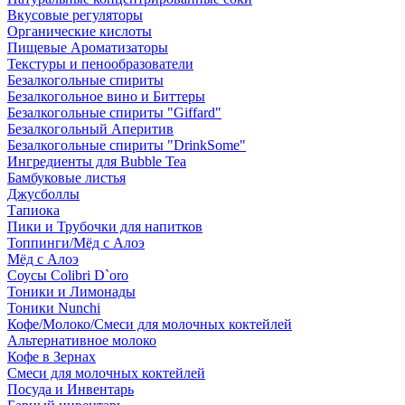
Вкусовые регуляторы
Органические кислоты
Пищевые Ароматизаторы
Текстуры и пенообразователи
Безалкогольные спириты
Безалкогольное вино и Биттеры
Безалкогольные спириты "Giffard"
Безалкогольный Аперитив
Безалкогольные спириты "DrinkSome"
Ингредиенты для Bubble Tea
Бамбуковые листья
Джусболлы
Тапиока
Пики и Трубочки для напитков
Топпинги/Мёд с Алоэ
Мёд с Алоэ
Соусы Colibri D`oro
Тоники и Лимонады
Тоники Nunchi
Кофе/Молоко/Смеси для молочных коктейлей
Альтернативное молоко
Кофе в Зернах
Смеси для молочных коктейлей
Посуда и Инвентарь