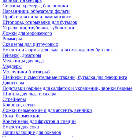
Барный инвентарь
Сифоны, кремеры, баллончики
Нарзанники, обрезатели фольги
Пробки для вина и шампанского
Штопоры, открывалки для бутылок
Украшения, трубочки, зубочистки
Ложки для мороженого
Риммеры
Сквизеры для цитрусовых
Емкости и формы для льда, для охлаждения бутылок
Гейзеры, дозаторы
Мельницы для льда
Мадлеры
Молочники (питчеры)
Шейкеры и смесительные стаканы, бутылка для флейринга
Джиггеры
Подставки барные для салфеток и украшений, звонки барные
Щипцы для льда и сахара
Стрейнеры
Коврики, сетки
Ложки барменские и для абсента, венчики
Ножи барменские
Контейнеры для фруктов и специй
Емкости для сока
Направляющие для бокалов