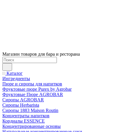
Магазин товаров для бара и ресторана
Каталог
Ингредиенты
Пюре и сиропы для напитков
Фруктовые пюре Purex by Agrobar
Фруктовые Пюре AGROBAR
Сиропы AGROBAR
Сиропы Herbarista
Сиропы 1883 Maison Routin
Концентраты напитков
Кордиалы ESSENCE
Концентрированные основы
Натуральные концентрированные соки