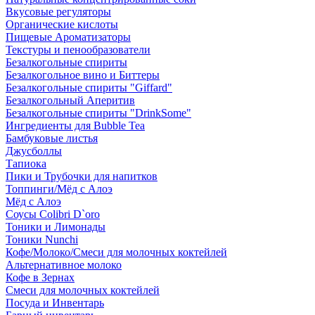
Вкусовые регуляторы
Органические кислоты
Пищевые Ароматизаторы
Текстуры и пенообразователи
Безалкогольные спириты
Безалкогольное вино и Биттеры
Безалкогольные спириты "Giffard"
Безалкогольный Аперитив
Безалкогольные спириты "DrinkSome"
Ингредиенты для Bubble Tea
Бамбуковые листья
Джусболлы
Тапиока
Пики и Трубочки для напитков
Топпинги/Мёд с Алоэ
Мёд с Алоэ
Соусы Colibri D`oro
Тоники и Лимонады
Тоники Nunchi
Кофе/Молоко/Смеси для молочных коктейлей
Альтернативное молоко
Кофе в Зернах
Смеси для молочных коктейлей
Посуда и Инвентарь