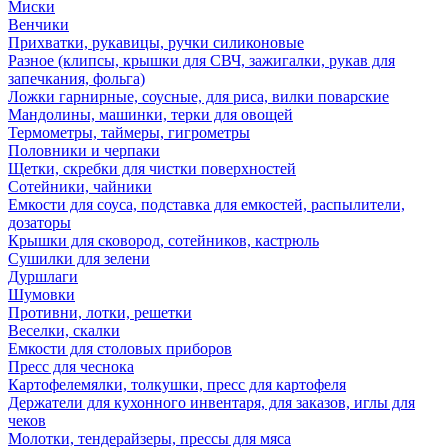
Миски
Венчики
Прихватки, рукавицы, ручки силиконовые
Разное (клипсы, крышки для СВЧ, зажигалки, рукав для
запечкания, фольга)
Ложки гарнирные, соусные, для риса, вилки поварские
Мандолины, машинки, терки для овощей
Термометры, таймеры, гигрометры
Половники и черпаки
Щетки, скребки для чистки поверхностей
Сотейники, чайники
Емкости для соуса, подставка для емкостей, распылители,
дозаторы
Крышки для сковород, сотейников, кастрюль
Сушилки для зелени
Дуршлаги
Шумовки
Противни, лотки, решетки
Веселки, скалки
Емкости для столовых приборов
Пресс для чеснока
Картофелемялки, толкушки, пресс для картофеля
Держатели для кухонного инвентаря, для заказов, иглы для
чеков
Молотки, тендерайзеры, прессы для мяса