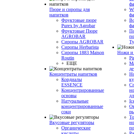
фа
Пюре и сиропы для
Wi
напитков
ф
Фруктовые пюре
Bo
Purex by Agrobar
ф
Фруктовые Пюре
По
AGROBAR
по
Сиропы AGROBAR
Т
Сиропы Herbarista
Сиропы 1883 Maison
Ножи и 
Routin
Pi
+ ЕЩЕ
М
де
Концентраты напитков
Но
Кордиалы
к
ESSENCE
С
Концентрированные
но
основы
дл
Натуральные
Ic
концентрированные
О
соки
р
То
Вкусовые регуляторы
но
Органические
по
кислоты
Ра