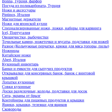
Bonna, Турция, фарфор
Посуда из поликарбоната, Турция
Ножи и аксессуары
Pintinox, Италия
Магнитные держатели
Ножи для японской кухни
Специализированные ножи, ложки, наборы для карвинга
Icel, Португалия
Овощечистки, рыбочистки
Точильные камни, ножеточки и мусаты, подставки для ножей
Разное (Кольчужные перчатки, крюки для мяса,топоры, пилы)
Ножницы
Китайские ножи
Abert, Италия
Кухонный инвентарь
Банки и емкости для сыпучих продуктов
Открывалки для консервных банок, банок с винтовой
крышкой
Лопатки кухонные
Совки кухонные
Доски разделочные, колоды, подставки для досок
Сита, экраны от брызг
Контейнеры для пищевых продуктов и крышки
Ящики, крышки, тележки для ящиков
Сковороды