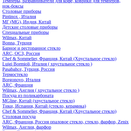
Темперы, разравниватели для кофе, коврики для темперов,
нок-боксы
Столовые приборы
Pintinox , Италия
МГ (MG), Индия, Китай
Детские столовые приборы
Специальные приборы
Wilmax, Китай
Bonna, Турция
Барное и ресторанное стекло
ARC, ОСЗ, Россия
Chef & Sommelier, Франция, Китай (Хрустальное стекло)
Luigi Bormioli, Италия ( хрустальное стекло )
Pasabahce, Турция, Россия
Термостекло
Borgonovo, Италия
ARC, Франция
Wilmax, Англия ( хрустальное стекло )
Посуда из поликарбоната
MGline, Китай (хрустальное стекло)
Тики, Испания, Китай (стекло, керамика)
Chef & Sommelier, Франция, Китай (Хрустальное стекло)
Столовая посуда
ARC, Франция, Россия опаловое стекло, стекло, фарфор, Zenix
Wilmax, Англия, фарфор