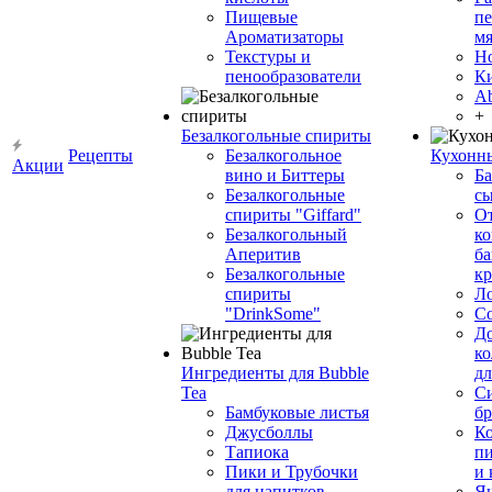
Пищевые
пе
Ароматизаторы
мя
Текстуры и
Н
пенообразователи
К
Ab
+
Безалкогольные спириты
Рецепты
Безалкогольное
Кухонн
Акции
вино и Биттеры
Ба
Безалкогольные
сы
спириты "Giffard"
О
Безалкогольный
ко
Аперитив
ба
Безалкогольные
к
спириты
Л
"DrinkSome"
С
До
ко
Ингредиенты для Bubble
дл
Tea
Си
Бамбуковые листья
бр
Джусболлы
Ко
Тапиока
п
Пики и Трубочки
и
для напитков
Я