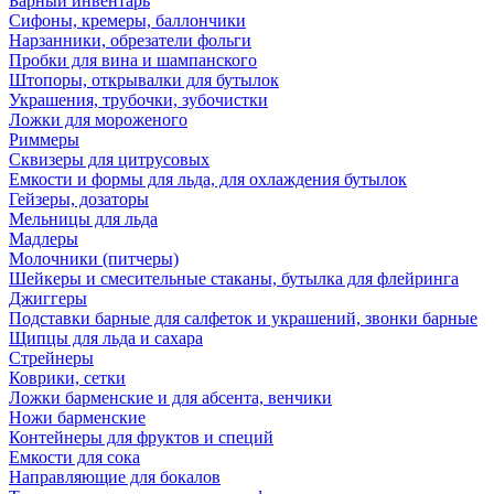
Барный инвентарь
Сифоны, кремеры, баллончики
Нарзанники, обрезатели фольги
Пробки для вина и шампанского
Штопоры, открывалки для бутылок
Украшения, трубочки, зубочистки
Ложки для мороженого
Риммеры
Сквизеры для цитрусовых
Емкости и формы для льда, для охлаждения бутылок
Гейзеры, дозаторы
Мельницы для льда
Мадлеры
Молочники (питчеры)
Шейкеры и смесительные стаканы, бутылка для флейринга
Джиггеры
Подставки барные для салфеток и украшений, звонки барные
Щипцы для льда и сахара
Стрейнеры
Коврики, сетки
Ложки барменские и для абсента, венчики
Ножи барменские
Контейнеры для фруктов и специй
Емкости для сока
Направляющие для бокалов