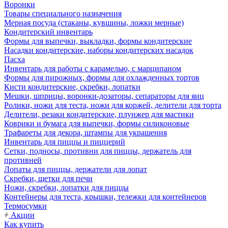
Воронки
Товары специального назначения
Мерная посуда (стаканы, кувшины, ложки мерные)
Кондитерский инвентарь
Формы для выпечки, выкладки, формы кондитерские
Насадки кондитерские, наборы кондитерских насадок
Пасха
Инвентарь для работы с карамелью, с марципаном
Формы для пирожных, формы для охлажденных тортов
Кисти кондитерские, скребки, лопатки
Мешки, шприцы, воронки-дозаторы, сепараторы для яиц
Ролики, ножи для теста, ножи для коржей, делители для торта
Делители, резаки кондитерские, плунжер для мастики
Коврики и бумага для выпечки, формы силиконовые
Трафареты для декора, штампы для украшения
Инвентарь для пиццы и пиццерий
Сетки, подносы, противни для пиццы, держатель для
противней
Лопаты для пиццы, держатели для лопат
Скребки, щетки для печи
Ножи, скребки, лопатки для пиццы
Контейнеры для теста, крышки, тележки для контейнеров
Термосумки
Акции
Как купить