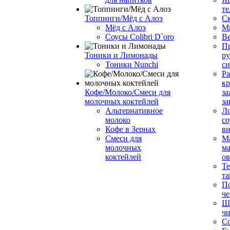
те
Топпинги/Мёд с Алоэ
С
Мёд с Алоэ
М
Соусы Colibri D`oro
В
Пр
Тоники и Лимонады
ру
Тоники Nunchi
с
Ра
к
Кофе/Молоко/Смеси для
за
молочных коктейлей
за
Альтернативное
Л
молоко
со
Кофе в Зернах
ви
Смеси для
М
молочных
ма
коктейлей
о
Т
та
П
че
Ще
чи
Со