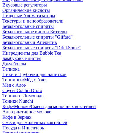
Вкусовые регуляторы
Органические кислоты
Пищевые Ароматизаторы
Текстуры и пенообразователи
Безалкогольные спириты
Безалкогольное вино и Биттеры
Безалкогольные спириты "Giffard"
Безалкогольный Аперитив
Безалкогольные спириты "DrinkSome"
Ингредиенты для Bubble Tea
Бамбуковые листья
Джусболлы
Тапиока
Пики и Трубочки для напитков
Топпинги/Мёд с Алоэ
Мёд с Алоэ
Соусы Colibri D`oro
Тоники и Лимонады
Тоники Nunchi
Кофе/Молоко/Смеси для молочных коктейлей
Альтернативное молоко
Кофе в Зернах
Смеси для молочных коктейлей
Посуда и Инвентарь