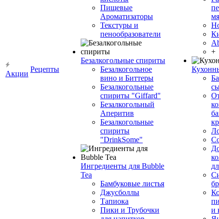
Пищевые
пе
Ароматизаторы
мя
Текстуры и
Н
пенообразователи
К
Ab
+
Безалкогольные спириты
Рецепты
Безалкогольное
Кухонн
Акции
вино и Биттеры
Ба
Безалкогольные
сы
спириты "Giffard"
О
Безалкогольный
ко
Аперитив
ба
Безалкогольные
к
спириты
Л
"DrinkSome"
С
До
ко
Ингредиенты для Bubble
дл
Tea
Си
Бамбуковые листья
бр
Джусболлы
Ко
Тапиока
п
Пики и Трубочки
и
для напитков
Я