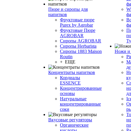
фа
Пюре и сиропы для
Wi
напитков
ф
Фруктовые пюре
Bo
Purex by Agrobar
ф
Фруктовые Пюре
По
AGROBAR
по
Сиропы AGROBAR
Т
Сиропы Herbarista
Сиропы 1883 Maison
Ножи и 
Routin
Pi
+ ЕЩЕ
М
де
Концентраты напитков
Но
Кордиалы
к
ESSENCE
С
Концентрированные
но
основы
дл
Натуральные
Ic
концентрированные
О
соки
р
То
Вкусовые регуляторы
но
Органические
по
кислоты
Ра