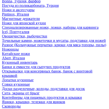
Bonna, Турция, фарфор
Посуда из поликарбоната, Турция
Ножи и аксессуары
Pintinox, Италия
Магнитные держатели
Ножи для японской кухни
Специализированные ножи, ложки, наборы для карвинга
Icel, Португалия
Овощечистки, рыбочистки
Точильные камни, ножеточки и мусаты, подставки для ножей
Разное (Кольчужные перчатки, крюки для мяса,топоры, пилы)
Ножницы
Китайские ножи
Abert, Италия
Кухонный инвентарь
Банки и емкости для сыпучих продуктов
Открывалки для консервных банок, банок с винтовой
крышкой
Лопатки кухонные
Совки кухонные
Доски разделочные, колоды, подставки для досок
Сита, экраны от брызг
Контейнеры для пищевых продуктов и крышки
Ящики, крышки, тележки для ящиков
Сковороды