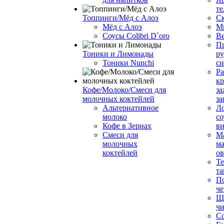
те
Топпинги/Мёд с Алоэ
С
Мёд с Алоэ
М
Соусы Colibri D`oro
В
Пр
Тоники и Лимонады
ру
Тоники Nunchi
с
Ра
к
Кофе/Молоко/Смеси для
за
молочных коктейлей
за
Альтернативное
Л
молоко
со
Кофе в Зернах
ви
Смеси для
М
молочных
ма
коктейлей
о
Т
та
П
че
Ще
чи
Со