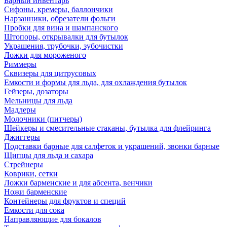
Барный инвентарь
Сифоны, кремеры, баллончики
Нарзанники, обрезатели фольги
Пробки для вина и шампанского
Штопоры, открывалки для бутылок
Украшения, трубочки, зубочистки
Ложки для мороженого
Риммеры
Сквизеры для цитрусовых
Емкости и формы для льда, для охлаждения бутылок
Гейзеры, дозаторы
Мельницы для льда
Мадлеры
Молочники (питчеры)
Шейкеры и смесительные стаканы, бутылка для флейринга
Джиггеры
Подставки барные для салфеток и украшений, звонки барные
Щипцы для льда и сахара
Стрейнеры
Коврики, сетки
Ложки барменские и для абсента, венчики
Ножи барменские
Контейнеры для фруктов и специй
Емкости для сока
Направляющие для бокалов