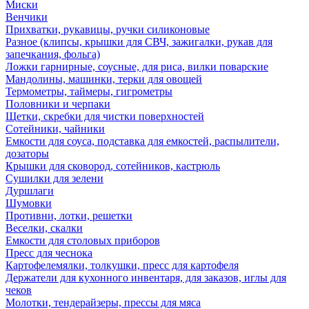
Миски
Венчики
Прихватки, рукавицы, ручки силиконовые
Разное (клипсы, крышки для СВЧ, зажигалки, рукав для
запечкания, фольга)
Ложки гарнирные, соусные, для риса, вилки поварские
Мандолины, машинки, терки для овощей
Термометры, таймеры, гигрометры
Половники и черпаки
Щетки, скребки для чистки поверхностей
Сотейники, чайники
Емкости для соуса, подставка для емкостей, распылители,
дозаторы
Крышки для сковород, сотейников, кастрюль
Сушилки для зелени
Дуршлаги
Шумовки
Противни, лотки, решетки
Веселки, скалки
Емкости для столовых приборов
Пресс для чеснока
Картофелемялки, толкушки, пресс для картофеля
Держатели для кухонного инвентаря, для заказов, иглы для
чеков
Молотки, тендерайзеры, прессы для мяса