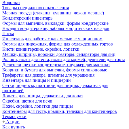
Воронки
Товары специального назначения
Мерная посуда (стаканы, кувшины, ложки мерные)
Кондитерский инвентарь
Формы для выпечки, выкладки, формы кондитерские
Насадки кондитерские, наборы кондитерских насадок
Пасха
Инвентарь для работы с карамелью, с марципаном
Формы для пирожных, формы для охлажденных тортов
Кисти кондитерские, скребки, лопатки
Мешки, шприцы, воронки-дозаторы, сепараторы для яиц
Ролики, ножи для теста, ножи для коржей, делители для торта
Делители, резаки кондитерские, плунжер для мастики
Коврики и бумага для выпечки, формы силиконовые
Трафареты для декора, штампы для украшения
Инвентарь для пиццы и пиццерий
Сетки, подносы, противни для пиццы, держатель для
противней
Лопаты для пиццы, держатели для лопат
Скребки, щетки для печи
Ножи, скребки, лопатки для пиццы
Контейнеры для теста, крышки, тележки для контейнеров
Термосумки
Акции
Как купить