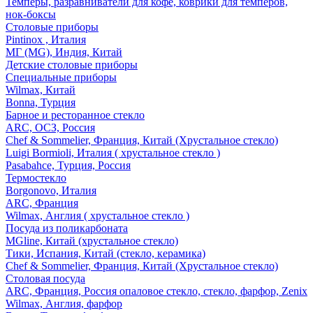
Темперы, разравниватели для кофе, коврики для темперов,
нок-боксы
Столовые приборы
Pintinox , Италия
МГ (MG), Индия, Китай
Детские столовые приборы
Специальные приборы
Wilmax, Китай
Bonna, Турция
Барное и ресторанное стекло
ARC, ОСЗ, Россия
Chef & Sommelier, Франция, Китай (Хрустальное стекло)
Luigi Bormioli, Италия ( хрустальное стекло )
Pasabahce, Турция, Россия
Термостекло
Borgonovo, Италия
ARC, Франция
Wilmax, Англия ( хрустальное стекло )
Посуда из поликарбоната
MGline, Китай (хрустальное стекло)
Тики, Испания, Китай (стекло, керамика)
Chef & Sommelier, Франция, Китай (Хрустальное стекло)
Столовая посуда
ARC, Франция, Россия опаловое стекло, стекло, фарфор, Zenix
Wilmax, Англия, фарфор