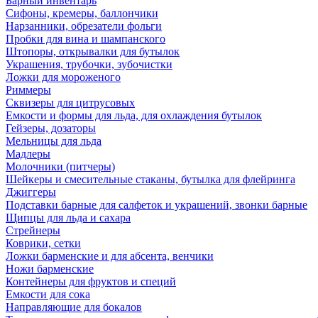
Барный инвентарь
Сифоны, кремеры, баллончики
Нарзанники, обрезатели фольги
Пробки для вина и шампанского
Штопоры, открывалки для бутылок
Украшения, трубочки, зубочистки
Ложки для мороженого
Риммеры
Сквизеры для цитрусовых
Емкости и формы для льда, для охлаждения бутылок
Гейзеры, дозаторы
Мельницы для льда
Мадлеры
Молочники (питчеры)
Шейкеры и смесительные стаканы, бутылка для флейринга
Джиггеры
Подставки барные для салфеток и украшений, звонки барные
Щипцы для льда и сахара
Стрейнеры
Коврики, сетки
Ложки барменские и для абсента, венчики
Ножи барменские
Контейнеры для фруктов и специй
Емкости для сока
Направляющие для бокалов