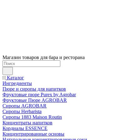
Магазин товаров для бара и ресторана
Каталог
Ингредиенты
Пюре и сиропы для напитков
Фруктовые пюре Purex by Agrobar
Фруктовые Пюре AGROBAR
Сиропы AGROBAR
Сиропы Herbarista
Сиропы 1883 Maison Routin
Концентраты напитков
Кордиалы ESSENCE
Концентрированные основы
Натуральные концентрированные соки