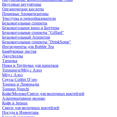
Вкусовые регуляторы
Органические кислоты
Пищевые Ароматизаторы
Текстуры и пенообразователи
Безалкогольные спириты
Безалкогольное вино и Биттеры
Безалкогольные спириты "Giffard"
Безалкогольный Аперитив
Безалкогольные спириты "DrinkSome"
Ингредиенты для Bubble Tea
Бамбуковые листья
Джусболлы
Тапиока
Пики и Трубочки для напитков
Топпинги/Мёд с Алоэ
Мёд с Алоэ
Соусы Colibri D`oro
Тоники и Лимонады
Тоники Nunchi
Кофе/Молоко/Смеси для молочных коктейлей
Альтернативное молоко
Кофе в Зернах
Смеси для молочных коктейлей
Посуда и Инвентарь