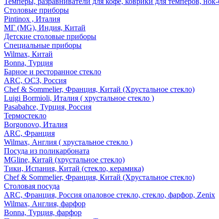
Темперы, разравниватели для кофе, коврики для темперов, нок
Столовые приборы
Pintinox , Италия
МГ (MG), Индия, Китай
Детские столовые приборы
Специальные приборы
Wilmax, Китай
Bonna, Турция
Барное и ресторанное стекло
ARC, ОСЗ, Россия
Chef & Sommelier, Франция, Китай (Хрустальное стекло)
Luigi Bormioli, Италия ( хрустальное стекло )
Pasabahce, Турция, Россия
Термостекло
Borgonovo, Италия
ARC, Франция
Wilmax, Англия ( хрустальное стекло )
Посуда из поликарбоната
MGline, Китай (хрустальное стекло)
Тики, Испания, Китай (стекло, керамика)
Chef & Sommelier, Франция, Китай (Хрустальное стекло)
Столовая посуда
ARC, Франция, Россия опаловое стекло, стекло, фарфор, Zenix
Wilmax, Англия, фарфор
Bonna, Турция, фарфор