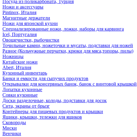
Посуда из поликарбоната, Турция
Ножи и аксессуары
Pintinox, Италия
Магнитные держатели
Ножи для японской кухни
Специализированные ножи, ложки, наборы для карвинга
Icel, Португалия
Овощечистки, рыбочистки
Точильные камни, ножеточки и мусаты, подставки для ножей
Разное (Кольчужные перчатки, крюки для мяса,топоры, пилы)
Ножницы
Китайские ножи
Abert, Италия
Кухонный инвентарь
Банки и емкости для сыпучих продуктов
Открывалки для консервных банок, банок с винтовой крышкой
Лопатки кухонные
Совки кухонные
Доски разделочные, колоды, подставки для досок
Сита, экраны от брызг
Контейнеры для пищевых продуктов и крышки
Ящики, крышки, тележки для ящиков
Сковороды
Миски
Венчики