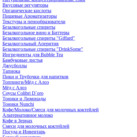
Вкусовые регуляторы
Органические кислоты
Пищевые Ароматизаторы
Текстуры и пенообразователи
Безалкогольные спириты
Безалкогольное вино и Биттеры
Безалкогольные спириты "Giffard"
Безалкогольный Аперитив
Безалкогольные спириты "DrinkSome"
Ингредиенты для Bubble Tea
Бамбуковые листья
Джусболлы
Тапиока
Пики и Трубочки для напитков
Топпинги/Мёд с Алоэ
Мёд с Алоэ
Соусы Colibri D`oro
Тоники и Лимонады
Тоники Nunchi
Кофе/Молоко/Смеси для молочных коктейлей
Альтернативное молоко
Кофе в Зернах
Смеси для молочных коктейлей
Посуда и Инвентарь