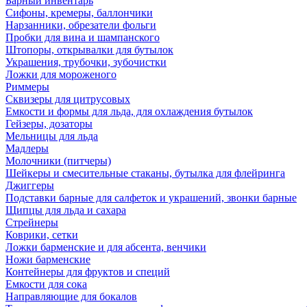
Барный инвентарь
Сифоны, кремеры, баллончики
Нарзанники, обрезатели фольги
Пробки для вина и шампанского
Штопоры, открывалки для бутылок
Украшения, трубочки, зубочистки
Ложки для мороженого
Риммеры
Сквизеры для цитрусовых
Емкости и формы для льда, для охлаждения бутылок
Гейзеры, дозаторы
Мельницы для льда
Мадлеры
Молочники (питчеры)
Шейкеры и смесительные стаканы, бутылка для флейринга
Джиггеры
Подставки барные для салфеток и украшений, звонки барные
Щипцы для льда и сахара
Стрейнеры
Коврики, сетки
Ложки барменские и для абсента, венчики
Ножи барменские
Контейнеры для фруктов и специй
Емкости для сока
Направляющие для бокалов