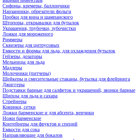
Барный инвентарь
Сифоны, кремеры, баллончики
Нарзанники, обрезатели фольги
Пробки для вина и шампанского
Штопоры, открывалки для бутылок
Украшения, трубочки, зубочистки
Ложки для мороженого
Риммеры
Сквизеры для цитрусовых
Емкости и формы для льда, для охлаждения бутылок
Гейзеры, дозаторы
Мельницы для льда
Мадлеры
Молочники (питчеры)
Шейкеры и смесительные стаканы, бутылка для флейринга
Джиггеры
Подставки барные для салфеток и украшений, звонки барные
Щипцы для льда и сахара
Стрейнеры
Коврики, сетки
Ложки барменские и для абсента, венчики
Ножи барменские
Контейнеры для фруктов и специй
Емкости для сока
Направляющие для бокалов