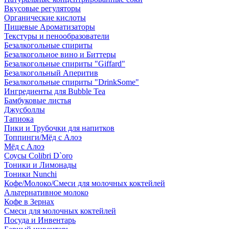
Вкусовые регуляторы
Органические кислоты
Пищевые Ароматизаторы
Текстуры и пенообразователи
Безалкогольные спириты
Безалкогольное вино и Биттеры
Безалкогольные спириты "Giffard"
Безалкогольный Аперитив
Безалкогольные спириты "DrinkSome"
Ингредиенты для Bubble Tea
Бамбуковые листья
Джусболлы
Тапиока
Пики и Трубочки для напитков
Топпинги/Мёд с Алоэ
Мёд с Алоэ
Соусы Colibri D`oro
Тоники и Лимонады
Тоники Nunchi
Кофе/Молоко/Смеси для молочных коктейлей
Альтернативное молоко
Кофе в Зернах
Смеси для молочных коктейлей
Посуда и Инвентарь