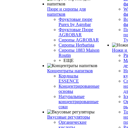
фа
Пюре и сиропы для
Wi
напитков
ф
Фруктовые пюре
Bo
Purex by Agrobar
ф
Фруктовые Пюре
По
AGROBAR
по
Сиропы AGROBAR
Т
Сиропы Herbarista
Сиропы 1883 Maison
Ножи и 
Routin
Pi
+ ЕЩЕ
М
де
Концентраты напитков
Но
Кордиалы
к
ESSENCE
С
Концентрированные
но
основы
дл
Натуральные
Ic
концентрированные
О
соки
р
То
Вкусовые регуляторы
но
Органические
по
кислоты
Ра