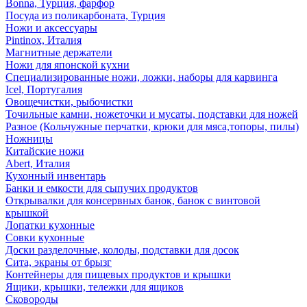
Bonna, Турция, фарфор
Посуда из поликарбоната, Турция
Ножи и аксессуары
Pintinox, Италия
Магнитные держатели
Ножи для японской кухни
Специализированные ножи, ложки, наборы для карвинга
Icel, Португалия
Овощечистки, рыбочистки
Точильные камни, ножеточки и мусаты, подставки для ножей
Разное (Кольчужные перчатки, крюки для мяса,топоры, пилы)
Ножницы
Китайские ножи
Abert, Италия
Кухонный инвентарь
Банки и емкости для сыпучих продуктов
Открывалки для консервных банок, банок с винтовой
крышкой
Лопатки кухонные
Совки кухонные
Доски разделочные, колоды, подставки для досок
Сита, экраны от брызг
Контейнеры для пищевых продуктов и крышки
Ящики, крышки, тележки для ящиков
Сковороды