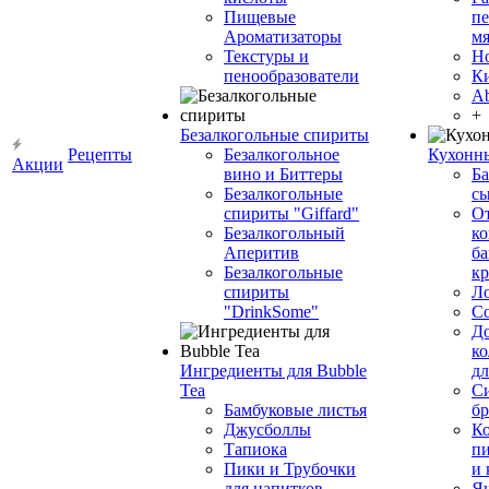
Пищевые
пе
Ароматизаторы
мя
Текстуры и
Н
пенообразователи
К
Ab
+
Безалкогольные спириты
Рецепты
Безалкогольное
Кухонн
Акции
вино и Биттеры
Ба
Безалкогольные
сы
спириты "Giffard"
О
Безалкогольный
ко
Аперитив
ба
Безалкогольные
к
спириты
Л
"DrinkSome"
С
До
ко
Ингредиенты для Bubble
дл
Tea
Си
Бамбуковые листья
бр
Джусболлы
Ко
Тапиока
п
Пики и Трубочки
и
для напитков
Я