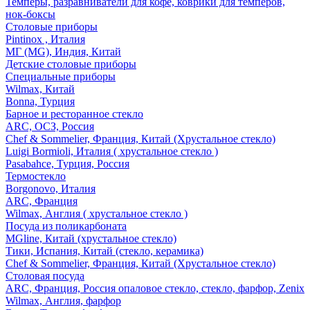
Темперы, разравниватели для кофе, коврики для темперов,
нок-боксы
Столовые приборы
Pintinox , Италия
МГ (MG), Индия, Китай
Детские столовые приборы
Специальные приборы
Wilmax, Китай
Bonna, Турция
Барное и ресторанное стекло
ARC, ОСЗ, Россия
Chef & Sommelier, Франция, Китай (Хрустальное стекло)
Luigi Bormioli, Италия ( хрустальное стекло )
Pasabahce, Турция, Россия
Термостекло
Borgonovo, Италия
ARC, Франция
Wilmax, Англия ( хрустальное стекло )
Посуда из поликарбоната
MGline, Китай (хрустальное стекло)
Тики, Испания, Китай (стекло, керамика)
Chef & Sommelier, Франция, Китай (Хрустальное стекло)
Столовая посуда
ARC, Франция, Россия опаловое стекло, стекло, фарфор, Zenix
Wilmax, Англия, фарфор