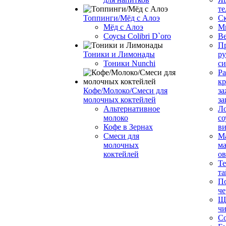
те
Топпинги/Мёд с Алоэ
С
Мёд с Алоэ
М
Соусы Colibri D`oro
В
Пр
Тоники и Лимонады
ру
Тоники Nunchi
с
Ра
к
Кофе/Молоко/Смеси для
за
молочных коктейлей
за
Альтернативное
Л
молоко
со
Кофе в Зернах
ви
Смеси для
М
молочных
ма
коктейлей
о
Т
та
П
че
Ще
чи
Со