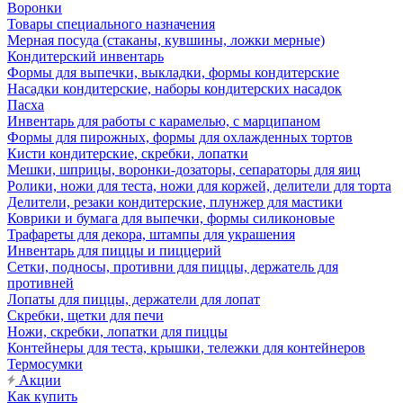
Воронки
Товары специального назначения
Мерная посуда (стаканы, кувшины, ложки мерные)
Кондитерский инвентарь
Формы для выпечки, выкладки, формы кондитерские
Насадки кондитерские, наборы кондитерских насадок
Пасха
Инвентарь для работы с карамелью, с марципаном
Формы для пирожных, формы для охлажденных тортов
Кисти кондитерские, скребки, лопатки
Мешки, шприцы, воронки-дозаторы, сепараторы для яиц
Ролики, ножи для теста, ножи для коржей, делители для торта
Делители, резаки кондитерские, плунжер для мастики
Коврики и бумага для выпечки, формы силиконовые
Трафареты для декора, штампы для украшения
Инвентарь для пиццы и пиццерий
Сетки, подносы, противни для пиццы, держатель для
противней
Лопаты для пиццы, держатели для лопат
Скребки, щетки для печи
Ножи, скребки, лопатки для пиццы
Контейнеры для теста, крышки, тележки для контейнеров
Термосумки
Акции
Как купить