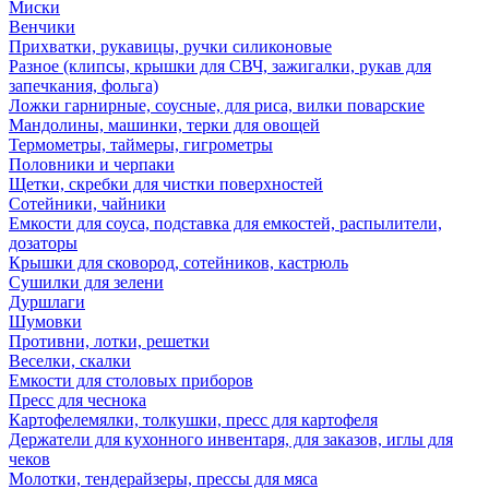
Миски
Венчики
Прихватки, рукавицы, ручки силиконовые
Разное (клипсы, крышки для СВЧ, зажигалки, рукав для
запечкания, фольга)
Ложки гарнирные, соусные, для риса, вилки поварские
Мандолины, машинки, терки для овощей
Термометры, таймеры, гигрометры
Половники и черпаки
Щетки, скребки для чистки поверхностей
Сотейники, чайники
Емкости для соуса, подставка для емкостей, распылители,
дозаторы
Крышки для сковород, сотейников, кастрюль
Сушилки для зелени
Дуршлаги
Шумовки
Противни, лотки, решетки
Веселки, скалки
Емкости для столовых приборов
Пресс для чеснока
Картофелемялки, толкушки, пресс для картофеля
Держатели для кухонного инвентаря, для заказов, иглы для
чеков
Молотки, тендерайзеры, прессы для мяса