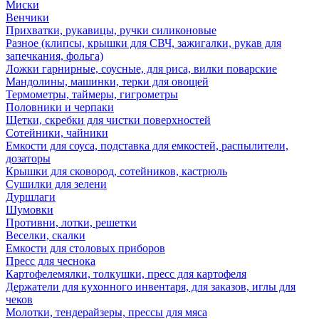
Миски
Венчики
Прихватки, рукавицы, ручки силиконовые
Разное (клипсы, крышки для СВЧ, зажигалки, рукав для
запечкания, фольга)
Ложки гарнирные, соусные, для риса, вилки поварские
Мандолины, машинки, терки для овощей
Термометры, таймеры, гигрометры
Половники и черпаки
Щетки, скребки для чистки поверхностей
Сотейники, чайники
Емкости для соуса, подставка для емкостей, распылители,
дозаторы
Крышки для сковород, сотейников, кастрюль
Сушилки для зелени
Дуршлаги
Шумовки
Противни, лотки, решетки
Веселки, скалки
Емкости для столовых приборов
Пресс для чеснока
Картофелемялки, толкушки, пресс для картофеля
Держатели для кухонного инвентаря, для заказов, иглы для
чеков
Молотки, тендерайзеры, прессы для мяса