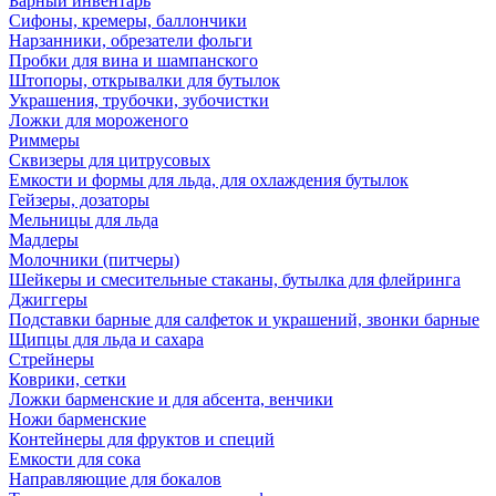
Барный инвентарь
Сифоны, кремеры, баллончики
Нарзанники, обрезатели фольги
Пробки для вина и шампанского
Штопоры, открывалки для бутылок
Украшения, трубочки, зубочистки
Ложки для мороженого
Риммеры
Сквизеры для цитрусовых
Емкости и формы для льда, для охлаждения бутылок
Гейзеры, дозаторы
Мельницы для льда
Мадлеры
Молочники (питчеры)
Шейкеры и смесительные стаканы, бутылка для флейринга
Джиггеры
Подставки барные для салфеток и украшений, звонки барные
Щипцы для льда и сахара
Стрейнеры
Коврики, сетки
Ложки барменские и для абсента, венчики
Ножи барменские
Контейнеры для фруктов и специй
Емкости для сока
Направляющие для бокалов