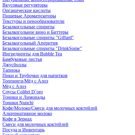
Вкусовые регуляторы
Органические кислоты
Пищевые Ароматизаторы
Текстуры и пенообразователи
Безалкогольные спириты
Безалкогольное вино и Биттеры
Безалкогольные спириты "Giffard"
Безалкогольный Аперитив
Безалкогольные спириты "DrinkSome"
Ингредиенты для Bubble Tea
Бамбуковые листья
Джусболлы
Тапиока
Пики и Трубочки для напитков
Топпинги/Мёд с Алоэ
Мёд с Алоэ
Соусы Colibri D`oro
Тоники и Лимонады
Тоники Nunchi
Кофе/Молоко/Смеси для молочных коктейлей
Альтернативное молоко
Кофе в Зернах
Смеси для молочных коктейлей
Посуда и Инвентарь