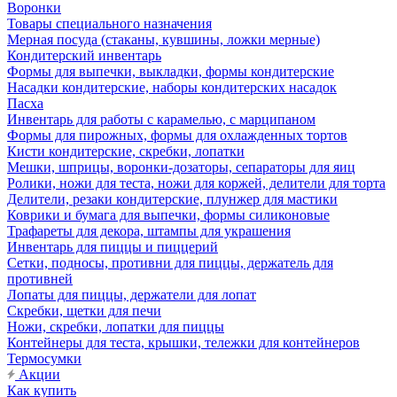
Воронки
Товары специального назначения
Мерная посуда (стаканы, кувшины, ложки мерные)
Кондитерский инвентарь
Формы для выпечки, выкладки, формы кондитерские
Насадки кондитерские, наборы кондитерских насадок
Пасха
Инвентарь для работы с карамелью, с марципаном
Формы для пирожных, формы для охлажденных тортов
Кисти кондитерские, скребки, лопатки
Мешки, шприцы, воронки-дозаторы, сепараторы для яиц
Ролики, ножи для теста, ножи для коржей, делители для торта
Делители, резаки кондитерские, плунжер для мастики
Коврики и бумага для выпечки, формы силиконовые
Трафареты для декора, штампы для украшения
Инвентарь для пиццы и пиццерий
Сетки, подносы, противни для пиццы, держатель для
противней
Лопаты для пиццы, держатели для лопат
Скребки, щетки для печи
Ножи, скребки, лопатки для пиццы
Контейнеры для теста, крышки, тележки для контейнеров
Термосумки
Акции
Как купить