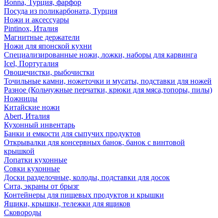
Bonna, Турция, фарфор
Посуда из поликарбоната, Турция
Ножи и аксессуары
Pintinox, Италия
Магнитные держатели
Ножи для японской кухни
Специализированные ножи, ложки, наборы для карвинга
Icel, Португалия
Овощечистки, рыбочистки
Точильные камни, ножеточки и мусаты, подставки для ножей
Разное (Кольчужные перчатки, крюки для мяса,топоры, пилы)
Ножницы
Китайские ножи
Abert, Италия
Кухонный инвентарь
Банки и емкости для сыпучих продуктов
Открывалки для консервных банок, банок с винтовой
крышкой
Лопатки кухонные
Совки кухонные
Доски разделочные, колоды, подставки для досок
Сита, экраны от брызг
Контейнеры для пищевых продуктов и крышки
Ящики, крышки, тележки для ящиков
Сковороды