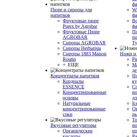
фа
Пюре и сиропы для
Wi
напитков
ф
Фруктовые пюре
Bo
Purex by Agrobar
ф
Фруктовые Пюре
По
AGROBAR
по
Сиропы AGROBAR
Т
Сиропы Herbarista
Сиропы 1883 Maison
Ножи и 
Routin
Pi
+ ЕЩЕ
М
де
Концентраты напитков
Но
Кордиалы
к
ESSENCE
С
Концентрированные
но
основы
дл
Натуральные
Ic
концентрированные
О
соки
р
То
Вкусовые регуляторы
но
Органические
по
кислоты
Ра