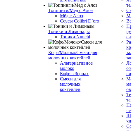
те
Топпинги/Мёд с Алоэ
С
Мёд с Алоэ
М
Соусы Colibri D`oro
В
Пр
Тоники и Лимонады
ру
Тоники Nunchi
с
Ра
к
Кофе/Молоко/Смеси для
за
молочных коктейлей
за
Альтернативное
Л
молоко
со
Кофе в Зернах
ви
Смеси для
М
молочных
ма
коктейлей
о
Т
та
П
че
Ще
чи
Со