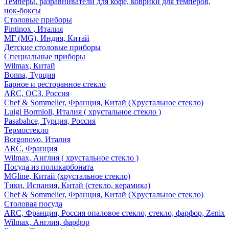
Темперы, разравниватели для кофе, коврики для темперов,
нок-боксы
Столовые приборы
Pintinox , Италия
МГ (MG), Индия, Китай
Детские столовые приборы
Специальные приборы
Wilmax, Китай
Bonna, Турция
Барное и ресторанное стекло
ARC, ОСЗ, Россия
Chef & Sommelier, Франция, Китай (Хрустальное стекло)
Luigi Bormioli, Италия ( хрустальное стекло )
Pasabahce, Турция, Россия
Термостекло
Borgonovo, Италия
ARC, Франция
Wilmax, Англия ( хрустальное стекло )
Посуда из поликарбоната
MGline, Китай (хрустальное стекло)
Тики, Испания, Китай (стекло, керамика)
Chef & Sommelier, Франция, Китай (Хрустальное стекло)
Столовая посуда
ARC, Франция, Россия опаловое стекло, стекло, фарфор, Zenix
Wilmax, Англия, фарфор