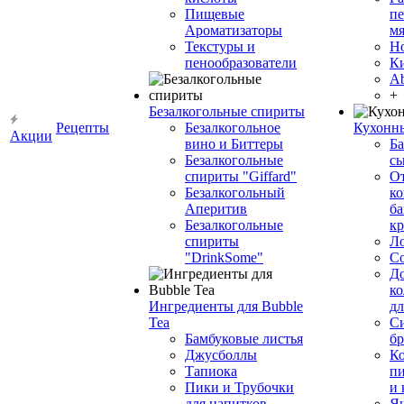
Пищевые
пе
Ароматизаторы
мя
Текстуры и
Н
пенообразователи
К
Ab
+
Безалкогольные спириты
Рецепты
Безалкогольное
Кухонн
Акции
вино и Биттеры
Ба
Безалкогольные
сы
спириты "Giffard"
О
Безалкогольный
ко
Аперитив
ба
Безалкогольные
к
спириты
Л
"DrinkSome"
С
До
ко
Ингредиенты для Bubble
дл
Tea
Си
Бамбуковые листья
бр
Джусболлы
Ко
Тапиока
п
Пики и Трубочки
и
для напитков
Я