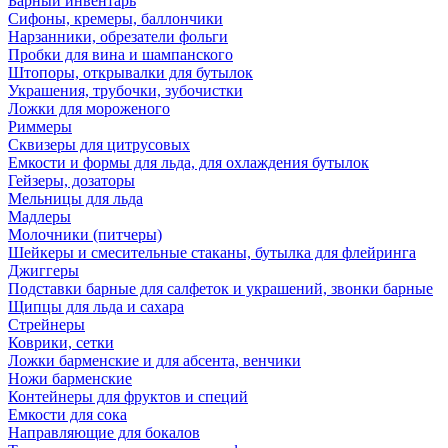
Барный инвентарь
Сифоны, кремеры, баллончики
Нарзанники, обрезатели фольги
Пробки для вина и шампанского
Штопоры, открывалки для бутылок
Украшения, трубочки, зубочистки
Ложки для мороженого
Риммеры
Сквизеры для цитрусовых
Емкости и формы для льда, для охлаждения бутылок
Гейзеры, дозаторы
Мельницы для льда
Мадлеры
Молочники (питчеры)
Шейкеры и смесительные стаканы, бутылка для флейринга
Джиггеры
Подставки барные для салфеток и украшений, звонки барные
Щипцы для льда и сахара
Стрейнеры
Коврики, сетки
Ложки барменские и для абсента, венчики
Ножи барменские
Контейнеры для фруктов и специй
Емкости для сока
Направляющие для бокалов