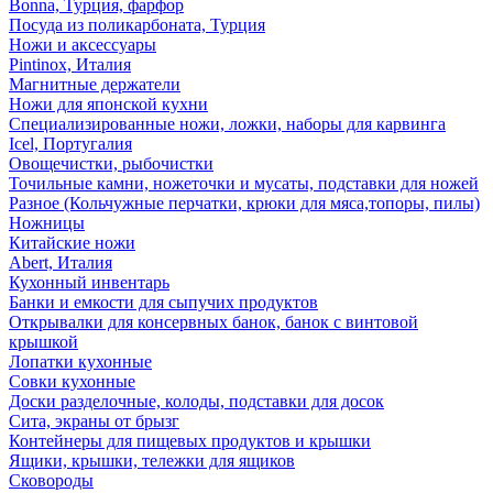
Bonna, Турция, фарфор
Посуда из поликарбоната, Турция
Ножи и аксессуары
Pintinox, Италия
Магнитные держатели
Ножи для японской кухни
Специализированные ножи, ложки, наборы для карвинга
Icel, Португалия
Овощечистки, рыбочистки
Точильные камни, ножеточки и мусаты, подставки для ножей
Разное (Кольчужные перчатки, крюки для мяса,топоры, пилы)
Ножницы
Китайские ножи
Abert, Италия
Кухонный инвентарь
Банки и емкости для сыпучих продуктов
Открывалки для консервных банок, банок с винтовой
крышкой
Лопатки кухонные
Совки кухонные
Доски разделочные, колоды, подставки для досок
Сита, экраны от брызг
Контейнеры для пищевых продуктов и крышки
Ящики, крышки, тележки для ящиков
Сковороды