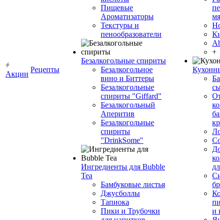
Пищевые
пе
Ароматизаторы
мя
Текстуры и
Н
пенообразователи
К
Ab
+
Безалкогольные спириты
Рецепты
Безалкогольное
Кухонн
Акции
вино и Биттеры
Ба
Безалкогольные
сы
спириты "Giffard"
О
Безалкогольный
ко
Аперитив
ба
Безалкогольные
к
спириты
Л
"DrinkSome"
С
До
ко
Ингредиенты для Bubble
дл
Tea
Си
Бамбуковые листья
бр
Джусболлы
Ко
Тапиока
п
Пики и Трубочки
и
для напитков
Я