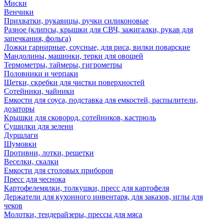
Миски
Венчики
Прихватки, рукавицы, ручки силиконовые
Разное (клипсы, крышки для СВЧ, зажигалки, рукав для
запечкания, фольга)
Ложки гарнирные, соусные, для риса, вилки поварские
Мандолины, машинки, терки для овощей
Термометры, таймеры, гигрометры
Половники и черпаки
Щетки, скребки для чистки поверхностей
Сотейники, чайники
Емкости для соуса, подставка для емкостей, распылители,
дозаторы
Крышки для сковород, сотейников, кастрюль
Сушилки для зелени
Дуршлаги
Шумовки
Противни, лотки, решетки
Веселки, скалки
Емкости для столовых приборов
Пресс для чеснока
Картофелемялки, толкушки, пресс для картофеля
Держатели для кухонного инвентаря, для заказов, иглы для
чеков
Молотки, тендерайзеры, прессы для мяса