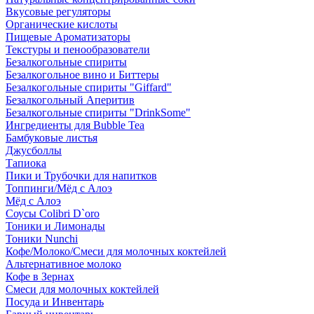
Вкусовые регуляторы
Органические кислоты
Пищевые Ароматизаторы
Текстуры и пенообразователи
Безалкогольные спириты
Безалкогольное вино и Биттеры
Безалкогольные спириты "Giffard"
Безалкогольный Аперитив
Безалкогольные спириты "DrinkSome"
Ингредиенты для Bubble Tea
Бамбуковые листья
Джусболлы
Тапиока
Пики и Трубочки для напитков
Топпинги/Мёд с Алоэ
Мёд с Алоэ
Соусы Colibri D`oro
Тоники и Лимонады
Тоники Nunchi
Кофе/Молоко/Смеси для молочных коктейлей
Альтернативное молоко
Кофе в Зернах
Смеси для молочных коктейлей
Посуда и Инвентарь