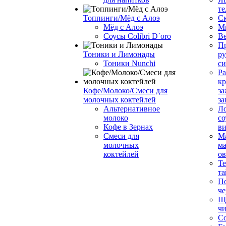
те
Топпинги/Мёд с Алоэ
С
Мёд с Алоэ
М
Соусы Colibri D`oro
В
Пр
Тоники и Лимонады
ру
Тоники Nunchi
с
Ра
к
Кофе/Молоко/Смеси для
за
молочных коктейлей
за
Альтернативное
Л
молоко
со
Кофе в Зернах
ви
Смеси для
М
молочных
ма
коктейлей
о
Т
та
П
че
Ще
чи
Со