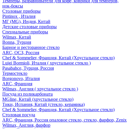
Темперы, разравниватели для кофе, коврики для темперов,
нок-боксы
Столовые приборы
Pintinox , Италия
МГ (MG), Индия, Китай
Детские столовые приборы
Специальные приборы
Wilmax, Китай
Bonna, Турция
Барное и ресторанное стекло
ARC, ОСЗ, Россия
Chef & Sommelier, Франция, Китай (Хрустальное стекло)
Luigi Bormioli, Италия ( хрустальное стекло )
Pasabahce, Турция, Россия
Термостекло
Borgonovo, Италия
ARC, Франция
Wilmax, Англия ( хрустальное стекло )
Посуда из поликарбоната
MGline, Китай (хрустальное стекло)
Тики, Испания, Китай (стекло, керамика)
Chef & Sommelier, Франция, Китай (Хрустальное стекло)
Столовая посуда
ARC, Франция, Россия опаловое стекло, стекло, фарфор, Zenix
Wilmax, Англия, фарфор