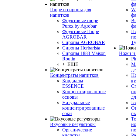
фа
Пюре и сиропы для
Wi
напитков
ф
Фруктовые пюре
Bo
Purex by Agrobar
ф
Фруктовые Пюре
По
AGROBAR
по
Сиропы AGROBAR
Т
Сиропы Herbarista
Сиропы 1883 Maison
Ножи и 
Routin
Pi
+ ЕЩЕ
М
де
Концентраты напитков
Но
Кордиалы
к
ESSENCE
С
Концентрированные
но
основы
дл
Натуральные
Ic
концентрированные
О
соки
р
То
Вкусовые регуляторы
но
Органические
по
кислоты
Ра