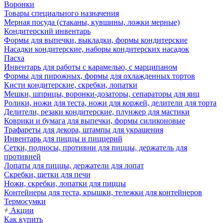
Воронки
Товары специального назначения
Мерная посуда (стаканы, кувшины, ложки мерные)
Кондитерский инвентарь
Формы для выпечки, выкладки, формы кондитерские
Насадки кондитерские, наборы кондитерских насадок
Пасха
Инвентарь для работы с карамелью, с марципаном
Формы для пирожных, формы для охлажденных тортов
Кисти кондитерские, скребки, лопатки
Мешки, шприцы, воронки-дозаторы, сепараторы для яиц
Ролики, ножи для теста, ножи для коржей, делители для торта
Делители, резаки кондитерские, плунжер для мастики
Коврики и бумага для выпечки, формы силиконовые
Трафареты для декора, штампы для украшения
Инвентарь для пиццы и пиццерий
Сетки, подносы, противни для пиццы, держатель для
противней
Лопаты для пиццы, держатели для лопат
Скребки, щетки для печи
Ножи, скребки, лопатки для пиццы
Контейнеры для теста, крышки, тележки для контейнеров
Термосумки
Акции
Как купить