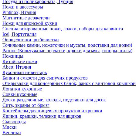
Посуда из поликарбоната, Турция
Ножи и аксессуары
Pintinox, Италия
Магнитные держатели
Ножи для японской кухни
Специализированные ножи, ложки, наборы для карвинга
Icel, Португалия
Овощечистки, рыбочистки
Точильные камни, ножеточки и мусаты, подставки для ножей
Разное (Кольчужные перчатки, крюки для мяса,топоры, пилы)
Ножницы
Китайские ножи
Abert, Италия
Кухонный инвентарь
Банки и емкости для сыпучих продуктов
Открывалки для консервных банок, банок с винтовой крышкой
Лопатки кухонные
Совки кухонные
Доски разделочные, колоды, подставки для досок
Сита, экраны от брызг
Контейнеры для пищевых продуктов и крышки
Ящики, крышки, тележки для ящиков
Сковороды
Миски
Венчики