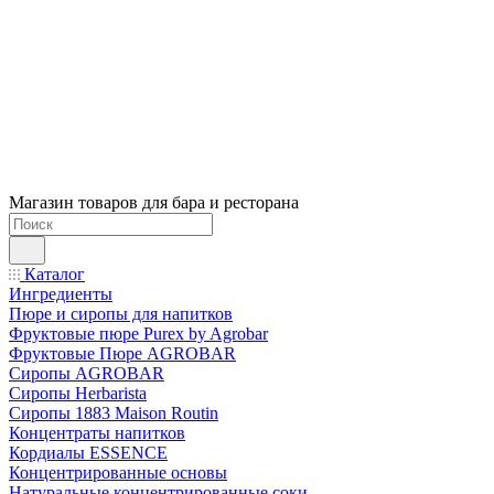
Магазин товаров для бара и ресторана
Каталог
Ингредиенты
Пюре и сиропы для напитков
Фруктовые пюре Purex by Agrobar
Фруктовые Пюре AGROBAR
Сиропы AGROBAR
Сиропы Herbarista
Сиропы 1883 Maison Routin
Концентраты напитков
Кордиалы ESSENCE
Концентрированные основы
Натуральные концентрированные соки