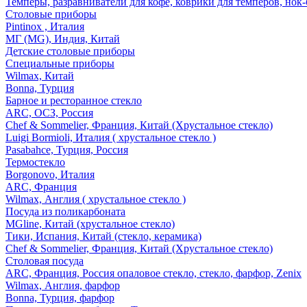
Темперы, разравниватели для кофе, коврики для темперов, нок
Столовые приборы
Pintinox , Италия
МГ (MG), Индия, Китай
Детские столовые приборы
Специальные приборы
Wilmax, Китай
Bonna, Турция
Барное и ресторанное стекло
ARC, ОСЗ, Россия
Chef & Sommelier, Франция, Китай (Хрустальное стекло)
Luigi Bormioli, Италия ( хрустальное стекло )
Pasabahce, Турция, Россия
Термостекло
Borgonovo, Италия
ARC, Франция
Wilmax, Англия ( хрустальное стекло )
Посуда из поликарбоната
MGline, Китай (хрустальное стекло)
Тики, Испания, Китай (стекло, керамика)
Chef & Sommelier, Франция, Китай (Хрустальное стекло)
Столовая посуда
ARC, Франция, Россия опаловое стекло, стекло, фарфор, Zenix
Wilmax, Англия, фарфор
Bonna, Турция, фарфор