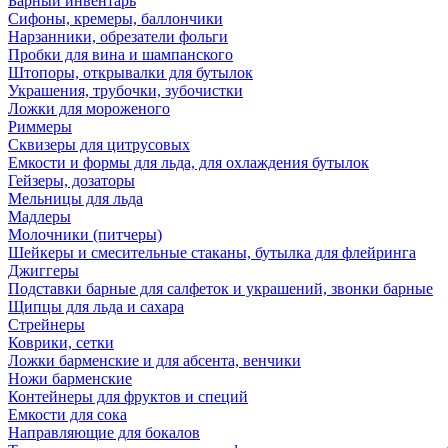
Барный инвентарь
Сифоны, кремеры, баллончики
Нарзанники, обрезатели фольги
Пробки для вина и шампанского
Штопоры, открывалки для бутылок
Украшения, трубочки, зубочистки
Ложки для мороженого
Риммеры
Сквизеры для цитрусовых
Емкости и формы для льда, для охлаждения бутылок
Гейзеры, дозаторы
Мельницы для льда
Мадлеры
Молочники (питчеры)
Шейкеры и смесительные стаканы, бутылка для флейринга
Джиггеры
Подставки барные для салфеток и украшений, звонки барные
Щипцы для льда и сахара
Стрейнеры
Коврики, сетки
Ложки барменские и для абсента, венчики
Ножи барменские
Контейнеры для фруктов и специй
Емкости для сока
Направляющие для бокалов