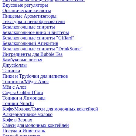
Вкусовые регуляторы
Органические кислоты
Пищевые Ароматизаторы
Текстуры и пенообразователи
Безалкогольные спириты
Безалкогольное вино и Биттеры
Безалкогольные спириты "Giffard"
Безалкогольный Аперитив
Безалкогольные спириты "DrinkSome"
Ингредиенты для Bubble Tea
Бамбуковые листья
Джусболлы
Тапиока
Пики и Трубочки для напитков
Топпинги/Мёд с Алоэ
Мёд с Алоэ
Соусы Colibri D`oro
Тоники и Лимонады
Тоники Nunchi
Кофе/Молоко/Смеси для молочных коктейлей
Альтернативное молоко
Кофе в Зернах
Смеси для молочных коктейлей
Посуда и Инвентарь