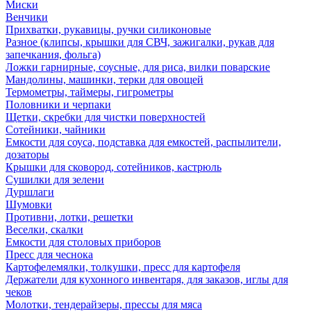
Миски
Венчики
Прихватки, рукавицы, ручки силиконовые
Разное (клипсы, крышки для СВЧ, зажигалки, рукав для
запечкания, фольга)
Ложки гарнирные, соусные, для риса, вилки поварские
Мандолины, машинки, терки для овощей
Термометры, таймеры, гигрометры
Половники и черпаки
Щетки, скребки для чистки поверхностей
Сотейники, чайники
Емкости для соуса, подставка для емкостей, распылители,
дозаторы
Крышки для сковород, сотейников, кастрюль
Сушилки для зелени
Дуршлаги
Шумовки
Противни, лотки, решетки
Веселки, скалки
Емкости для столовых приборов
Пресс для чеснока
Картофелемялки, толкушки, пресс для картофеля
Держатели для кухонного инвентаря, для заказов, иглы для
чеков
Молотки, тендерайзеры, прессы для мяса