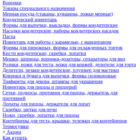
Воронки
Товары специального назначения
Мерная посуда (стаканы, кувшины, ложки мерные)
Кондитерский инвентарь
Формы для выпечки, выкладки, формы кондитерские
Насадки кондитерские, наборы кондитерских насадок
Пасха
Инвентарь для работы с карамелью, с марципаном
Формы для пирожных, формы для охлажденных тортов
Кисти кондитерские, скребки, лопатки
Мешки, шприцы, воронки-дозаторы, сепараторы для яиц
Ролики, ножи для теста, ножи для коржей, делители для торта
Делители, резаки кондитерские, плунжер для мастики
Коврики и бумага для выпечки, формы силиконовые
Трафареты для декора, штампы для украшения
Инвентарь для пиццы и пиццерий
Сетки, подносы, противни для пиццы, держатель для
противней
Лопаты для пиццы, держатели для лопат
Скребки, щетки для печи
Ножи, скребки, лопатки для пиццы
Контейнеры для теста, крышки, тележки для контейнеров
Термосумки
Акции
Как купить