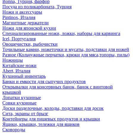
Bonna, Турция, фарфор
Посуда из поликарбоната, Турция
Ножи и аксессуары
Pintinox, Италия
Магнитные держатели
Ножи для японской кухни
Специализированные ножи, ложки, наборы для карвинга
Icel, Португалия
Овощечистки, рыбочистки
Точильные камни, ножеточки и мусаты, подставки для ножей
Разное (Кольчужные перчатки, крюки для мяса,топоры, пилы)
Ножницы
Китайские ножи
Abert, Италия
Кухонный инвентарь
Банки и емкости для сыпучих продуктов
Открывалки для консервных банок, банок с винтовой
крышкой
Лопатки кухонные
Совки кухонные
Доски разделочные, колоды, подставки для досок
Сита, экраны от брызг
Контейнеры для пищевых продуктов и крышки
Ящики, крышки, тележки для ящиков
Сковороды