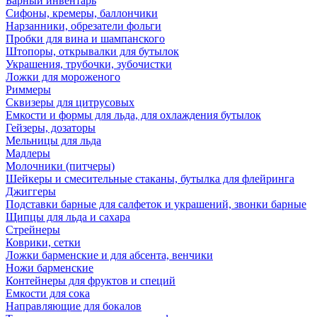
Барный инвентарь
Сифоны, кремеры, баллончики
Нарзанники, обрезатели фольги
Пробки для вина и шампанского
Штопоры, открывалки для бутылок
Украшения, трубочки, зубочистки
Ложки для мороженого
Риммеры
Сквизеры для цитрусовых
Емкости и формы для льда, для охлаждения бутылок
Гейзеры, дозаторы
Мельницы для льда
Мадлеры
Молочники (питчеры)
Шейкеры и смесительные стаканы, бутылка для флейринга
Джиггеры
Подставки барные для салфеток и украшений, звонки барные
Щипцы для льда и сахара
Стрейнеры
Коврики, сетки
Ложки барменские и для абсента, венчики
Ножи барменские
Контейнеры для фруктов и специй
Емкости для сока
Направляющие для бокалов