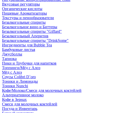
Вкусовые регуляторы
Органические кислоты
Пищевые Ароматизаторы
Текстуры и пенообразователи
Безалкогольные спириты
Безалкогольное вино и Биттеры
Безалкогольные спириты "Giffard"
Безалкогольный Аперитив
Безалкогольные спириты "DrinkSome"
Ингредиенты для Bubble Tea
Бамбуковые листья
Джусболлы
Тапиока
Пики и Трубочки для напитков
Топпинги/Мёд с Алоэ
Мёд с Алоэ
Соусы Colibri D`oro
Тоники и Лимонады
Тоники Nunchi
Кофе/Молоко/Смеси для молочных коктейлей
Альтернативное молоко
Кофе в Зернах
Смеси для молочных коктейлей
Посуда и Инвентарь