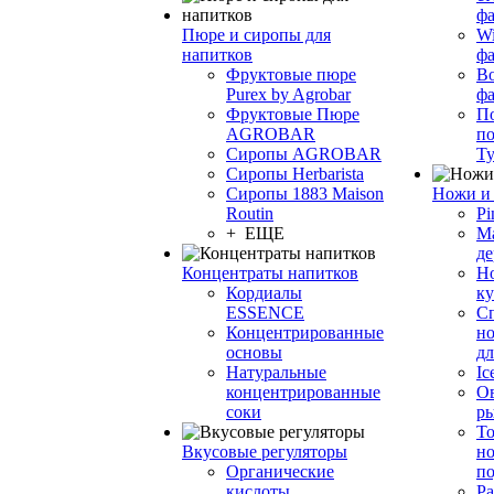
фа
Пюре и сиропы для
Wi
напитков
ф
Фруктовые пюре
Bo
Purex by Agrobar
ф
Фруктовые Пюре
По
AGROBAR
по
Сиропы AGROBAR
Т
Сиропы Herbarista
Сиропы 1883 Maison
Ножи и 
Routin
Pi
+ ЕЩЕ
М
де
Концентраты напитков
Но
Кордиалы
к
ESSENCE
С
Концентрированные
но
основы
дл
Натуральные
Ic
концентрированные
О
соки
р
То
Вкусовые регуляторы
но
Органические
по
кислоты
Ра