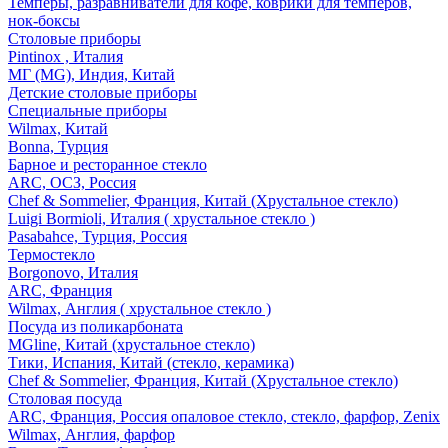
Темперы, разравниватели для кофе, коврики для темперов,
нок-боксы
Столовые приборы
Pintinox , Италия
МГ (MG), Индия, Китай
Детские столовые приборы
Специальные приборы
Wilmax, Китай
Bonna, Турция
Барное и ресторанное стекло
ARC, ОСЗ, Россия
Chef & Sommelier, Франция, Китай (Хрустальное стекло)
Luigi Bormioli, Италия ( хрустальное стекло )
Pasabahce, Турция, Россия
Термостекло
Borgonovo, Италия
ARC, Франция
Wilmax, Англия ( хрустальное стекло )
Посуда из поликарбоната
MGline, Китай (хрустальное стекло)
Тики, Испания, Китай (стекло, керамика)
Chef & Sommelier, Франция, Китай (Хрустальное стекло)
Столовая посуда
ARC, Франция, Россия опаловое стекло, стекло, фарфор, Zenix
Wilmax, Англия, фарфор