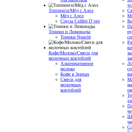
те
Топпинги/Мёд с Алоэ
С
Мёд с Алоэ
М
Соусы Colibri D`oro
В
Пр
Тоники и Лимонады
ру
Тоники Nunchi
с
Ра
к
Кофе/Молоко/Смеси для
за
молочных коктейлей
за
Альтернативное
Л
молоко
со
Кофе в Зернах
ви
Смеси для
М
молочных
ма
коктейлей
о
Т
та
П
че
Ще
чи
Со