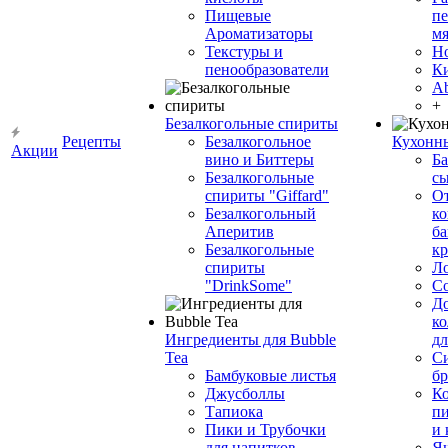
Пищевые
пе
Ароматизаторы
мя
Текстуры и
Н
пенообразователи
К
Ab
+
Безалкогольные спириты
Рецепты
Безалкогольное
Кухонн
Акции
вино и Биттеры
Ба
Безалкогольные
сы
спириты "Giffard"
О
Безалкогольный
ко
Аперитив
ба
Безалкогольные
к
спириты
Л
"DrinkSome"
С
До
ко
Ингредиенты для Bubble
дл
Tea
Си
Бамбуковые листья
бр
Джусболлы
Ко
Тапиока
п
Пики и Трубочки
и
для напитков
Я