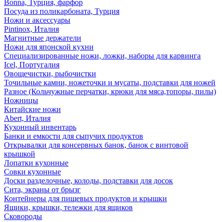
Bonna, Турция, фарфор
Посуда из поликарбоната, Турция
Ножи и аксессуары
Pintinox, Италия
Магнитные держатели
Ножи для японской кухни
Специализированные ножи, ложки, наборы для карвинга
Icel, Португалия
Овощечистки, рыбочистки
Точильные камни, ножеточки и мусаты, подставки для ножей
Разное (Кольчужные перчатки, крюки для мяса,топоры, пилы)
Ножницы
Китайские ножи
Abert, Италия
Кухонный инвентарь
Банки и емкости для сыпучих продуктов
Открывалки для консервных банок, банок с винтовой
крышкой
Лопатки кухонные
Совки кухонные
Доски разделочные, колоды, подставки для досок
Сита, экраны от брызг
Контейнеры для пищевых продуктов и крышки
Ящики, крышки, тележки для ящиков
Сковороды