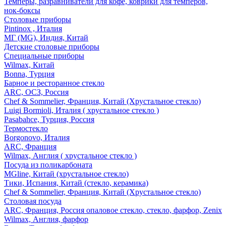
Темперы, разравниватели для кофе, коврики для темперов,
нок-боксы
Столовые приборы
Pintinox , Италия
МГ (MG), Индия, Китай
Детские столовые приборы
Специальные приборы
Wilmax, Китай
Bonna, Турция
Барное и ресторанное стекло
ARC, ОСЗ, Россия
Chef & Sommelier, Франция, Китай (Хрустальное стекло)
Luigi Bormioli, Италия ( хрустальное стекло )
Pasabahce, Турция, Россия
Термостекло
Borgonovo, Италия
ARC, Франция
Wilmax, Англия ( хрустальное стекло )
Посуда из поликарбоната
MGline, Китай (хрустальное стекло)
Тики, Испания, Китай (стекло, керамика)
Chef & Sommelier, Франция, Китай (Хрустальное стекло)
Столовая посуда
ARC, Франция, Россия опаловое стекло, стекло, фарфор, Zenix
Wilmax, Англия, фарфор