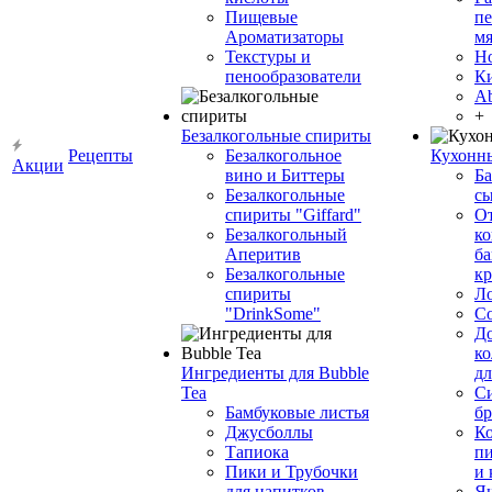
Пищевые
пе
Ароматизаторы
мя
Текстуры и
Н
пенообразователи
К
Ab
+
Безалкогольные спириты
Рецепты
Безалкогольное
Кухонн
Акции
вино и Биттеры
Ба
Безалкогольные
сы
спириты "Giffard"
О
Безалкогольный
ко
Аперитив
ба
Безалкогольные
к
спириты
Л
"DrinkSome"
С
До
ко
Ингредиенты для Bubble
дл
Tea
Си
Бамбуковые листья
бр
Джусболлы
Ко
Тапиока
п
Пики и Трубочки
и
для напитков
Я