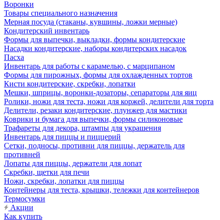
Воронки
Товары специального назначения
Мерная посуда (стаканы, кувшины, ложки мерные)
Кондитерский инвентарь
Формы для выпечки, выкладки, формы кондитерские
Насадки кондитерские, наборы кондитерских насадок
Пасха
Инвентарь для работы с карамелью, с марципаном
Формы для пирожных, формы для охлажденных тортов
Кисти кондитерские, скребки, лопатки
Мешки, шприцы, воронки-дозаторы, сепараторы для яиц
Ролики, ножи для теста, ножи для коржей, делители для торта
Делители, резаки кондитерские, плунжер для мастики
Коврики и бумага для выпечки, формы силиконовые
Трафареты для декора, штампы для украшения
Инвентарь для пиццы и пиццерий
Сетки, подносы, противни для пиццы, держатель для
противней
Лопаты для пиццы, держатели для лопат
Скребки, щетки для печи
Ножи, скребки, лопатки для пиццы
Контейнеры для теста, крышки, тележки для контейнеров
Термосумки
Акции
Как купить