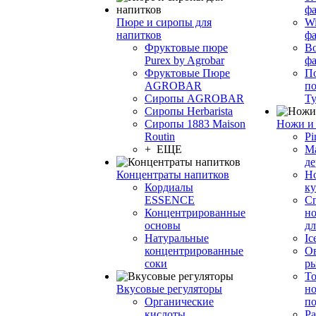
фа
Пюре и сиропы для
Wi
напитков
ф
Фруктовые пюре
Bo
Purex by Agrobar
ф
Фруктовые Пюре
По
AGROBAR
по
Сиропы AGROBAR
Т
Сиропы Herbarista
Сиропы 1883 Maison
Ножи и 
Routin
Pi
+ ЕЩЕ
М
де
Концентраты напитков
Но
Кордиалы
к
ESSENCE
С
Концентрированные
но
основы
дл
Натуральные
Ic
концентрированные
О
соки
р
То
Вкусовые регуляторы
но
Органические
по
кислоты
Ра