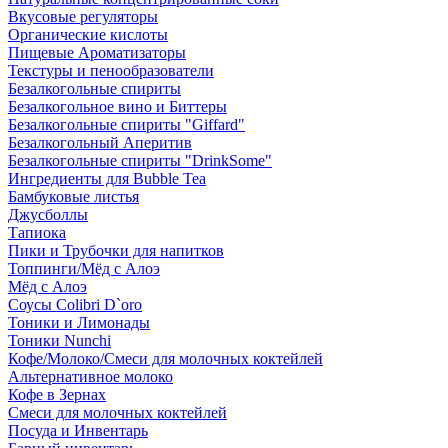
Вкусовые регуляторы
Органические кислоты
Пищевые Ароматизаторы
Текстуры и пенообразователи
Безалкогольные спириты
Безалкогольное вино и Биттеры
Безалкогольные спириты "Giffard"
Безалкогольный Аперитив
Безалкогольные спириты "DrinkSome"
Ингредиенты для Bubble Tea
Бамбуковые листья
Джусболлы
Тапиока
Пики и Трубочки для напитков
Топпинги/Мёд с Алоэ
Мёд с Алоэ
Соусы Colibri D`oro
Тоники и Лимонады
Тоники Nunchi
Кофе/Молоко/Смеси для молочных коктейлей
Альтернативное молоко
Кофе в Зернах
Смеси для молочных коктейлей
Посуда и Инвентарь