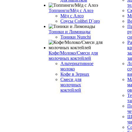
те
Топпинги/Мёд с Алоэ
С
Мёд с Алоэ
М
Соусы Colibri D`oro
В
Пр
Тоники и Лимонады
ру
Тоники Nunchi
с
Ра
к
Кофе/Молоко/Смеси для
за
молочных коктейлей
за
Альтернативное
Л
молоко
со
Кофе в Зернах
ви
Смеси для
М
молочных
ма
коктейлей
о
Т
та
П
че
Ще
чи
Со