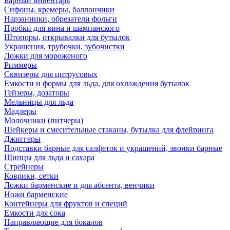
Барный инвентарь
Сифоны, кремеры, баллончики
Нарзанники, обрезатели фольги
Пробки для вина и шампанского
Штопоры, открывалки для бутылок
Украшения, трубочки, зубочистки
Ложки для мороженого
Риммеры
Сквизеры для цитрусовых
Емкости и формы для льда, для охлаждения бутылок
Гейзеры, дозаторы
Мельницы для льда
Мадлеры
Молочники (питчеры)
Шейкеры и смесительные стаканы, бутылка для флейринга
Джиггеры
Подставки барные для салфеток и украшений, звонки барные
Щипцы для льда и сахара
Стрейнеры
Коврики, сетки
Ложки барменские и для абсента, венчики
Ножи барменские
Контейнеры для фруктов и специй
Емкости для сока
Направляющие для бокалов