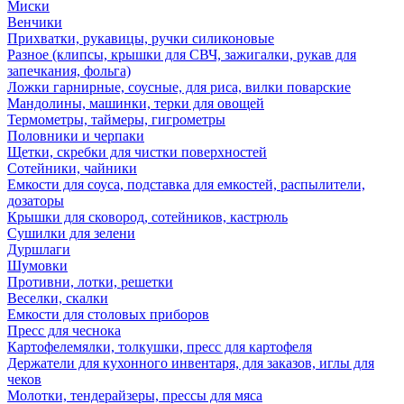
Миски
Венчики
Прихватки, рукавицы, ручки силиконовые
Разное (клипсы, крышки для СВЧ, зажигалки, рукав для
запечкания, фольга)
Ложки гарнирные, соусные, для риса, вилки поварские
Мандолины, машинки, терки для овощей
Термометры, таймеры, гигрометры
Половники и черпаки
Щетки, скребки для чистки поверхностей
Сотейники, чайники
Емкости для соуса, подставка для емкостей, распылители,
дозаторы
Крышки для сковород, сотейников, кастрюль
Сушилки для зелени
Дуршлаги
Шумовки
Противни, лотки, решетки
Веселки, скалки
Емкости для столовых приборов
Пресс для чеснока
Картофелемялки, толкушки, пресс для картофеля
Держатели для кухонного инвентаря, для заказов, иглы для
чеков
Молотки, тендерайзеры, прессы для мяса