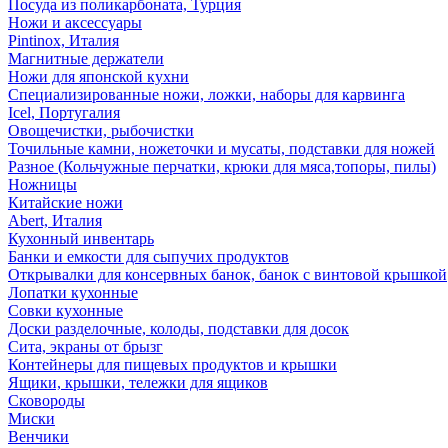
Посуда из поликарбоната, Турция
Ножи и аксессуары
Pintinox, Италия
Магнитные держатели
Ножи для японской кухни
Специализированные ножи, ложки, наборы для карвинга
Icel, Португалия
Овощечистки, рыбочистки
Точильные камни, ножеточки и мусаты, подставки для ножей
Разное (Кольчужные перчатки, крюки для мяса,топоры, пилы)
Ножницы
Китайские ножи
Abert, Италия
Кухонный инвентарь
Банки и емкости для сыпучих продуктов
Открывалки для консервных банок, банок с винтовой крышкой
Лопатки кухонные
Совки кухонные
Доски разделочные, колоды, подставки для досок
Сита, экраны от брызг
Контейнеры для пищевых продуктов и крышки
Ящики, крышки, тележки для ящиков
Сковороды
Миски
Венчики