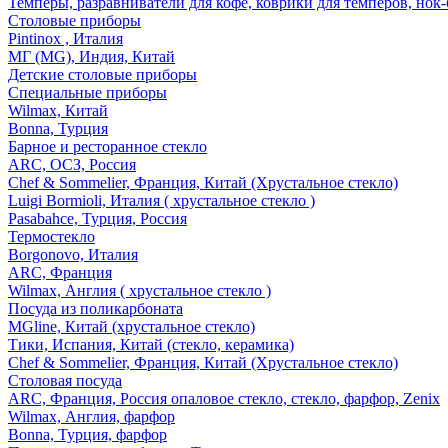
Темперы, разравниватели для кофе, коврики для темперов, нок
Столовые приборы
Pintinox , Италия
МГ (MG), Индия, Китай
Детские столовые приборы
Специальные приборы
Wilmax, Китай
Bonna, Турция
Барное и ресторанное стекло
ARC, ОСЗ, Россия
Chef & Sommelier, Франция, Китай (Хрустальное стекло)
Luigi Bormioli, Италия ( хрустальное стекло )
Pasabahce, Турция, Россия
Термостекло
Borgonovo, Италия
ARC, Франция
Wilmax, Англия ( хрустальное стекло )
Посуда из поликарбоната
MGline, Китай (хрустальное стекло)
Тики, Испания, Китай (стекло, керамика)
Chef & Sommelier, Франция, Китай (Хрустальное стекло)
Столовая посуда
ARC, Франция, Россия опаловое стекло, стекло, фарфор, Zenix
Wilmax, Англия, фарфор
Bonna, Турция, фарфор