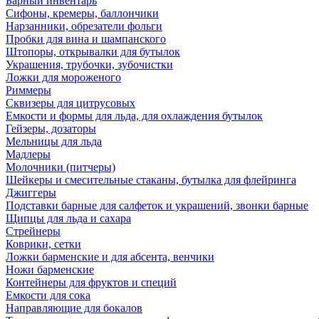
Барный инвентарь
Сифоны, кремеры, баллончики
Нарзанники, обрезатели фольги
Пробки для вина и шампанского
Штопоры, открывалки для бутылок
Украшения, трубочки, зубочистки
Ложки для мороженого
Риммеры
Сквизеры для цитрусовых
Емкости и формы для льда, для охлаждения бутылок
Гейзеры, дозаторы
Мельницы для льда
Мадлеры
Молочники (питчеры)
Шейкеры и смесительные стаканы, бутылка для флейринга
Джиггеры
Подставки барные для салфеток и украшений, звонки барные
Щипцы для льда и сахара
Стрейнеры
Коврики, сетки
Ложки барменские и для абсента, венчики
Ножи барменские
Контейнеры для фруктов и специй
Емкости для сока
Направляющие для бокалов