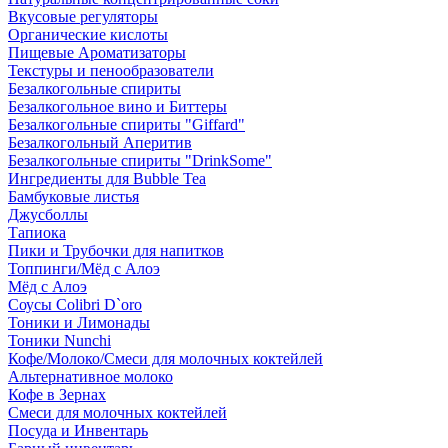
Вкусовые регуляторы
Органические кислоты
Пищевые Ароматизаторы
Текстуры и пенообразователи
Безалкогольные спириты
Безалкогольное вино и Биттеры
Безалкогольные спириты "Giffard"
Безалкогольный Аперитив
Безалкогольные спириты "DrinkSome"
Ингредиенты для Bubble Tea
Бамбуковые листья
Джусболлы
Тапиока
Пики и Трубочки для напитков
Топпинги/Мёд с Алоэ
Мёд с Алоэ
Соусы Colibri D`oro
Тоники и Лимонады
Тоники Nunchi
Кофе/Молоко/Смеси для молочных коктейлей
Альтернативное молоко
Кофе в Зернах
Смеси для молочных коктейлей
Посуда и Инвентарь