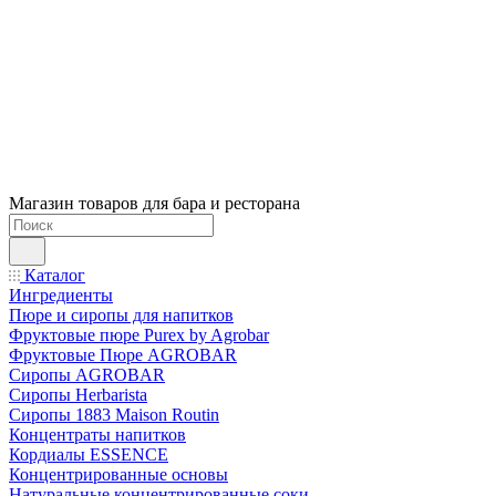
Магазин товаров для бара и ресторана
Каталог
Ингредиенты
Пюре и сиропы для напитков
Фруктовые пюре Purex by Agrobar
Фруктовые Пюре AGROBAR
Сиропы AGROBAR
Сиропы Herbarista
Сиропы 1883 Maison Routin
Концентраты напитков
Кордиалы ESSENCE
Концентрированные основы
Натуральные концентрированные соки