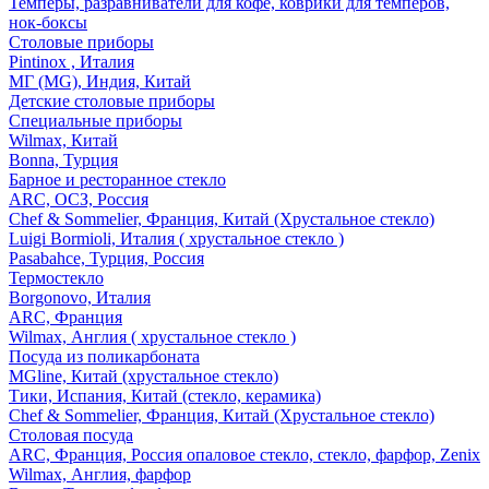
Темперы, разравниватели для кофе, коврики для темперов,
нок-боксы
Столовые приборы
Pintinox , Италия
МГ (MG), Индия, Китай
Детские столовые приборы
Специальные приборы
Wilmax, Китай
Bonna, Турция
Барное и ресторанное стекло
ARC, ОСЗ, Россия
Chef & Sommelier, Франция, Китай (Хрустальное стекло)
Luigi Bormioli, Италия ( хрустальное стекло )
Pasabahce, Турция, Россия
Термостекло
Borgonovo, Италия
ARC, Франция
Wilmax, Англия ( хрустальное стекло )
Посуда из поликарбоната
MGline, Китай (хрустальное стекло)
Тики, Испания, Китай (стекло, керамика)
Chef & Sommelier, Франция, Китай (Хрустальное стекло)
Столовая посуда
ARC, Франция, Россия опаловое стекло, стекло, фарфор, Zenix
Wilmax, Англия, фарфор