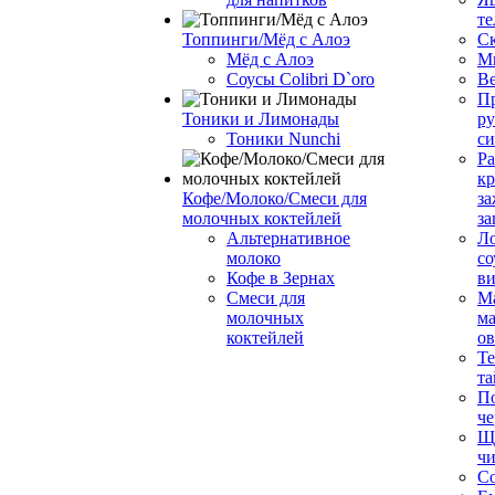
те
Топпинги/Мёд с Алоэ
С
Мёд с Алоэ
М
Соусы Colibri D`oro
В
Пр
Тоники и Лимонады
ру
Тоники Nunchi
с
Ра
к
Кофе/Молоко/Смеси для
за
молочных коктейлей
за
Альтернативное
Л
молоко
со
Кофе в Зернах
ви
Смеси для
М
молочных
ма
коктейлей
о
Т
та
П
че
Ще
чи
Со