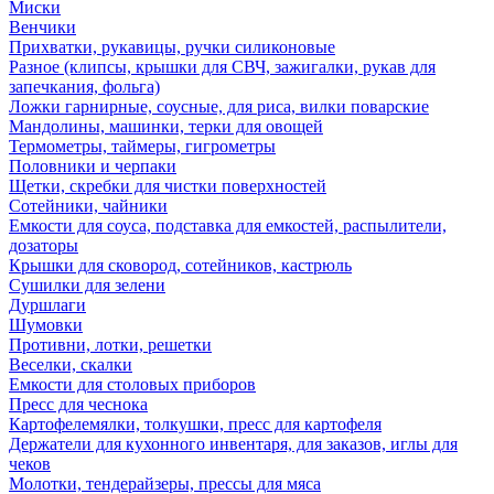
Миски
Венчики
Прихватки, рукавицы, ручки силиконовые
Разное (клипсы, крышки для СВЧ, зажигалки, рукав для
запечкания, фольга)
Ложки гарнирные, соусные, для риса, вилки поварские
Мандолины, машинки, терки для овощей
Термометры, таймеры, гигрометры
Половники и черпаки
Щетки, скребки для чистки поверхностей
Сотейники, чайники
Емкости для соуса, подставка для емкостей, распылители,
дозаторы
Крышки для сковород, сотейников, кастрюль
Сушилки для зелени
Дуршлаги
Шумовки
Противни, лотки, решетки
Веселки, скалки
Емкости для столовых приборов
Пресс для чеснока
Картофелемялки, толкушки, пресс для картофеля
Держатели для кухонного инвентаря, для заказов, иглы для
чеков
Молотки, тендерайзеры, прессы для мяса