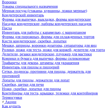
Воронки
Товары специального назначения
Мерная посуда (стаканы, кувшины, ложки мерные)
Кондитерский инвентарь
Формы для выпечки, выкладки, формы кондитерские
Насадки кондитерские, наборы кондитерских насадок
Пасха
Инвентарь для работы с карамелью, с марципаном
Формы для пирожных, формы для охлажденных тортов
Кисти кондитерские, скребки, лопатки
Мешки, шприцы, воронки-дозаторы, сепараторы для яиц
Ролики, ножи для теста, ножи для коржей, делители для торта
Делители, резаки кондитерские, плунжер для мастики
Коврики и бумага для выпечки, формы силиконовые
Трафареты для декора, штампы для украшения
Инвентарь для пиццы и пиццерий
Сетки, подносы, противни для пиццы, держатель для
противней
Лопаты для пиццы, держатели для лопат
Скребки, щетки для печи
Ножи, скребки, лопатки для пиццы
Контейнеры для теста, крышки, тележки для контейнеров
Термосумки
Акции
Как купить