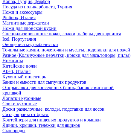
Bonna, Турция, фарфор
Посуда из поликарбоната, Турция
Ножи и аксессуары
Pintinox, Италия
Магнитные держатели
Ножи для японской кухни
Специализированные ножи, ложки, наборы для карвинга
Icel, Португалия
Овощечистки, рыбочистки
Точильные камни, ножеточки и мусаты, подставки для ножей
Разное (Кольчужные перчатки, крюки для мяса,топоры, пилы)
Ножницы
Китайские ножи
Abert, Италия
Кухонный инвентарь
Банки и емкости для сыпучих продуктов
Открывалки для консервных банок, банок с винтовой
крышкой
Лопатки кухонные
Совки кухонные
Доски разделочные, колоды, подставки для досок
Сита, экраны от брызг
Контейнеры для пищевых продуктов и крышки
Ящики, крышки, тележки для ящиков
Сковороды