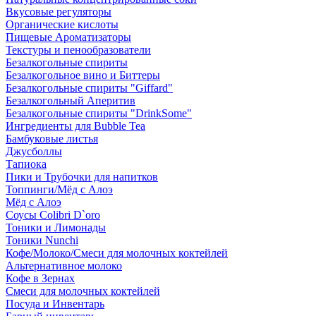
Вкусовые регуляторы
Органические кислоты
Пищевые Ароматизаторы
Текстуры и пенообразователи
Безалкогольные спириты
Безалкогольное вино и Биттеры
Безалкогольные спириты "Giffard"
Безалкогольный Аперитив
Безалкогольные спириты "DrinkSome"
Ингредиенты для Bubble Tea
Бамбуковые листья
Джусболлы
Тапиока
Пики и Трубочки для напитков
Топпинги/Мёд с Алоэ
Мёд с Алоэ
Соусы Colibri D`oro
Тоники и Лимонады
Тоники Nunchi
Кофе/Молоко/Смеси для молочных коктейлей
Альтернативное молоко
Кофе в Зернах
Смеси для молочных коктейлей
Посуда и Инвентарь