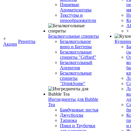
Пищевые
пе
Ароматизаторы
мя
Текстуры и
Н
пенообразователи
К
Ab
+
Безалкогольные спириты
Рецепты
Безалкогольное
Кухонн
Акции
вино и Биттеры
Ба
Безалкогольные
сы
спириты "Giffard"
О
Безалкогольный
ко
Аперитив
ба
Безалкогольные
к
спириты
Л
"DrinkSome"
С
До
ко
Ингредиенты для Bubble
дл
Tea
Си
Бамбуковые листья
бр
Джусболлы
Ко
Тапиока
п
Пики и Трубочки
и
для напитков
Я