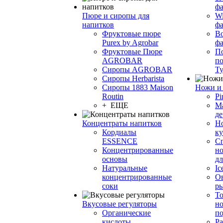
фа
Пюре и сиропы для
Wi
напитков
ф
Фруктовые пюре
Bo
Purex by Agrobar
ф
Фруктовые Пюре
По
AGROBAR
по
Сиропы AGROBAR
Т
Сиропы Herbarista
Сиропы 1883 Maison
Ножи и 
Routin
Pi
+ ЕЩЕ
М
де
Концентраты напитков
Но
Кордиалы
к
ESSENCE
С
Концентрированные
но
основы
дл
Натуральные
Ic
концентрированные
О
соки
р
То
Вкусовые регуляторы
но
Органические
по
кислоты
Ра