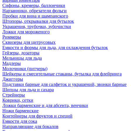
Барный инвентарь
Сифоны, кремеры, баллончики
Нарзанники, обрезатели фольги
Пробки для вина и шампанского
Штопоры, открывалки для бутылок
Украшения, трубочки, зубочистки
Ложки для мороженого
Риммеры
Сквизеры для цитрусовых
Емкости и формы для льда, для охлаждения бутылок
Гейзеры, дозаторы
Мельницы для льда
Мадлеры
Молочники (питчеры)
Шейкеры и смесительные стаканы, бутылка для флейринга
Джиггеры
Подставки барные для салфеток и украшений, звонки барные
Щипцы для льда и сахара
Стрейнеры
Коврики, сетки
Ложки барменские и для абсента, венчики
Ножи барменские
Контейнеры для фруктов и специй
Емкости для сока
Направляющие для бокалов