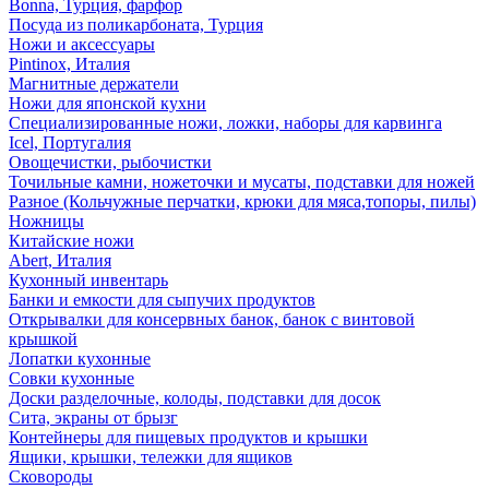
Bonna, Турция, фарфор
Посуда из поликарбоната, Турция
Ножи и аксессуары
Pintinox, Италия
Магнитные держатели
Ножи для японской кухни
Специализированные ножи, ложки, наборы для карвинга
Icel, Португалия
Овощечистки, рыбочистки
Точильные камни, ножеточки и мусаты, подставки для ножей
Разное (Кольчужные перчатки, крюки для мяса,топоры, пилы)
Ножницы
Китайские ножи
Abert, Италия
Кухонный инвентарь
Банки и емкости для сыпучих продуктов
Открывалки для консервных банок, банок с винтовой
крышкой
Лопатки кухонные
Совки кухонные
Доски разделочные, колоды, подставки для досок
Сита, экраны от брызг
Контейнеры для пищевых продуктов и крышки
Ящики, крышки, тележки для ящиков
Сковороды