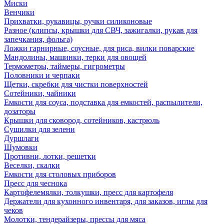
Миски
Венчики
Прихватки, рукавицы, ручки силиконовые
Разное (клипсы, крышки для СВЧ, зажигалки, рукав для
запечкания, фольга)
Ложки гарнирные, соусные, для риса, вилки поварские
Мандолины, машинки, терки для овощей
Термометры, таймеры, гигрометры
Половники и черпаки
Щетки, скребки для чистки поверхностей
Сотейники, чайники
Емкости для соуса, подставка для емкостей, распылители,
дозаторы
Крышки для сковород, сотейников, кастрюль
Сушилки для зелени
Дуршлаги
Шумовки
Противни, лотки, решетки
Веселки, скалки
Емкости для столовых приборов
Пресс для чеснока
Картофелемялки, толкушки, пресс для картофеля
Держатели для кухонного инвентаря, для заказов, иглы для
чеков
Молотки, тендерайзеры, прессы для мяса