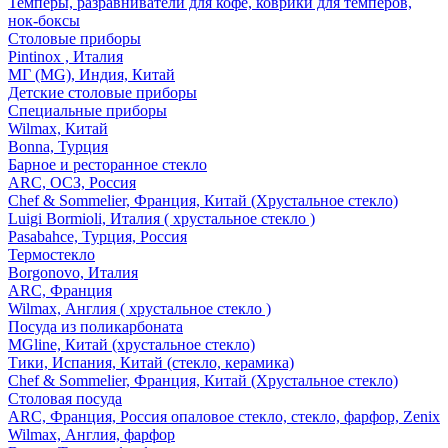
Темперы, разравниватели для кофе, коврики для темперов,
нок-боксы
Столовые приборы
Pintinox , Италия
МГ (MG), Индия, Китай
Детские столовые приборы
Специальные приборы
Wilmax, Китай
Bonna, Турция
Барное и ресторанное стекло
ARC, ОСЗ, Россия
Chef & Sommelier, Франция, Китай (Хрустальное стекло)
Luigi Bormioli, Италия ( хрустальное стекло )
Pasabahce, Турция, Россия
Термостекло
Borgonovo, Италия
ARC, Франция
Wilmax, Англия ( хрустальное стекло )
Посуда из поликарбоната
MGline, Китай (хрустальное стекло)
Тики, Испания, Китай (стекло, керамика)
Chef & Sommelier, Франция, Китай (Хрустальное стекло)
Столовая посуда
ARC, Франция, Россия опаловое стекло, стекло, фарфор, Zenix
Wilmax, Англия, фарфор