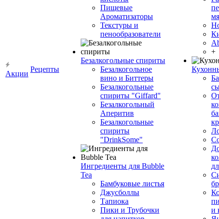
Пищевые
пе
Ароматизаторы
мя
Текстуры и
Н
пенообразователи
К
Ab
+
Безалкогольные спириты
Рецепты
Безалкогольное
Кухонн
Акции
вино и Биттеры
Ба
Безалкогольные
сы
спириты "Giffard"
О
Безалкогольный
ко
Аперитив
ба
Безалкогольные
к
спириты
Л
"DrinkSome"
С
До
ко
Ингредиенты для Bubble
дл
Tea
Си
Бамбуковые листья
бр
Джусболлы
Ко
Тапиока
п
Пики и Трубочки
и
для напитков
Я