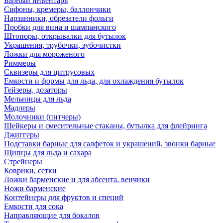
Барный инвентарь
Сифоны, кремеры, баллончики
Нарзанники, обрезатели фольги
Пробки для вина и шампанского
Штопоры, открывалки для бутылок
Украшения, трубочки, зубочистки
Ложки для мороженого
Риммеры
Сквизеры для цитрусовых
Емкости и формы для льда, для охлаждения бутылок
Гейзеры, дозаторы
Мельницы для льда
Мадлеры
Молочники (питчеры)
Шейкеры и смесительные стаканы, бутылка для флейринга
Джиггеры
Подставки барные для салфеток и украшений, звонки барные
Щипцы для льда и сахара
Стрейнеры
Коврики, сетки
Ложки барменские и для абсента, венчики
Ножи барменские
Контейнеры для фруктов и специй
Емкости для сока
Направляющие для бокалов