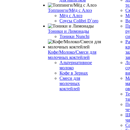
те
Топпинги/Мёд с Алоэ
С
Мёд с Алоэ
М
Соусы Colibri D`oro
В
Пр
Тоники и Лимонады
ру
Тоники Nunchi
с
Ра
к
Кофе/Молоко/Смеси для
за
молочных коктейлей
за
Альтернативное
Л
молоко
со
Кофе в Зернах
ви
Смеси для
М
молочных
ма
коктейлей
о
Т
та
П
че
Ще
чи
Со