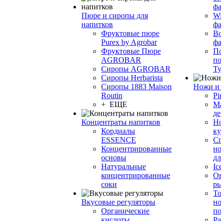
фа
Пюре и сиропы для
Wi
напитков
ф
Фруктовые пюре
Bo
Purex by Agrobar
ф
Фруктовые Пюре
По
AGROBAR
по
Сиропы AGROBAR
Т
Сиропы Herbarista
Сиропы 1883 Maison
Ножи и 
Routin
Pi
+ ЕЩЕ
М
де
Концентраты напитков
Но
Кордиалы
к
ESSENCE
С
Концентрированные
но
основы
дл
Натуральные
Ic
концентрированные
О
соки
р
То
Вкусовые регуляторы
но
Органические
по
кислоты
Ра