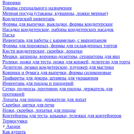
Воронки
Товары специального назначения
Мерная посуда (стаканы, кувшины, ложки мерные)
Кондитерский инвентарь
Формы для выпечки, выкладки, формы кондитерские
Насадки кондитерские, наборы кондитерских насадок
Пасха
Инвентарь для работы с карамелью, с марципаном
Формы для пирожных, формы для охлажденных тортов
Кисти кондитерские, скребки, лопатки
Мешки, шприцы, воронки-дозаторы, сепараторы для яиц
Ролики, ножи для теста, ножи для коржей, делители для торта
Делители, резаки кондитерские, плунжер для мастики
Коврики и бумага для выпечки, формы силиконовые
Трафареты для декора, штампы для украшения
Инвентарь для пиццы и пиццерий
Сетки, подносы, противни для пиццы, держатель для
противней
Лопаты для пиццы, держатели для лопат
Скребки, щетки для печи
Ножи, скребки, лопатки для пиццы
Контейнеры для теста, крышки, тележки для контейнеров
Термосумки
Акции
Как купить