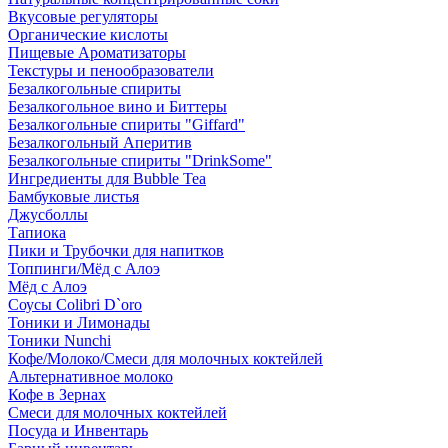
Вкусовые регуляторы
Органические кислоты
Пищевые Ароматизаторы
Текстуры и пенообразователи
Безалкогольные спириты
Безалкогольное вино и Биттеры
Безалкогольные спириты "Giffard"
Безалкогольный Аперитив
Безалкогольные спириты "DrinkSome"
Ингредиенты для Bubble Tea
Бамбуковые листья
Джусболлы
Тапиока
Пики и Трубочки для напитков
Топпинги/Мёд с Алоэ
Мёд с Алоэ
Соусы Colibri D`oro
Тоники и Лимонады
Тоники Nunchi
Кофе/Молоко/Смеси для молочных коктейлей
Альтернативное молоко
Кофе в Зернах
Смеси для молочных коктейлей
Посуда и Инвентарь